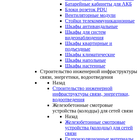
Батарейные кабинеты для АКБ
Блоки розеток PDU
Вентиляторные модули
Стойки телекоммуникационные
Шкафы антивандальные
Шкафы для систем
видеонаблюдения
Шкафы квартирные и
подъездные
Шкафы климатические
Шкафы напольные
Шкафы настенные
Строительство инженерной инфраструктуры
связи, энергетики, водоотведения
Назад
Строительство инженерной
инфраструктуры связи, энергетики,
водоотведения
Железобетонные смотровые
устройства (колодцы) для сетей связи
Назад
Железобетонные смотровые
устройства (колодцы) для сетей
связи
Гидроизоляционные материалы