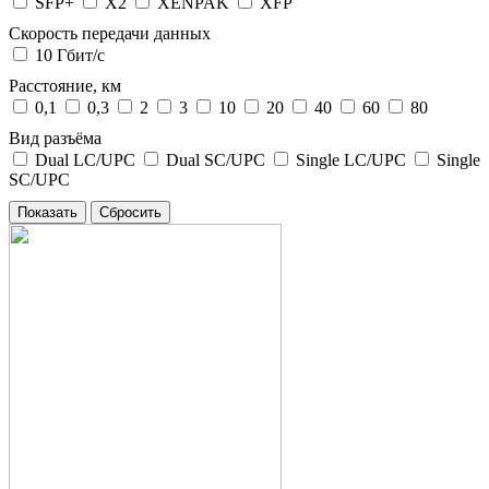
SFP+
X2
XENPAK
XFP
Скорость передачи данных
10 Гбит/с
Расстояние, км
0,1
0,3
2
3
10
20
40
60
80
Вид разъёма
Dual LC/UPC
Dual SC/UPC
Single LC/UPC
Single
SC/UPC