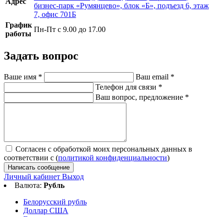
Адрес
бизнес-парк «Румянцево», блок «Б», подъезд 6, этаж
7, офис 701Б
График
Пн-Пт с 9.00 до 17.00
работы
Задать вопрос
Ваше имя
*
Ваш email
*
Телефон для связи
*
Ваш вопрос, предложение
*
Согласен с обработкой моих персональных данных в
соответствии с (
политикой конфиденциальности
)
Написать сообщение
Личный кабинет
Выход
Валюта:
Рубль
Белорусский рубль
Доллар США