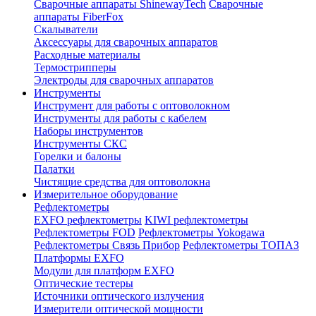
Сварочные аппараты ShinewayTech
Cварочные
аппараты FiberFox
Скалыватели
Аксессуары для сварочных аппаратов
Расходные материалы
Термострипперы
Электроды для сварочных аппаратов
Инструменты
Инструмент для работы с оптоволокном
Инструменты для работы с кабелем
Наборы инструментов
Инструменты СКС
Горелки и балоны
Палатки
Чистящие средства для оптоволокна
Измерительное оборудование
Рефлектометры
EXFO рефлектометры
KIWI рефлектометры
Рефлектометры FOD
Рефлектометры Yokogawa
Рефлектометры Связь Прибор
Рефлектометры ТОПАЗ
Платформы EXFO
Модули для платформ EXFO
Оптические тестеры
Источники оптического излучения
Измерители оптической мощности