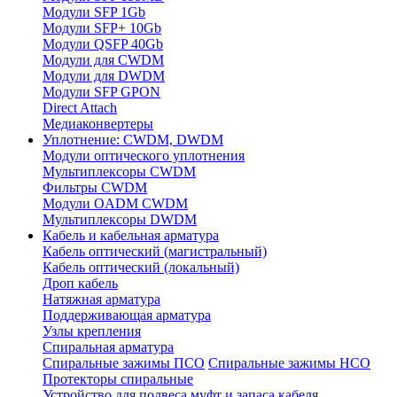
Модули SFP 1Gb
Модули SFP+ 10Gb
Модули QSFP 40Gb
Модули для CWDM
Модули для DWDM
Модули SFP GPON
Direct Attach
Медиаконвертеры
Уплотнение: CWDM, DWDM
Модули оптического уплотнения
Мультиплексоры CWDM
Фильтры CWDM
Модули OADM CWDM
Мультиплексоры DWDM
Кабель и кабельная арматура
Кабель оптический (магистральный)
Кабель оптический (локальный)
Дроп кабель
Натяжная арматура
Поддерживающая арматура
Узлы крепления
Спиральная арматура
Спиральные зажимы ПСО
Спиральные зажимы НСО
Протекторы спиральные
Устройство для подвеса муфт и запаса кабеля