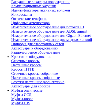
Визуальные локаторы повреждений
Компенсационные катушки
Идентификаторы активных волокон
Микроскопы
Оптические телефоны
Цифровые аттенюаторы
Измерительное оборудование для потоков Е1
Измерительное оборудование для ADSL линий
Измерительное оборудование для Gigabit Ethernet
Измерительное оборудование для медных линиий
Приборы для слаботочных сетей
Аксессуары к оборудованию
Радиочастотное оборудование
Кроссовое оборудование
Стоечные кроссы
Настенные кроссы
Кроссы HTTB
Стоечные кроссы собранные
Настенные кроссы собранные
Розетки настенные (абонентские)
Аксессуары для кроссов
Муфты оптические
Муфты ССД
Муфты-кросс
Муфты GJS