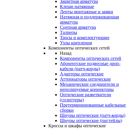
Защитная арматура
Клещи натяжные
Ленты монтажные и замки
Натяжная и поддерживающая
арматура
Сцепная арматура
Талрепы
Тросы и комплектующие
Узлы крепления
Компоненты оптических сетей
Назад
Компоненты оптических сетей
Абонентские подвесные дроп-
кабели (патч-корды)
Адаптеры оптические
Аттенюаторы оптические
Механические соединители и
неполируемые коннекторы
Оптические разветвители
(сплиттеры)
Претерминированные кабельные
сборки
Шнуры оптические (патч-корды)
Шнуры оптические (пигтейлы)
Кроссы и шкафы оптические