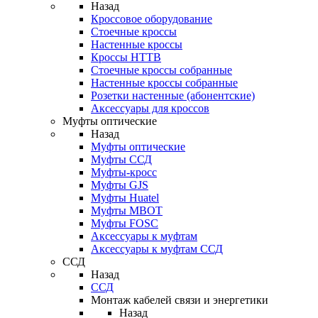
Назад
Кроссовое оборудование
Стоечные кроссы
Настенные кроссы
Кроссы HTTB
Стоечные кроссы собранные
Настенные кроссы собранные
Розетки настенные (абонентские)
Аксессуары для кроссов
Муфты оптические
Назад
Муфты оптические
Муфты ССД
Муфты-кросс
Муфты GJS
Муфты Huatel
Муфты МВОТ
Муфты FOSC
Аксессуары к муфтам
Аксессуары к муфтам ССД
ССД
Назад
ССД
Монтаж кабелей связи и энергетики
Назад