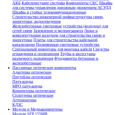
АКБ
Кабеленесущие системы
Компоненты СКС
Шкафы
для системы управления дорожным движением АСУДД
Шкафы и стойки телекоммуникационные
Строительство инженерной инфраструктуры связи,
энергетики, водоотведения
Железобетонные смотровые устройства (колодцы) для
сетей связи
Заземление и молниезащита
Люки и
комплектующие колодцев для строительства связи и
энергетики
Плиты для строительства кабельной
канализации
Полимерные смотровые устройства
Специальный инвентарь для монтажа кабеля
Средства
ограждения и оповещения
Трубы и аксессуары
различного назначения
Фундаменты бетонные и
железобетонные
Пассивные оптические компоненты
Адаптеры оптические
Пигтейлы оптические
Патч-корды
MPO патч-корды
Коннекторы оптические
Сплиттеры оптические
Аттенюаторы
КДЗС
Модули и Медиаконвертеры
Модули SFP 155MB