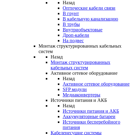
Назад
Оптические кабели связи
В грунт
В кабельную канализацию
В трубы
Внутриобъектовые
Дроп-кабели
На подвес
Монтаж структурированных кабельных
систем
Назад
Монтаж структурированных
кабельных систем
Активное сетевое оборудование
Назад
Активное сетевое оборудование
SFP модули
Медиаконвертеры
Источники питания и АКБ
Назад
Источники питания и АКБ
Аккумуляторные батареи
Источники бесперебойного
питания
Кабеленесущие системы