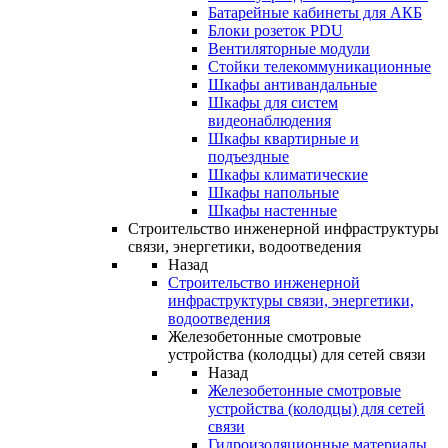
Батарейные кабинеты для АКБ
Блоки розеток PDU
Вентиляторные модули
Стойки телекоммуникационные
Шкафы антивандальные
Шкафы для систем
видеонаблюдения
Шкафы квартирные и
подъездные
Шкафы климатические
Шкафы напольные
Шкафы настенные
Строительство инженерной инфраструктуры
связи, энергетики, водоотведения
Назад
Строительство инженерной
инфраструктуры связи, энергетики,
водоотведения
Железобетонные смотровые
устройства (колодцы) для сетей связи
Назад
Железобетонные смотровые
устройства (колодцы) для сетей
связи
Гидроизоляционные материалы