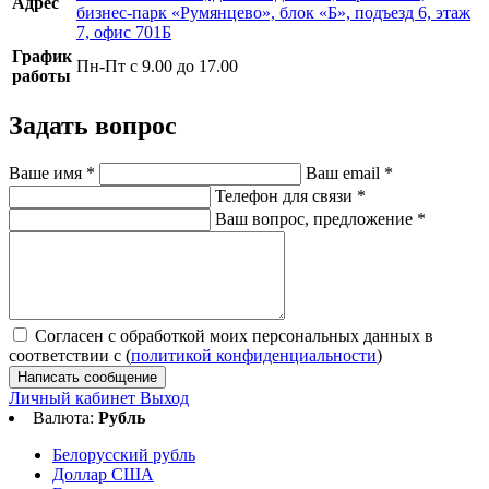
Адрес
бизнес-парк «Румянцево», блок «Б», подъезд 6, этаж
7, офис 701Б
График
Пн-Пт с 9.00 до 17.00
работы
Задать вопрос
Ваше имя
*
Ваш email
*
Телефон для связи
*
Ваш вопрос, предложение
*
Согласен с обработкой моих персональных данных в
соответствии с (
политикой конфиденциальности
)
Написать сообщение
Личный кабинет
Выход
Валюта:
Рубль
Белорусский рубль
Доллар США