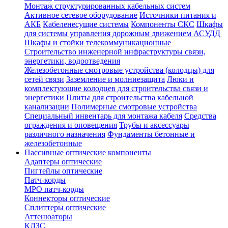
Монтаж структурированных кабельных систем
Активное сетевое оборудование
Источники питания и
АКБ
Кабеленесущие системы
Компоненты СКС
Шкафы
для системы управления дорожным движением АСУДД
Шкафы и стойки телекоммуникационные
Строительство инженерной инфраструктуры связи,
энергетики, водоотведения
Железобетонные смотровые устройства (колодцы) для
сетей связи
Заземление и молниезащита
Люки и
комплектующие колодцев для строительства связи и
энергетики
Плиты для строительства кабельной
канализации
Полимерные смотровые устройства
Специальный инвентарь для монтажа кабеля
Средства
ограждения и оповещения
Трубы и аксессуары
различного назначения
Фундаменты бетонные и
железобетонные
Пассивные оптические компоненты
Адаптеры оптические
Пигтейлы оптические
Патч-корды
MPO патч-корды
Коннекторы оптические
Сплиттеры оптические
Аттенюаторы
КДЗС