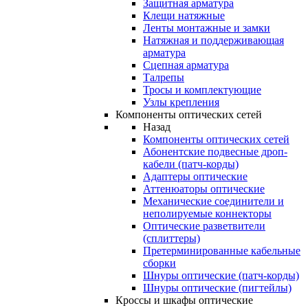
Защитная арматура
Клещи натяжные
Ленты монтажные и замки
Натяжная и поддерживающая
арматура
Сцепная арматура
Талрепы
Тросы и комплектующие
Узлы крепления
Компоненты оптических сетей
Назад
Компоненты оптических сетей
Абонентские подвесные дроп-
кабели (патч-корды)
Адаптеры оптические
Аттенюаторы оптические
Механические соединители и
неполируемые коннекторы
Оптические разветвители
(сплиттеры)
Претерминированные кабельные
сборки
Шнуры оптические (патч-корды)
Шнуры оптические (пигтейлы)
Кроссы и шкафы оптические