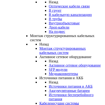
Назад
Оптические кабели связи
В грунт
В кабельную канализацию
В трубы
Внутриобъектовые
Дроп-кабели
На подвес
Монтаж структурированных кабельных
систем
Назад
Монтаж структурированных
кабельных систем
Активное сетевое оборудование
Назад
Активное сетевое оборудование
SFP модули
Медиаконвертеры
Источники питания и АКБ
Назад
Источники питания и АКБ
Аккумуляторные батареи
Источники бесперебойного
питания
Кабеленесущие системы