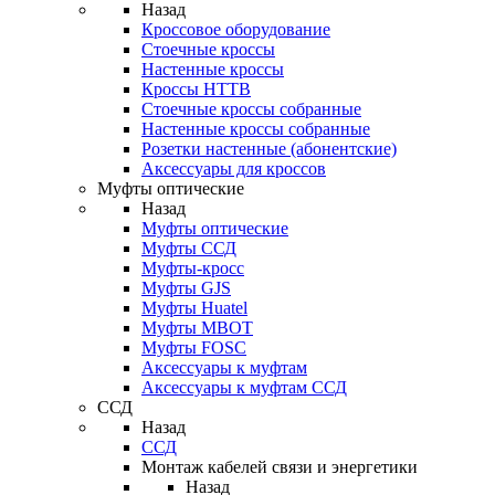
Назад
Кроссовое оборудование
Стоечные кроссы
Настенные кроссы
Кроссы HTTB
Стоечные кроссы собранные
Настенные кроссы собранные
Розетки настенные (абонентские)
Аксессуары для кроссов
Муфты оптические
Назад
Муфты оптические
Муфты ССД
Муфты-кросс
Муфты GJS
Муфты Huatel
Муфты МВОТ
Муфты FOSC
Аксессуары к муфтам
Аксессуары к муфтам ССД
ССД
Назад
ССД
Монтаж кабелей связи и энергетики
Назад