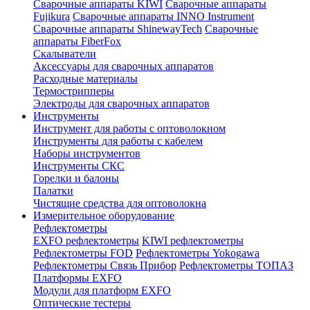
Сварочные аппараты KIWI
Сварочные аппараты
Fujikura
Сварочные аппараты INNO Instrument
Сварочные аппараты ShinewayTech
Cварочные
аппараты FiberFox
Скалыватели
Аксессуары для сварочных аппаратов
Расходные материалы
Термострипперы
Электроды для сварочных аппаратов
Инструменты
Инструмент для работы с оптоволокном
Инструменты для работы с кабелем
Наборы инструментов
Инструменты СКС
Горелки и балоны
Палатки
Чистящие средства для оптоволокна
Измерительное оборудование
Рефлектометры
EXFO рефлектометры
KIWI рефлектометры
Рефлектометры FOD
Рефлектометры Yokogawa
Рефлектометры Связь Прибор
Рефлектометры ТОПАЗ
Платформы EXFO
Модули для платформ EXFO
Оптические тестеры