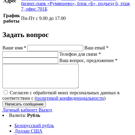
Адрес
бизнес-парк «Румянцево», блок «Б», подъезд 6, этаж
7, офис 701Б
График
Пн-Пт с 9.00 до 17.00
работы
Задать вопрос
Ваше имя
*
Ваш email
*
Телефон для связи
*
Ваш вопрос, предложение
*
Согласен с обработкой моих персональных данных в
соответствии с (
политикой конфиденциальности
)
Написать сообщение
Личный кабинет
Выход
Валюта:
Рубль
Белорусский рубль
Доллар США