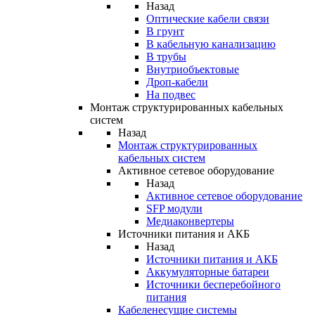
Назад
Оптические кабели связи
В грунт
В кабельную канализацию
В трубы
Внутриобъектовые
Дроп-кабели
На подвес
Монтаж структурированных кабельных
систем
Назад
Монтаж структурированных
кабельных систем
Активное сетевое оборудование
Назад
Активное сетевое оборудование
SFP модули
Медиаконвертеры
Источники питания и АКБ
Назад
Источники питания и АКБ
Аккумуляторные батареи
Источники бесперебойного
питания
Кабеленесущие системы