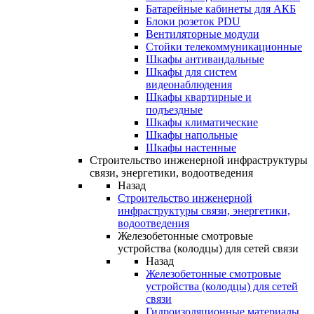
Батарейные кабинеты для АКБ
Блоки розеток PDU
Вентиляторные модули
Стойки телекоммуникационные
Шкафы антивандальные
Шкафы для систем
видеонаблюдения
Шкафы квартирные и
подъездные
Шкафы климатические
Шкафы напольные
Шкафы настенные
Строительство инженерной инфраструктуры
связи, энергетики, водоотведения
Назад
Строительство инженерной
инфраструктуры связи, энергетики,
водоотведения
Железобетонные смотровые
устройства (колодцы) для сетей связи
Назад
Железобетонные смотровые
устройства (колодцы) для сетей
связи
Гидроизоляционные материалы