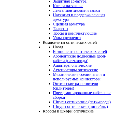
Защитная арматура
Клещи натяжные
Ленты монтажные и замки
Натяжная и поддерживающая
арматура
Сцепная арматура
Талрепы
Тросы и комплектующие
Узлы крепления
Компоненты оптических сетей
Назад
Компоненты оптических сетей
Абонентские подвесные дроп-
кабели (патч-корды)
Адаптеры оптические
Аттенюаторы оптические
Механические соединители и
неполируемые коннекторы
Оптические разветвители
(сплиттеры)
Претерминированные кабельные
сборки
Шнуры оптические (патч-корды)
Шнуры оптические (пигтейлы)
Кроссы и шкафы оптические