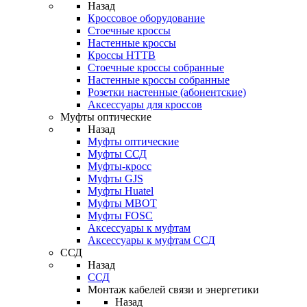
Назад
Кроссовое оборудование
Стоечные кроссы
Настенные кроссы
Кроссы HTTB
Стоечные кроссы собранные
Настенные кроссы собранные
Розетки настенные (абонентские)
Аксессуары для кроссов
Муфты оптические
Назад
Муфты оптические
Муфты ССД
Муфты-кросс
Муфты GJS
Муфты Huatel
Муфты МВОТ
Муфты FOSC
Аксессуары к муфтам
Аксессуары к муфтам ССД
ССД
Назад
ССД
Монтаж кабелей связи и энергетики
Назад