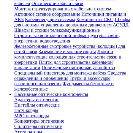
кабелей
Оптические кабели связи
Монтаж структурированных кабельных систем
Активное сетевое оборудование
Источники питания и
АКБ
Кабеленесущие системы
Компоненты СКС
Шкафы
для системы управления дорожным движением АСУДД
Шкафы и стойки телекоммуникационные
Строительство инженерной инфраструктуры связи,
энергетики, водоотведения
Железобетонные смотровые устройства (колодцы) для
сетей связи
Заземление и молниезащита
Люки и
комплектующие колодцев для строительства связи и
энергетики
Плиты для строительства кабельной
канализации
Полимерные смотровые устройства
Специальный инвентарь для монтажа кабеля
Средства
ограждения и оповещения
Трубы и аксессуары
различного назначения
Фундаменты бетонные и
железобетонные
Пассивные оптические компоненты
Адаптеры оптические
Пигтейлы оптические
Патч-корды
MPO патч-корды
Коннекторы оптические
Сплиттеры оптические
Аттенюаторы