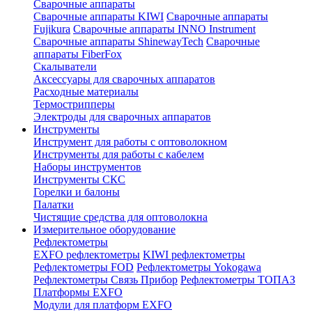
Сварочные аппараты
Сварочные аппараты KIWI
Сварочные аппараты
Fujikura
Сварочные аппараты INNO Instrument
Сварочные аппараты ShinewayTech
Cварочные
аппараты FiberFox
Скалыватели
Аксессуары для сварочных аппаратов
Расходные материалы
Термострипперы
Электроды для сварочных аппаратов
Инструменты
Инструмент для работы с оптоволокном
Инструменты для работы с кабелем
Наборы инструментов
Инструменты СКС
Горелки и балоны
Палатки
Чистящие средства для оптоволокна
Измерительное оборудование
Рефлектометры
EXFO рефлектометры
KIWI рефлектометры
Рефлектометры FOD
Рефлектометры Yokogawa
Рефлектометры Связь Прибор
Рефлектометры ТОПАЗ
Платформы EXFO
Модули для платформ EXFO