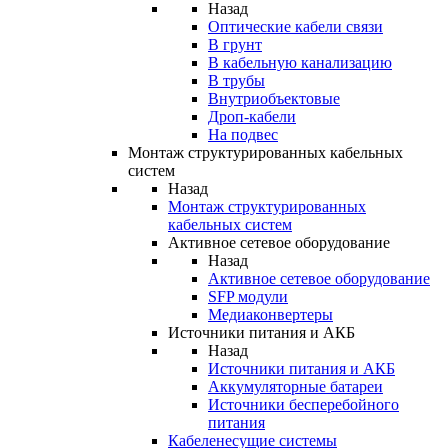
Назад
Оптические кабели связи
В грунт
В кабельную канализацию
В трубы
Внутриобъектовые
Дроп-кабели
На подвес
Монтаж структурированных кабельных
систем
Назад
Монтаж структурированных
кабельных систем
Активное сетевое оборудование
Назад
Активное сетевое оборудование
SFP модули
Медиаконвертеры
Источники питания и АКБ
Назад
Источники питания и АКБ
Аккумуляторные батареи
Источники бесперебойного
питания
Кабеленесущие системы