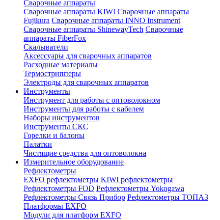
Сварочные аппараты
Сварочные аппараты KIWI
Сварочные аппараты
Fujikura
Сварочные аппараты INNO Instrument
Сварочные аппараты ShinewayTech
Cварочные
аппараты FiberFox
Скалыватели
Аксессуары для сварочных аппаратов
Расходные материалы
Термострипперы
Электроды для сварочных аппаратов
Инструменты
Инструмент для работы с оптоволокном
Инструменты для работы с кабелем
Наборы инструментов
Инструменты СКС
Горелки и балоны
Палатки
Чистящие средства для оптоволокна
Измерительное оборудование
Рефлектометры
EXFO рефлектометры
KIWI рефлектометры
Рефлектометры FOD
Рефлектометры Yokogawa
Рефлектометры Связь Прибор
Рефлектометры ТОПАЗ
Платформы EXFO
Модули для платформ EXFO