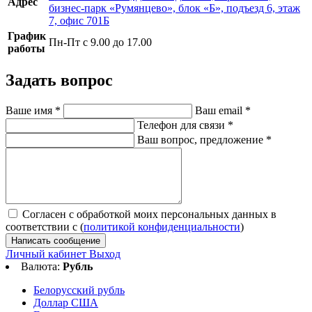
Адрес
бизнес-парк «Румянцево», блок «Б», подъезд 6, этаж
7, офис 701Б
График
Пн-Пт с 9.00 до 17.00
работы
Задать вопрос
Ваше имя
*
Ваш email
*
Телефон для связи
*
Ваш вопрос, предложение
*
Согласен с обработкой моих персональных данных в
соответствии с (
политикой конфиденциальности
)
Написать сообщение
Личный кабинет
Выход
Валюта:
Рубль
Белорусский рубль
Доллар США