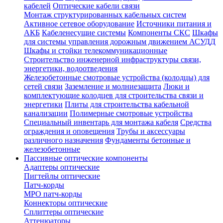
кабелей
Оптические кабели связи
Монтаж структурированных кабельных систем
Активное сетевое оборудование
Источники питания и
АКБ
Кабеленесущие системы
Компоненты СКС
Шкафы
для системы управления дорожным движением АСУДД
Шкафы и стойки телекоммуникационные
Строительство инженерной инфраструктуры связи,
энергетики, водоотведения
Железобетонные смотровые устройства (колодцы) для
сетей связи
Заземление и молниезащита
Люки и
комплектующие колодцев для строительства связи и
энергетики
Плиты для строительства кабельной
канализации
Полимерные смотровые устройства
Специальный инвентарь для монтажа кабеля
Средства
ограждения и оповещения
Трубы и аксессуары
различного назначения
Фундаменты бетонные и
железобетонные
Пассивные оптические компоненты
Адаптеры оптические
Пигтейлы оптические
Патч-корды
MPO патч-корды
Коннекторы оптические
Сплиттеры оптические
Аттенюаторы