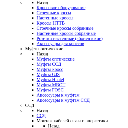
Назад
Кроссовое оборудование
Стоечные кроссы
Настенные кроссы
Кроссы HTTB
Стоечные кроссы собранные
Настенные кроссы собранные
Розетки настенные (абонентские)
Аксессуары для кроссов
Муфты оптические
Назад
Муфты оптические
Муфты ССД
Муфты-кросс
Муфты GJS
Муфты Huatel
Муфты МВОТ
Муфты FOSC
Аксессуары к муфтам
Аксессуары к муфтам ССД
ССД
Назад
ССД
Монтаж кабелей связи и энергетики
Назад