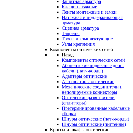
Защитная арматура
Клещи натяжные
Ленты монтажные и замки
Натяжная и поддерживающая
арматура
Сцепная арматура
Талрепы
Тросы и комплектующие
Узлы крепления
Компоненты оптических сетей
Назад
Компоненты оптических сетей
Абонентские подвесные дроп-
кабели (патч-корды)
Адаптеры оптические
Аттенюаторы оптические
Механические соединители и
неполируемые коннекторы
Оптические разветвители
(сплиттеры)
Претерминированные кабельные
сборки
Шнуры оптические (патч-корды)
Шнуры оптические (пигтейлы)
Кроссы и шкафы оптические