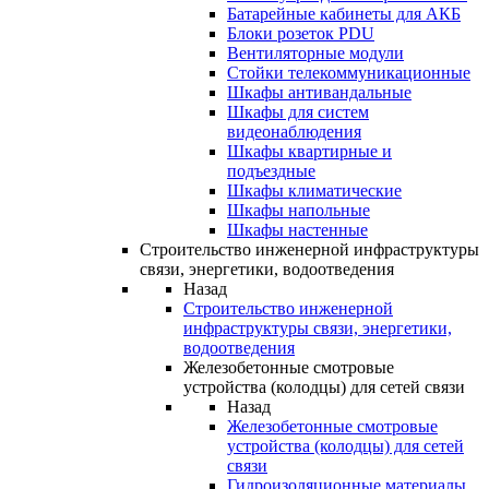
Батарейные кабинеты для АКБ
Блоки розеток PDU
Вентиляторные модули
Стойки телекоммуникационные
Шкафы антивандальные
Шкафы для систем
видеонаблюдения
Шкафы квартирные и
подъездные
Шкафы климатические
Шкафы напольные
Шкафы настенные
Строительство инженерной инфраструктуры
связи, энергетики, водоотведения
Назад
Строительство инженерной
инфраструктуры связи, энергетики,
водоотведения
Железобетонные смотровые
устройства (колодцы) для сетей связи
Назад
Железобетонные смотровые
устройства (колодцы) для сетей
связи
Гидроизоляционные материалы