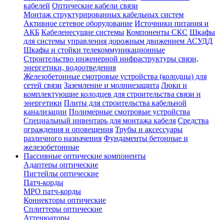
кабелей
Оптические кабели связи
Монтаж структурированных кабельных систем
Активное сетевое оборудование
Источники питания и
АКБ
Кабеленесущие системы
Компоненты СКС
Шкафы
для системы управления дорожным движением АСУДД
Шкафы и стойки телекоммуникационные
Строительство инженерной инфраструктуры связи,
энергетики, водоотведения
Железобетонные смотровые устройства (колодцы) для
сетей связи
Заземление и молниезащита
Люки и
комплектующие колодцев для строительства связи и
энергетики
Плиты для строительства кабельной
канализации
Полимерные смотровые устройства
Специальный инвентарь для монтажа кабеля
Средства
ограждения и оповещения
Трубы и аксессуары
различного назначения
Фундаменты бетонные и
железобетонные
Пассивные оптические компоненты
Адаптеры оптические
Пигтейлы оптические
Патч-корды
MPO патч-корды
Коннекторы оптические
Сплиттеры оптические
Аттенюаторы