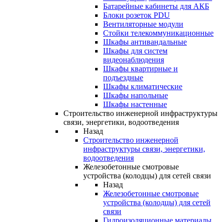
Батарейные кабинеты для АКБ
Блоки розеток PDU
Вентиляторные модули
Стойки телекоммуникационные
Шкафы антивандальные
Шкафы для систем
видеонаблюдения
Шкафы квартирные и
подъездные
Шкафы климатические
Шкафы напольные
Шкафы настенные
Строительство инженерной инфраструктуры
связи, энергетики, водоотведения
Назад
Строительство инженерной
инфраструктуры связи, энергетики,
водоотведения
Железобетонные смотровые
устройства (колодцы) для сетей связи
Назад
Железобетонные смотровые
устройства (колодцы) для сетей
связи
Гидроизоляционные материалы