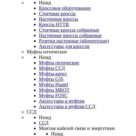
Назад
Кроссовое оборудование
Стоечные кроссы
Настенные кроссы
Кроссы HTTB
Стоечные кроссы собранные
Настенные кроссы собранные
Розетки настенные (абонентские)
Аксессуары для кроссов
Муфты оптические
Назад
Муфты оптические
Муфты ССД
Муфты-кросс
Муфты GJS
Муфты Huatel
Муфты МВОТ
Муфты FOSC
Аксессуары к муфтам
Аксессуары к муфтам ССД
ССД
Назад
ССД
Монтаж кабелей связи и энергетики
Назад