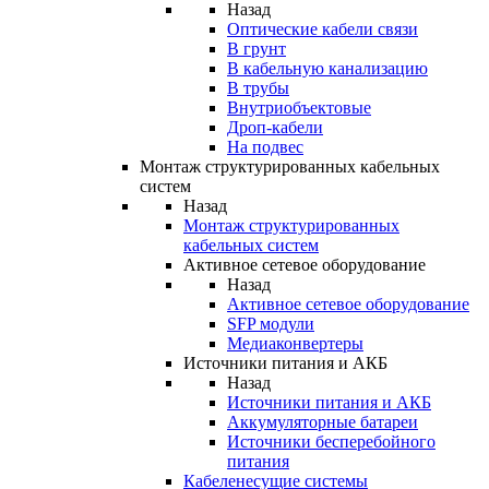
Назад
Оптические кабели связи
В грунт
В кабельную канализацию
В трубы
Внутриобъектовые
Дроп-кабели
На подвес
Монтаж структурированных кабельных
систем
Назад
Монтаж структурированных
кабельных систем
Активное сетевое оборудование
Назад
Активное сетевое оборудование
SFP модули
Медиаконвертеры
Источники питания и АКБ
Назад
Источники питания и АКБ
Аккумуляторные батареи
Источники бесперебойного
питания
Кабеленесущие системы