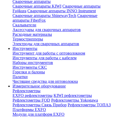
Сварочные аппараты
Сварочные аппараты KIWI
Сварочные аппараты
Fujikura
Сварочные аппараты INNO Instrument
Сварочные аппараты ShinewayTech
Cварочные
аппараты FiberFox
Скалыватели
Аксессуары для сварочных аппаратов
Расходные материалы
Термострипперы
Электроды для сварочных аппаратов
Инструменты
Инструмент для работы с оптоволокном
Инструменты для работы с кабелем
Наборы инструментов
Инструменты СКС
Горелки и балоны
Палатки
Чистящие средства для оптоволокна
Измерительное оборудование
Рефлектометры
EXFO рефлектометры
KIWI рефлектометры
Рефлектометры FOD
Рефлектометры Yokogawa
Рефлектометры Связь Прибор
Рефлектометры ТОПАЗ
Платформы EXFO
Модули для платформ EXFO