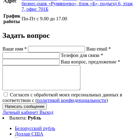
Адрес
бизнес-парк «Румянцево», блок «Б», подъезд 6, этаж
7, офис 701Б
График
Пн-Пт с 9.00 до 17.00
работы
Задать вопрос
Ваше имя
*
Ваш email
*
Телефон для связи
*
Ваш вопрос, предложение
*
Согласен с обработкой моих персональных данных в
соответствии с (
политикой конфиденциальности
)
Написать сообщение
Личный кабинет
Выход
Валюта:
Рубль
Белорусский рубль
Доллар США