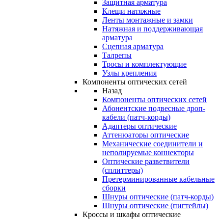
Защитная арматура
Клещи натяжные
Ленты монтажные и замки
Натяжная и поддерживающая
арматура
Сцепная арматура
Талрепы
Тросы и комплектующие
Узлы крепления
Компоненты оптических сетей
Назад
Компоненты оптических сетей
Абонентские подвесные дроп-
кабели (патч-корды)
Адаптеры оптические
Аттенюаторы оптические
Механические соединители и
неполируемые коннекторы
Оптические разветвители
(сплиттеры)
Претерминированные кабельные
сборки
Шнуры оптические (патч-корды)
Шнуры оптические (пигтейлы)
Кроссы и шкафы оптические