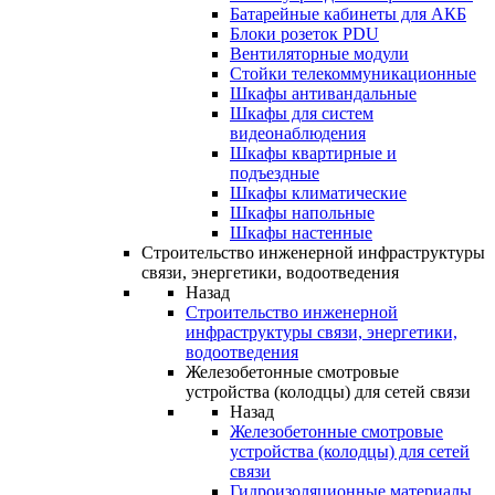
Батарейные кабинеты для АКБ
Блоки розеток PDU
Вентиляторные модули
Стойки телекоммуникационные
Шкафы антивандальные
Шкафы для систем
видеонаблюдения
Шкафы квартирные и
подъездные
Шкафы климатические
Шкафы напольные
Шкафы настенные
Строительство инженерной инфраструктуры
связи, энергетики, водоотведения
Назад
Строительство инженерной
инфраструктуры связи, энергетики,
водоотведения
Железобетонные смотровые
устройства (колодцы) для сетей связи
Назад
Железобетонные смотровые
устройства (колодцы) для сетей
связи
Гидроизоляционные материалы