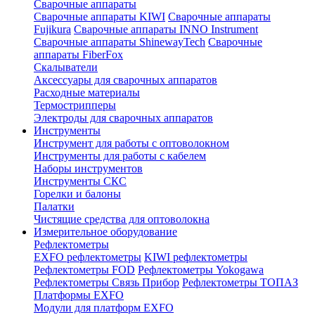
Сварочные аппараты
Сварочные аппараты KIWI
Сварочные аппараты
Fujikura
Сварочные аппараты INNO Instrument
Сварочные аппараты ShinewayTech
Cварочные
аппараты FiberFox
Скалыватели
Аксессуары для сварочных аппаратов
Расходные материалы
Термострипперы
Электроды для сварочных аппаратов
Инструменты
Инструмент для работы с оптоволокном
Инструменты для работы с кабелем
Наборы инструментов
Инструменты СКС
Горелки и балоны
Палатки
Чистящие средства для оптоволокна
Измерительное оборудование
Рефлектометры
EXFO рефлектометры
KIWI рефлектометры
Рефлектометры FOD
Рефлектометры Yokogawa
Рефлектометры Связь Прибор
Рефлектометры ТОПАЗ
Платформы EXFO
Модули для платформ EXFO