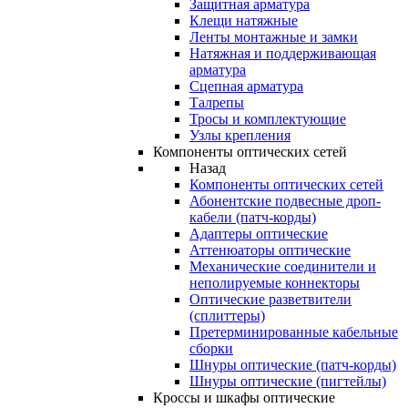
Защитная арматура
Клещи натяжные
Ленты монтажные и замки
Натяжная и поддерживающая
арматура
Сцепная арматура
Талрепы
Тросы и комплектующие
Узлы крепления
Компоненты оптических сетей
Назад
Компоненты оптических сетей
Абонентские подвесные дроп-
кабели (патч-корды)
Адаптеры оптические
Аттенюаторы оптические
Механические соединители и
неполируемые коннекторы
Оптические разветвители
(сплиттеры)
Претерминированные кабельные
сборки
Шнуры оптические (патч-корды)
Шнуры оптические (пигтейлы)
Кроссы и шкафы оптические