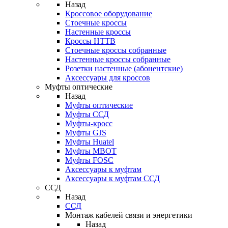
Назад
Кроссовое оборудование
Стоечные кроссы
Настенные кроссы
Кроссы HTTB
Стоечные кроссы собранные
Настенные кроссы собранные
Розетки настенные (абонентские)
Аксессуары для кроссов
Муфты оптические
Назад
Муфты оптические
Муфты ССД
Муфты-кросс
Муфты GJS
Муфты Huatel
Муфты МВОТ
Муфты FOSC
Аксессуары к муфтам
Аксессуары к муфтам ССД
ССД
Назад
ССД
Монтаж кабелей связи и энергетики
Назад