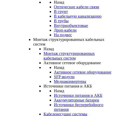
Назад
Оптические кабели связи
В грунт
В кабельную канализацию
В трубы
Внутриобъектовые
Дроп-кабели
На подвес
Монтаж структурированных кабельных
систем
Назад
Монтаж структурированных
кабельных систем
Активное сетевое оборудование
Назад
Активное сетевое оборудование
SFP модули
Медиаконвертеры
Источники питания и АКБ
Назад
Источники питания и АКБ
Аккумуляторные батареи
Источники бесперебойного
питания
Кабеленесущие системы