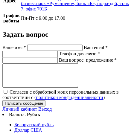
Адрес
бизнес-парк «Румянцево», блок «Б», подъезд 6, этаж
7, офис 701Б
График
Пн-Пт с 9.00 до 17.00
работы
Задать вопрос
Ваше имя
*
Ваш email
*
Телефон для связи
*
Ваш вопрос, предложение
*
Согласен с обработкой моих персональных данных в
соответствии с (
политикой конфиденциальности
)
Написать сообщение
Личный кабинет
Выход
Валюта:
Рубль
Белорусский рубль
Доллар США