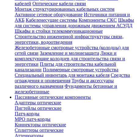
кабелей
Оптические кабели связи
Монтаж структурированных кабельных систем
Активное сетевое оборудование
Источники питания и
АКБ
Кабеленесущие системы
Компоненты СКС
Шкафы
для системы управления дорожным движением АСУДД
Шкафы и стойки телекоммуникационные
Строительство инженерной инфраструктуры связи,
энергетики, водоотведения
Железобетонные смотровые устройства (колодцы) для
сетей связи
Заземление и молниезащита
Люки и
комплектующие колодцев для строительства связи и
энергетики
Плиты для строительства кабельной
канализации
Полимерные смотровые устройства
Специальный инвентарь для монтажа кабеля
Средства
ограждения и оповещения
Трубы и аксессуары
различного назначения
Фундаменты бетонные и
железобетонные
Пассивные оптические компоненты
Адаптеры оптические
Пигтейлы оптические
Патч-корды
MPO патч-корды
Коннекторы оптические
Сплиттеры оптические
Аттенюаторы