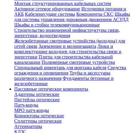
Монтаж структурированных кабельных систем
Активное сетевое оборудование
Источники питания и
АКБ
Кабеленесущие системы
Компоненты СКС
Шкафы
для системы управления дорожным движением АСУДД
Шкафы и стойки телекоммуникационные
Строительство инженерной инфраструктуры связи,
энергетики, водоотведения
Железобетонные смотровые устройства (колодцы) для
сетей связи
Заземление и молниезащита
Люки и
комплектующие колодцев для строительства связи и
энергетики
Плиты для строительства кабельной
канализации
Полимерные смотровые устройства
Специальный инвентарь для монтажа кабеля
Средства
ограждения и оповещения
Трубы и аксессуары
различного назначения
Фундаменты бетонные и
железобетонные
Пассивные оптические компоненты
Адаптеры оптические
Пигтейлы оптические
Патч-корды
MPO патч-корды
Коннекторы оптические
Сплиттеры оптические
Аттенюаторы
КДЗС