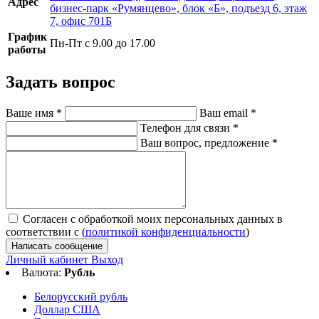
Адрес
бизнес-парк «Румянцево», блок «Б», подъезд 6, этаж
7, офис 701Б
График
Пн-Пт с 9.00 до 17.00
работы
Задать вопрос
Ваше имя
*
Ваш email
*
Телефон для связи
*
Ваш вопрос, предложение
*
Согласен с обработкой моих персональных данных в
соответствии с (
политикой конфиденциальности
)
Написать сообщение
Личный кабинет
Выход
Валюта:
Рубль
Белорусский рубль
Доллар США