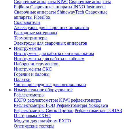
Сварочные аппараты KIWI
Сварочные аппараты
Fujikura
Сварочные аппараты INNO Instrument
Сварочные аппараты ShinewayTech
Cварочные
аппараты FiberFox
Скалыватели
Аксессуары для сварочных аппаратов
Расходные материалы
Термострипперы
Электроды для сварочных аппаратов
Инструменты
Инструмент для работы с оптоволокном
Инструменты для работы с кабелем
Наборы инструментов
Инструменты СКС
Горелки и балоны
Палатки
Чистящие средства для оптоволокна
Измерительное оборудование
Рефлектометры
EXFO рефлектометры
KIWI рефлектометры
Рефлектометры FOD
Рефлектометры Yokogawa
Рефлектометры Связь Прибор
Рефлектометры ТОПАЗ
Платформы EXFO
Модули для платформ EXFO
Оптические тестеры