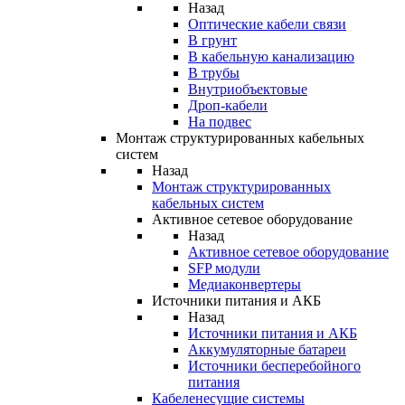
Назад
Оптические кабели связи
В грунт
В кабельную канализацию
В трубы
Внутриобъектовые
Дроп-кабели
На подвес
Монтаж структурированных кабельных
систем
Назад
Монтаж структурированных
кабельных систем
Активное сетевое оборудование
Назад
Активное сетевое оборудование
SFP модули
Медиаконвертеры
Источники питания и АКБ
Назад
Источники питания и АКБ
Аккумуляторные батареи
Источники бесперебойного
питания
Кабеленесущие системы