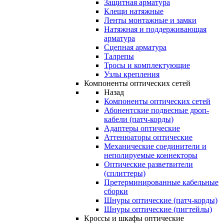
Защитная арматура
Клещи натяжные
Ленты монтажные и замки
Натяжная и поддерживающая
арматура
Сцепная арматура
Талрепы
Тросы и комплектующие
Узлы крепления
Компоненты оптических сетей
Назад
Компоненты оптических сетей
Абонентские подвесные дроп-
кабели (патч-корды)
Адаптеры оптические
Аттенюаторы оптические
Механические соединители и
неполируемые коннекторы
Оптические разветвители
(сплиттеры)
Претерминированные кабельные
сборки
Шнуры оптические (патч-корды)
Шнуры оптические (пигтейлы)
Кроссы и шкафы оптические