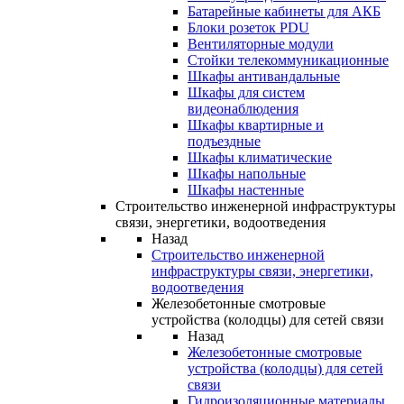
Батарейные кабинеты для АКБ
Блоки розеток PDU
Вентиляторные модули
Стойки телекоммуникационные
Шкафы антивандальные
Шкафы для систем
видеонаблюдения
Шкафы квартирные и
подъездные
Шкафы климатические
Шкафы напольные
Шкафы настенные
Строительство инженерной инфраструктуры
связи, энергетики, водоотведения
Назад
Строительство инженерной
инфраструктуры связи, энергетики,
водоотведения
Железобетонные смотровые
устройства (колодцы) для сетей связи
Назад
Железобетонные смотровые
устройства (колодцы) для сетей
связи
Гидроизоляционные материалы