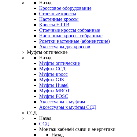
Назад
Кроссовое оборудование
Стоечные кроссы
Настенные кроссы
Кроссы HTTB
Стоечные кроссы собранные
Настенные кроссы собранные
Розетки настенные (абонентские)
Аксессуары для кроссов
Муфты оптические
Назад
Муфты оптические
Муфты ССД
Муфты-кросс
Муфты GJS
Муфты Huatel
Муфты МВОТ
Муфты FOSC
Аксессуары к муфтам
Аксессуары к муфтам ССД
ССД
Назад
ССД
Монтаж кабелей связи и энергетики
Назад