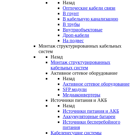
Назад
Оптические кабели связи
В грунт
В кабельную канализацию
В трубы
Внутриобъектовые
Дроп-кабели
На подвес
Монтаж структурированных кабельных
систем
Назад
Монтаж структурированных
кабельных систем
Активное сетевое оборудование
Назад
Активное сетевое оборудование
SFP модули
Медиаконвертеры
Источники питания и АКБ
Назад
Источники питания и АКБ
Аккумуляторные батареи
Источники бесперебойного
питания
Кабеленесущие системы