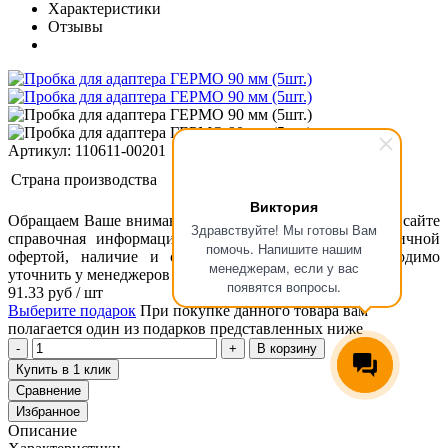
Характеристики
Отзывы
Артикул: 110611-00201
Страна производства
Виктория
Обращаем Ваше внимание, что размещенная на данном сайте
Здравствуйте! Мы готовы Вам
справочная информация о товарах не является публичной
помочь. Напишите нашим
офертой, наличие и стоимость оборудования необходимо
менеджерам, если у вас
уточнить у менеджеров ООО "Концепт Технологии".
появятся вопросы.
91.33
руб
/ шт
Выберите подарок
При покупке данного товара вам
полагается один из подарков представленных ниже
В корзину
Купить в 1 клик
Сравнение
Избранное
Описание