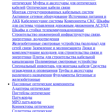
оптические
Муфты и аксессуары для оптических
кабелей
Оптические кабели связи
Монтаж структурированных кабельных систем
Активное сетевое оборудование
Источники питания и
АКБ
Кабеленесущие системы
Компоненты СКС
Шкафы
для системы управления дорожным движением АСУДД
Шкафы и стойки телекоммуникационные
Строительство инженерной инфраструктуры связи,
энергетики, водоотведения
Железобетонные смотровые устройства (колодцы) для
сетей связи
Заземление и молниезащита
Люки и
комплектующие колодцев для строительства связи и
энергетики
Плиты для строительства кабельной
канализации
Полимерные смотровые устройства
Специальный инвентарь для монтажа кабеля
Средства
ограждения и оповещения
Трубы и аксессуары
различного назначения
Фундаменты бетонные и
железобетонные
Пассивные оптические компоненты
Адаптеры оптические
Пигтейлы оптические
Патч-корды
MPO патч-корды
Коннекторы оптические
Сплиттеры оптические