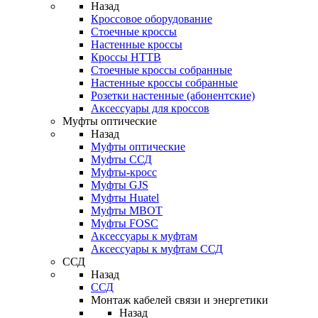
Назад
Кроссовое оборудование
Стоечные кроссы
Настенные кроссы
Кроссы HTTB
Стоечные кроссы собранные
Настенные кроссы собранные
Розетки настенные (абонентские)
Аксессуары для кроссов
Муфты оптические
Назад
Муфты оптические
Муфты ССД
Муфты-кросс
Муфты GJS
Муфты Huatel
Муфты МВОТ
Муфты FOSC
Аксессуары к муфтам
Аксессуары к муфтам ССД
ССД
Назад
ССД
Монтаж кабелей связи и энергетики
Назад