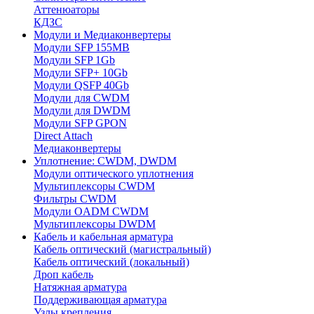
Аттенюаторы
КДЗС
Модули и Медиаконвертеры
Модули SFP 155MB
Модули SFP 1Gb
Модули SFP+ 10Gb
Модули QSFP 40Gb
Модули для CWDM
Модули для DWDM
Модули SFP GPON
Direct Attach
Медиаконвертеры
Уплотнение: CWDM, DWDM
Модули оптического уплотнения
Мультиплексоры CWDM
Фильтры CWDM
Модули OADM CWDM
Мультиплексоры DWDM
Кабель и кабельная арматура
Кабель оптический (магистральный)
Кабель оптический (локальный)
Дроп кабель
Натяжная арматура
Поддерживающая арматура
Узлы крепления