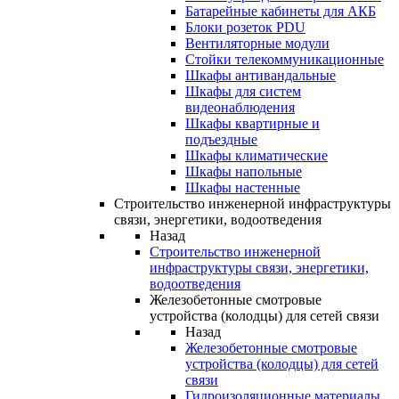
Батарейные кабинеты для АКБ
Блоки розеток PDU
Вентиляторные модули
Стойки телекоммуникационные
Шкафы антивандальные
Шкафы для систем
видеонаблюдения
Шкафы квартирные и
подъездные
Шкафы климатические
Шкафы напольные
Шкафы настенные
Строительство инженерной инфраструктуры
связи, энергетики, водоотведения
Назад
Строительство инженерной
инфраструктуры связи, энергетики,
водоотведения
Железобетонные смотровые
устройства (колодцы) для сетей связи
Назад
Железобетонные смотровые
устройства (колодцы) для сетей
связи
Гидроизоляционные материалы