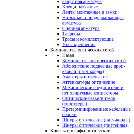
Защитная арматура
Клещи натяжные
Ленты монтажные и замки
Натяжная и поддерживающая
арматура
Сцепная арматура
Талрепы
Тросы и комплектующие
Узлы крепления
Компоненты оптических сетей
Назад
Компоненты оптических сетей
Абонентские подвесные дроп-
кабели (патч-корды)
Адаптеры оптические
Аттенюаторы оптические
Механические соединители и
неполируемые коннекторы
Оптические разветвители
(сплиттеры)
Претерминированные кабельные
сборки
Шнуры оптические (патч-корды)
Шнуры оптические (пигтейлы)
Кроссы и шкафы оптические