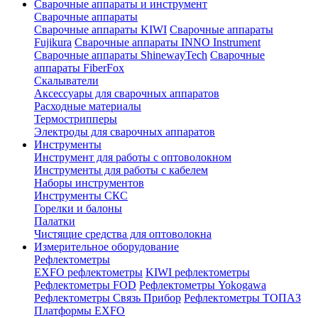
Сварочные аппараты и инструмент
Сварочные аппараты
Сварочные аппараты KIWI
Сварочные аппараты
Fujikura
Сварочные аппараты INNO Instrument
Сварочные аппараты ShinewayTech
Cварочные
аппараты FiberFox
Скалыватели
Аксессуары для сварочных аппаратов
Расходные материалы
Термострипперы
Электроды для сварочных аппаратов
Инструменты
Инструмент для работы с оптоволокном
Инструменты для работы с кабелем
Наборы инструментов
Инструменты СКС
Горелки и балоны
Палатки
Чистящие средства для оптоволокна
Измерительное оборудование
Рефлектометры
EXFO рефлектометры
KIWI рефлектометры
Рефлектометры FOD
Рефлектометры Yokogawa
Рефлектометры Связь Прибор
Рефлектометры ТОПАЗ
Платформы EXFO