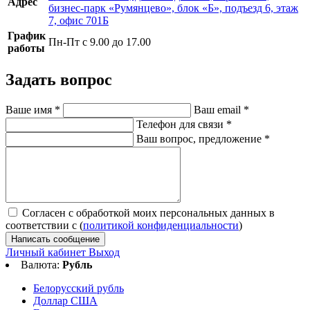
Адрес
бизнес-парк «Румянцево», блок «Б», подъезд 6, этаж
7, офис 701Б
График
Пн-Пт с 9.00 до 17.00
работы
Задать вопрос
Ваше имя
*
Ваш email
*
Телефон для связи
*
Ваш вопрос, предложение
*
Согласен с обработкой моих персональных данных в
соответствии с (
политикой конфиденциальности
)
Написать сообщение
Личный кабинет
Выход
Валюта:
Рубль
Белорусский рубль
Доллар США