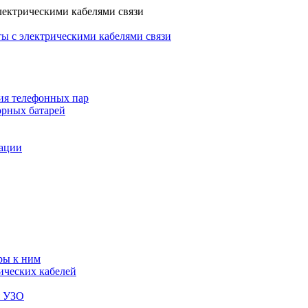
лектрическими кабелями связи
ы с электрическими кабелями связи
ия телефонных пар
орных батарей
зации
ры к ним
ических кабелей
я УЗО