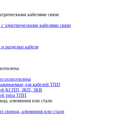
ктрическими кабелями связи
с электрическими кабелями связи
 и разделки кабеля
лиэтилена
из полиэтилена
саживаемые для кабелей ТПП
лей КСПП, ЗКП, ЗКВ
ей типа ТПП
инца, алюминия или стали
из свинца, алюминия или стали