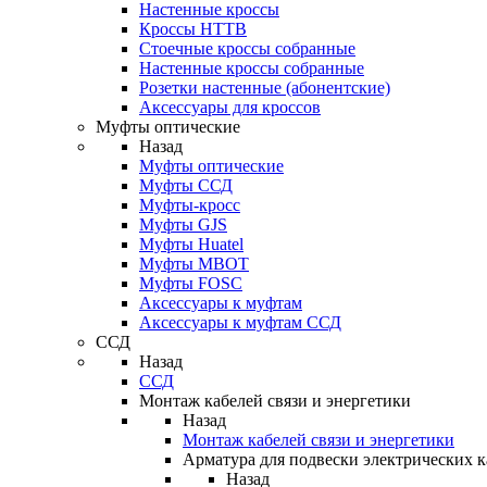
Настенные кроссы
Кроссы HTTB
Стоечные кроссы собранные
Настенные кроссы собранные
Розетки настенные (абонентские)
Аксессуары для кроссов
Муфты оптические
Назад
Муфты оптические
Муфты ССД
Муфты-кросс
Муфты GJS
Муфты Huatel
Муфты МВОТ
Муфты FOSC
Аксессуары к муфтам
Аксессуары к муфтам ССД
ССД
Назад
ССД
Монтаж кабелей связи и энергетики
Назад
Монтаж кабелей связи и энергетики
Арматура для подвески электрических к
Назад