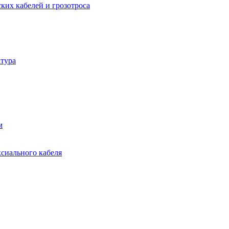
ких кабелей и грозотроса
тура
м
ксиального кабеля