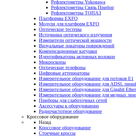
Рефлектометры Yokogawa
Рефлектометры Связь Прибор
Рефлектометры ТОПАЗ
Платформы EXFO
Модули для платформ EXFO
Оптические тестеры
Источники оптического излучения
Измерители оптической мощности
Визуальные локаторы повреждений
Компенсационные катушки
Идентификаторы активных волокон
Микроскопы
Оптические телефоны
Цифровые аттенюаторы
Измерительное оборудование для потоков Е1
Измерительное оборудование для ADSL лини
Измерительное оборудование для Gigabit Ether
Измерительное оборудование для медных ли
Приборы для слаботочных сетей
Аксессуары к оборудованию
Радиочастотное оборудование
Кроссовое оборудование
Назад
Кроссовое оборудование
Стоечные кроссы