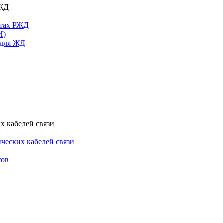
РЖД
ктах РЖД
И)
 для ЖД
е
Д
х кабелей связи
ческих кабелей связи
тов