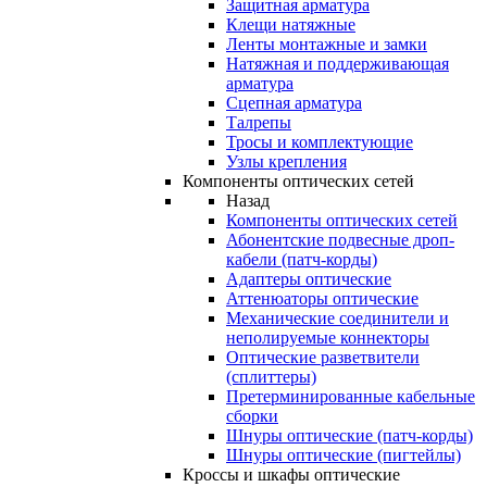
Защитная арматура
Клещи натяжные
Ленты монтажные и замки
Натяжная и поддерживающая
арматура
Сцепная арматура
Талрепы
Тросы и комплектующие
Узлы крепления
Компоненты оптических сетей
Назад
Компоненты оптических сетей
Абонентские подвесные дроп-
кабели (патч-корды)
Адаптеры оптические
Аттенюаторы оптические
Механические соединители и
неполируемые коннекторы
Оптические разветвители
(сплиттеры)
Претерминированные кабельные
сборки
Шнуры оптические (патч-корды)
Шнуры оптические (пигтейлы)
Кроссы и шкафы оптические