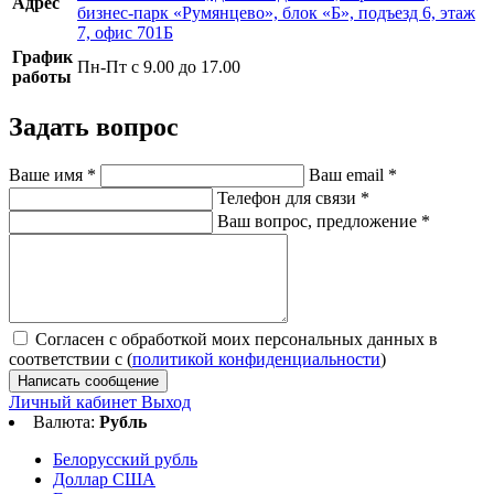
Адрес
бизнес-парк «Румянцево», блок «Б», подъезд 6, этаж
7, офис 701Б
График
Пн-Пт с 9.00 до 17.00
работы
Задать вопрос
Ваше имя
*
Ваш email
*
Телефон для связи
*
Ваш вопрос, предложение
*
Согласен с обработкой моих персональных данных в
соответствии с (
политикой конфиденциальности
)
Написать сообщение
Личный кабинет
Выход
Валюта:
Рубль
Белорусский рубль
Доллар США