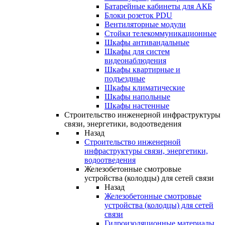
Батарейные кабинеты для АКБ
Блоки розеток PDU
Вентиляторные модули
Стойки телекоммуникационные
Шкафы антивандальные
Шкафы для систем
видеонаблюдения
Шкафы квартирные и
подъездные
Шкафы климатические
Шкафы напольные
Шкафы настенные
Строительство инженерной инфраструктуры
связи, энергетики, водоотведения
Назад
Строительство инженерной
инфраструктуры связи, энергетики,
водоотведения
Железобетонные смотровые
устройства (колодцы) для сетей связи
Назад
Железобетонные смотровые
устройства (колодцы) для сетей
связи
Гидроизоляционные материалы