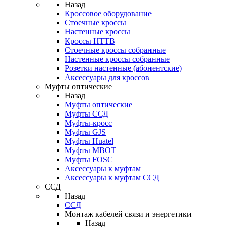
Назад
Кроссовое оборудование
Стоечные кроссы
Настенные кроссы
Кроссы HTTB
Стоечные кроссы собранные
Настенные кроссы собранные
Розетки настенные (абонентские)
Аксессуары для кроссов
Муфты оптические
Назад
Муфты оптические
Муфты ССД
Муфты-кросс
Муфты GJS
Муфты Huatel
Муфты МВОТ
Муфты FOSC
Аксессуары к муфтам
Аксессуары к муфтам ССД
ССД
Назад
ССД
Монтаж кабелей связи и энергетики
Назад