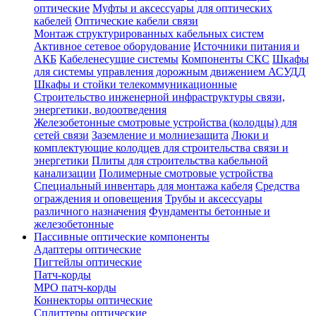
оптические
Муфты и аксессуары для оптических
кабелей
Оптические кабели связи
Монтаж структурированных кабельных систем
Активное сетевое оборудование
Источники питания и
АКБ
Кабеленесущие системы
Компоненты СКС
Шкафы
для системы управления дорожным движением АСУДД
Шкафы и стойки телекоммуникационные
Строительство инженерной инфраструктуры связи,
энергетики, водоотведения
Железобетонные смотровые устройства (колодцы) для
сетей связи
Заземление и молниезащита
Люки и
комплектующие колодцев для строительства связи и
энергетики
Плиты для строительства кабельной
канализации
Полимерные смотровые устройства
Специальный инвентарь для монтажа кабеля
Средства
ограждения и оповещения
Трубы и аксессуары
различного назначения
Фундаменты бетонные и
железобетонные
Пассивные оптические компоненты
Адаптеры оптические
Пигтейлы оптические
Патч-корды
MPO патч-корды
Коннекторы оптические
Сплиттеры оптические