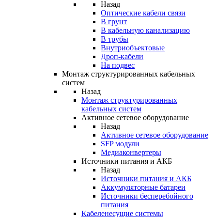
Назад
Оптические кабели связи
В грунт
В кабельную канализацию
В трубы
Внутриобъектовые
Дроп-кабели
На подвес
Монтаж структурированных кабельных
систем
Назад
Монтаж структурированных
кабельных систем
Активное сетевое оборудование
Назад
Активное сетевое оборудование
SFP модули
Медиаконвертеры
Источники питания и АКБ
Назад
Источники питания и АКБ
Аккумуляторные батареи
Источники бесперебойного
питания
Кабеленесущие системы