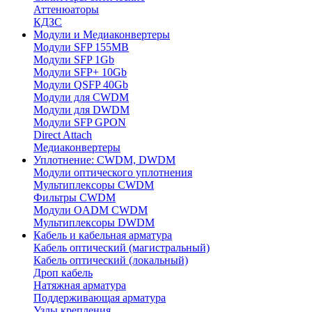
Аттенюаторы
КДЗС
Модули и Медиаконвертеры
Модули SFP 155MB
Модули SFP 1Gb
Модули SFP+ 10Gb
Модули QSFP 40Gb
Модули для CWDM
Модули для DWDM
Модули SFP GPON
Direct Attach
Медиаконвертеры
Уплотнение: CWDM, DWDM
Модули оптического уплотнения
Мультиплексоры CWDM
Фильтры CWDM
Модули OADM CWDM
Мультиплексоры DWDM
Кабель и кабельная арматура
Кабель оптический (магистральный)
Кабель оптический (локальный)
Дроп кабель
Натяжная арматура
Поддерживающая арматура
Узлы крепления