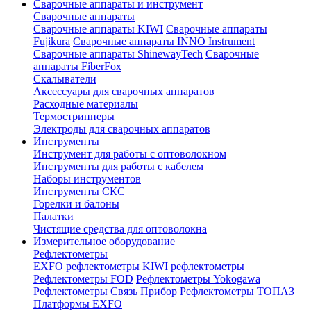
Сварочные аппараты и инструмент
Сварочные аппараты
Сварочные аппараты KIWI
Сварочные аппараты
Fujikura
Сварочные аппараты INNO Instrument
Сварочные аппараты ShinewayTech
Cварочные
аппараты FiberFox
Скалыватели
Аксессуары для сварочных аппаратов
Расходные материалы
Термострипперы
Электроды для сварочных аппаратов
Инструменты
Инструмент для работы с оптоволокном
Инструменты для работы с кабелем
Наборы инструментов
Инструменты СКС
Горелки и балоны
Палатки
Чистящие средства для оптоволокна
Измерительное оборудование
Рефлектометры
EXFO рефлектометры
KIWI рефлектометры
Рефлектометры FOD
Рефлектометры Yokogawa
Рефлектометры Связь Прибор
Рефлектометры ТОПАЗ
Платформы EXFO