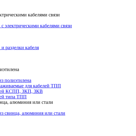
ктрическими кабелями связи
с электрическими кабелями связи
 и разделки кабеля
лиэтилена
из полиэтилена
саживаемые для кабелей ТПП
лей КСПП, ЗКП, ЗКВ
ей типа ТПП
инца, алюминия или стали
из свинца, алюминия или стали