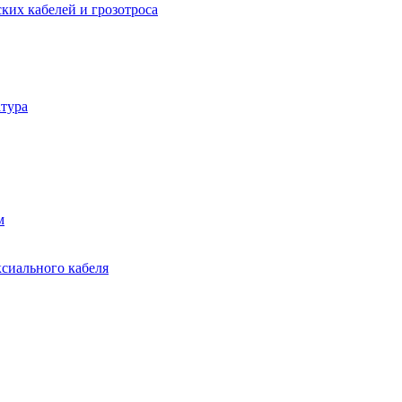
ких кабелей и грозотроса
тура
м
ксиального кабеля