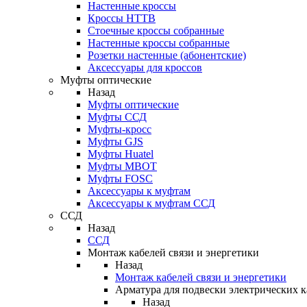
Настенные кроссы
Кроссы HTTB
Стоечные кроссы собранные
Настенные кроссы собранные
Розетки настенные (абонентские)
Аксессуары для кроссов
Муфты оптические
Назад
Муфты оптические
Муфты ССД
Муфты-кросс
Муфты GJS
Муфты Huatel
Муфты МВОТ
Муфты FOSC
Аксессуары к муфтам
Аксессуары к муфтам ССД
ССД
Назад
ССД
Монтаж кабелей связи и энергетики
Назад
Монтаж кабелей связи и энергетики
Арматура для подвески электрических к
Назад