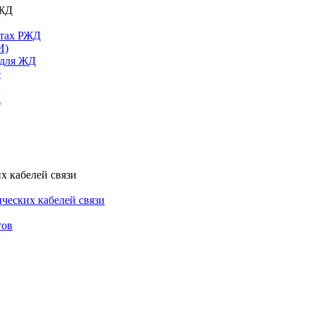
РЖД
ктах РЖД
И)
 для ЖД
е
Д
х кабелей связи
ческих кабелей связи
тов