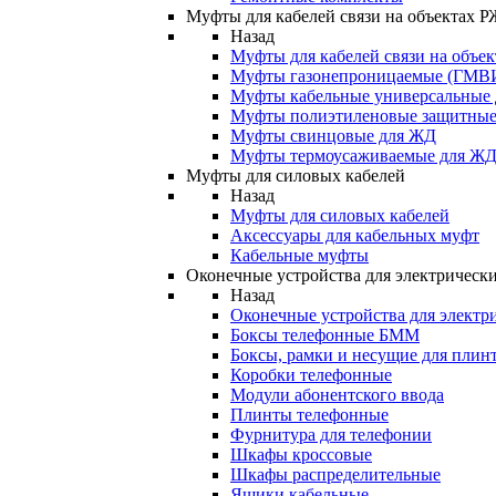
Муфты для кабелей связи на объектах 
Назад
Муфты для кабелей связи на объе
Муфты газонепроницаемые (ГМВ
Муфты кабельные универсальные
Муфты полиэтиленовые защитны
Муфты свинцовые для ЖД
Муфты термоусаживаемые для Ж
Муфты для силовых кабелей
Назад
Муфты для силовых кабелей
Аксессуары для кабельных муфт
Кабельные муфты
Оконечные устройства для электрически
Назад
Оконечные устройства для электри
Боксы телефонные БММ
Боксы, рамки и несущие для плин
Коробки телефонные
Модули абонентского ввода
Плинты телефонные
Фурнитура для телефонии
Шкафы кроссовые
Шкафы распределительные
Ящики кабельные