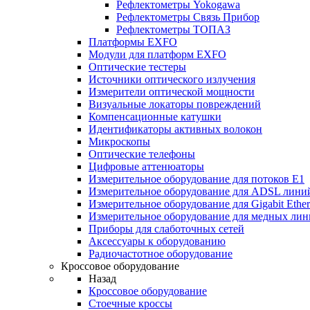
Рефлектометры Yokogawa
Рефлектометры Связь Прибор
Рефлектометры ТОПАЗ
Платформы EXFO
Модули для платформ EXFO
Оптические тестеры
Источники оптического излучения
Измерители оптической мощности
Визуальные локаторы повреждений
Компенсационные катушки
Идентификаторы активных волокон
Микроскопы
Оптические телефоны
Цифровые аттенюаторы
Измерительное оборудование для потоков Е1
Измерительное оборудование для ADSL лини
Измерительное оборудование для Gigabit Ether
Измерительное оборудование для медных ли
Приборы для слаботочных сетей
Аксессуары к оборудованию
Радиочастотное оборудование
Кроссовое оборудование
Назад
Кроссовое оборудование
Стоечные кроссы