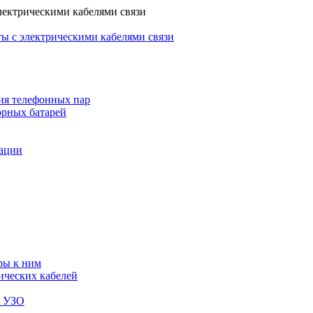
лектрическими кабелями связи
ы с электрическими кабелями связи
ия телефонных пар
орных батарей
зации
ры к ним
ических кабелей
я УЗО