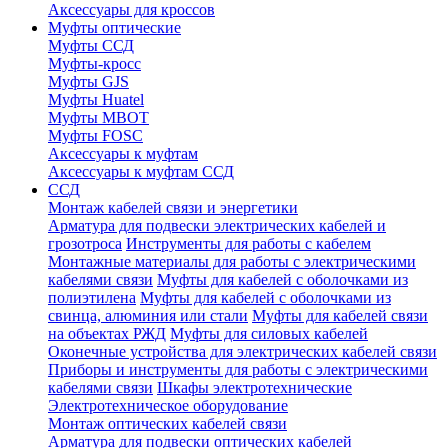
Аксессуары для кроссов
Муфты оптические
Муфты ССД
Муфты-кросс
Муфты GJS
Муфты Huatel
Муфты МВОТ
Муфты FOSC
Аксессуары к муфтам
Аксессуары к муфтам ССД
ССД
Монтаж кабелей связи и энергетики
Арматура для подвески электрических кабелей и
грозотроса
Инструменты для работы с кабелем
Монтажные материалы для работы с электрическими
кабелями связи
Муфты для кабелей с оболочками из
полиэтилена
Муфты для кабелей с оболочками из
свинца, алюминия или стали
Муфты для кабелей связи
на объектах РЖД
Муфты для силовых кабелей
Оконечные устройства для электрических кабелей связи
Приборы и инструменты для работы с электрическими
кабелями связи
Шкафы электротехнические
Электротехническое оборудование
Монтаж оптических кабелей связи
Арматура для подвески оптических кабелей