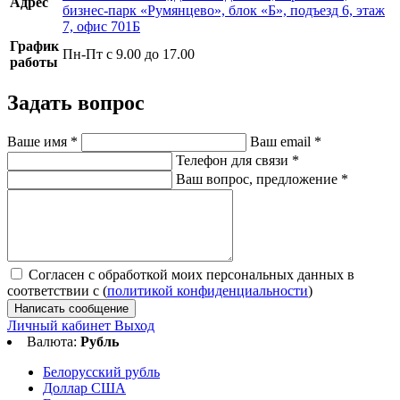
Адрес
бизнес-парк «Румянцево», блок «Б», подъезд 6, этаж
7, офис 701Б
График
Пн-Пт с 9.00 до 17.00
работы
Задать вопрос
Ваше имя
*
Ваш email
*
Телефон для связи
*
Ваш вопрос, предложение
*
Согласен с обработкой моих персональных данных в
соответствии с (
политикой конфиденциальности
)
Написать сообщение
Личный кабинет
Выход
Валюта:
Рубль
Белорусский рубль
Доллар США