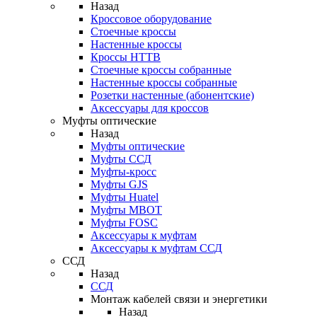
Назад
Кроссовое оборудование
Стоечные кроссы
Настенные кроссы
Кроссы HTTB
Стоечные кроссы собранные
Настенные кроссы собранные
Розетки настенные (абонентские)
Аксессуары для кроссов
Муфты оптические
Назад
Муфты оптические
Муфты ССД
Муфты-кросс
Муфты GJS
Муфты Huatel
Муфты МВОТ
Муфты FOSC
Аксессуары к муфтам
Аксессуары к муфтам ССД
ССД
Назад
ССД
Монтаж кабелей связи и энергетики
Назад