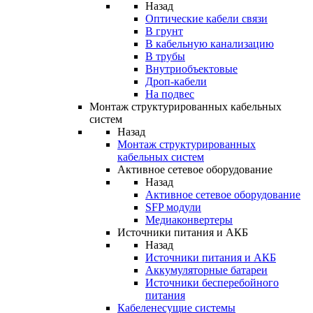
Назад
Оптические кабели связи
В грунт
В кабельную канализацию
В трубы
Внутриобъектовые
Дроп-кабели
На подвес
Монтаж структурированных кабельных
систем
Назад
Монтаж структурированных
кабельных систем
Активное сетевое оборудование
Назад
Активное сетевое оборудование
SFP модули
Медиаконвертеры
Источники питания и АКБ
Назад
Источники питания и АКБ
Аккумуляторные батареи
Источники бесперебойного
питания
Кабеленесущие системы