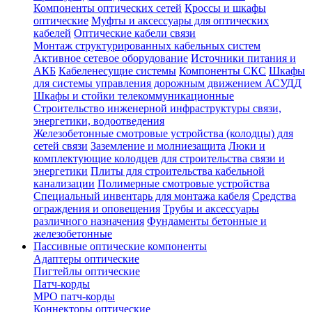
Компоненты оптических сетей
Кроссы и шкафы
оптические
Муфты и аксессуары для оптических
кабелей
Оптические кабели связи
Монтаж структурированных кабельных систем
Активное сетевое оборудование
Источники питания и
АКБ
Кабеленесущие системы
Компоненты СКС
Шкафы
для системы управления дорожным движением АСУДД
Шкафы и стойки телекоммуникационные
Строительство инженерной инфраструктуры связи,
энергетики, водоотведения
Железобетонные смотровые устройства (колодцы) для
сетей связи
Заземление и молниезащита
Люки и
комплектующие колодцев для строительства связи и
энергетики
Плиты для строительства кабельной
канализации
Полимерные смотровые устройства
Специальный инвентарь для монтажа кабеля
Средства
ограждения и оповещения
Трубы и аксессуары
различного назначения
Фундаменты бетонные и
железобетонные
Пассивные оптические компоненты
Адаптеры оптические
Пигтейлы оптические
Патч-корды
MPO патч-корды
Коннекторы оптические