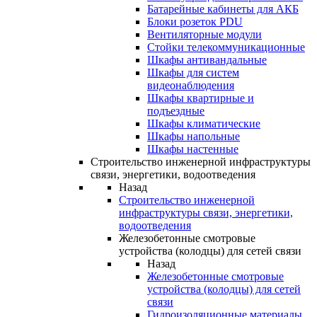
Батарейные кабинеты для АКБ
Блоки розеток PDU
Вентиляторные модули
Стойки телекоммуникационные
Шкафы антивандальные
Шкафы для систем
видеонаблюдения
Шкафы квартирные и
подъездные
Шкафы климатические
Шкафы напольные
Шкафы настенные
Строительство инженерной инфраструктуры
связи, энергетики, водоотведения
Назад
Строительство инженерной
инфраструктуры связи, энергетики,
водоотведения
Железобетонные смотровые
устройства (колодцы) для сетей связи
Назад
Железобетонные смотровые
устройства (колодцы) для сетей
связи
Гидроизоляционные материалы