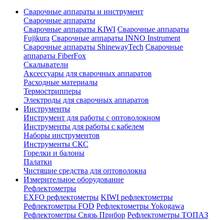
Сварочные аппараты и инструмент
Сварочные аппараты
Сварочные аппараты KIWI
Сварочные аппараты
Fujikura
Сварочные аппараты INNO Instrument
Сварочные аппараты ShinewayTech
Cварочные
аппараты FiberFox
Скалыватели
Аксессуары для сварочных аппаратов
Расходные материалы
Термострипперы
Электроды для сварочных аппаратов
Инструменты
Инструмент для работы с оптоволокном
Инструменты для работы с кабелем
Наборы инструментов
Инструменты СКС
Горелки и балоны
Палатки
Чистящие средства для оптоволокна
Измерительное оборудование
Рефлектометры
EXFO рефлектометры
KIWI рефлектометры
Рефлектометры FOD
Рефлектометры Yokogawa
Рефлектометры Связь Прибор
Рефлектометры ТОПАЗ