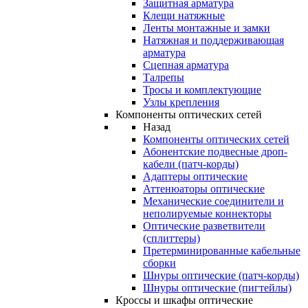
Защитная арматура
Клещи натяжные
Ленты монтажные и замки
Натяжная и поддерживающая
арматура
Сцепная арматура
Талрепы
Тросы и комплектующие
Узлы крепления
Компоненты оптических сетей
Назад
Компоненты оптических сетей
Абонентские подвесные дроп-
кабели (патч-корды)
Адаптеры оптические
Аттенюаторы оптические
Механические соединители и
неполируемые коннекторы
Оптические разветвители
(сплиттеры)
Претерминированные кабельные
сборки
Шнуры оптические (патч-корды)
Шнуры оптические (пигтейлы)
Кроссы и шкафы оптические