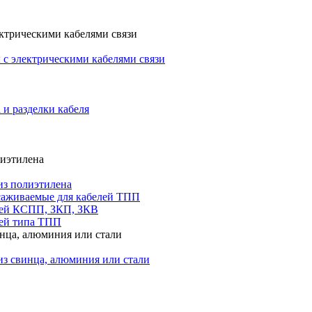
ктрическими кабелями связи
с электрическими кабелями связи
 и разделки кабеля
лиэтилена
из полиэтилена
саживаемые для кабелей ТПП
лей КСПП, ЗКП, ЗКВ
ей типа ТПП
инца, алюминия или стали
из свинца, алюминия или стали