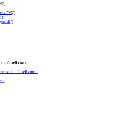
РЖД
ктах РЖД
И)
 для ЖД
е
Д
х кабелей связи
ческих кабелей связи
тов