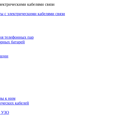
лектрическими кабелями связи
ы с электрическими кабелями связи
ия телефонных пар
орных батарей
зации
ры к ним
ических кабелей
я УЗО