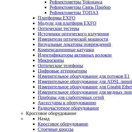
Рефлектометры Yokogawa
Рефлектометры Связь Прибор
Рефлектометры ТОПАЗ
Платформы EXFO
Модули для платформ EXFO
Оптические тестеры
Источники оптического излучения
Измерители оптической мощности
Визуальные локаторы повреждений
Компенсационные катушки
Идентификаторы активных волокон
Микроскопы
Оптические телефоны
Цифровые аттенюаторы
Измерительное оборудование для потоков Е1
Измерительное оборудование для ADSL лини
Измерительное оборудование для Gigabit Ether
Измерительное оборудование для медных ли
Приборы для слаботочных сетей
Аксессуары к оборудованию
Радиочастотное оборудование
Кроссовое оборудование
Назад
Кроссовое оборудование
Стоечные кроссы