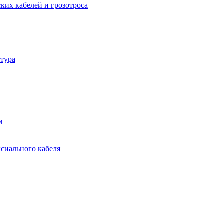
ких кабелей и грозотроса
тура
м
ксиального кабеля