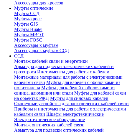
Аксессуары для кроссов
Муфты оптические
Муфты ССД
Муфты-кросс
Муфты GJS
Муфты Huatel
Муфты МВОТ
Муфты FOSC
Аксессуары к муфтам
Аксессуары к муфтам ССД
ССД
Монтаж кабелей связи и энергетики
Арматура для подвески электрических кабелей и
грозотроса
Инструменты для работы с кабелем
Монтажные материалы для работы с электрическими
кабелями связи
Муфты для кабелей с оболочками из
полиэтилена
Муфты для кабелей с оболочками из
свинца, алюминия или стали
Муфты для кабелей связи
на объектах РЖД
Муфты для силовых кабелей
Оконечные устройства для электрических кабелей связи
Приборы и инструменты для работы с электрическими
кабелями связи
Шкафы электротехнические
Электротехническое оборудование
Монтаж оптических кабелей связи
Арматура для подвески оптических кабелей