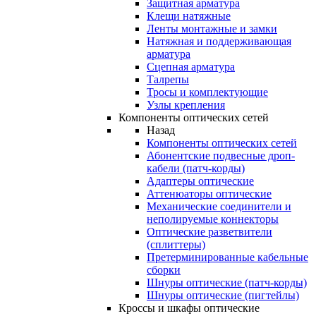
Защитная арматура
Клещи натяжные
Ленты монтажные и замки
Натяжная и поддерживающая
арматура
Сцепная арматура
Талрепы
Тросы и комплектующие
Узлы крепления
Компоненты оптических сетей
Назад
Компоненты оптических сетей
Абонентские подвесные дроп-
кабели (патч-корды)
Адаптеры оптические
Аттенюаторы оптические
Механические соединители и
неполируемые коннекторы
Оптические разветвители
(сплиттеры)
Претерминированные кабельные
сборки
Шнуры оптические (патч-корды)
Шнуры оптические (пигтейлы)
Кроссы и шкафы оптические