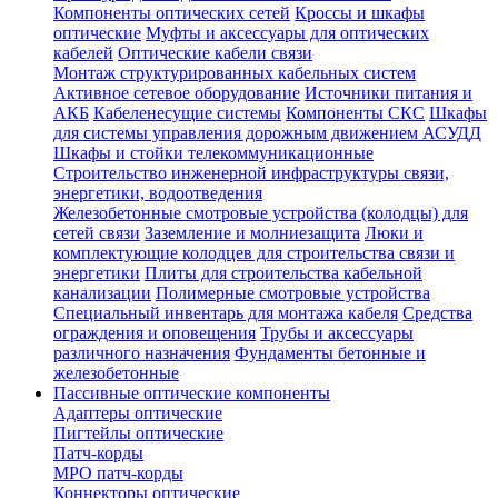
Компоненты оптических сетей
Кроссы и шкафы
оптические
Муфты и аксессуары для оптических
кабелей
Оптические кабели связи
Монтаж структурированных кабельных систем
Активное сетевое оборудование
Источники питания и
АКБ
Кабеленесущие системы
Компоненты СКС
Шкафы
для системы управления дорожным движением АСУДД
Шкафы и стойки телекоммуникационные
Строительство инженерной инфраструктуры связи,
энергетики, водоотведения
Железобетонные смотровые устройства (колодцы) для
сетей связи
Заземление и молниезащита
Люки и
комплектующие колодцев для строительства связи и
энергетики
Плиты для строительства кабельной
канализации
Полимерные смотровые устройства
Специальный инвентарь для монтажа кабеля
Средства
ограждения и оповещения
Трубы и аксессуары
различного назначения
Фундаменты бетонные и
железобетонные
Пассивные оптические компоненты
Адаптеры оптические
Пигтейлы оптические
Патч-корды
MPO патч-корды
Коннекторы оптические