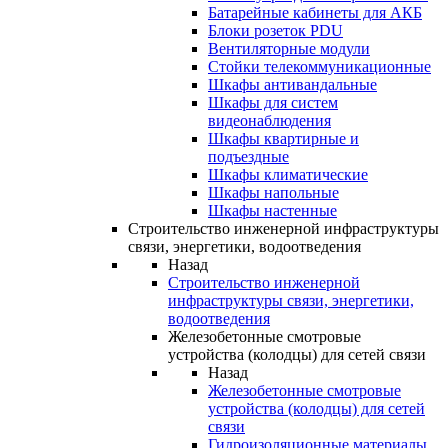
Батарейные кабинеты для АКБ
Блоки розеток PDU
Вентиляторные модули
Стойки телекоммуникационные
Шкафы антивандальные
Шкафы для систем
видеонаблюдения
Шкафы квартирные и
подъездные
Шкафы климатические
Шкафы напольные
Шкафы настенные
Строительство инженерной инфраструктуры
связи, энергетики, водоотведения
Назад
Строительство инженерной
инфраструктуры связи, энергетики,
водоотведения
Железобетонные смотровые
устройства (колодцы) для сетей связи
Назад
Железобетонные смотровые
устройства (колодцы) для сетей
связи
Гидроизоляционные материалы