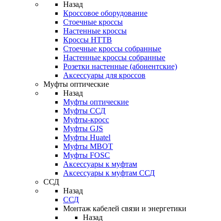
Назад
Кроссовое оборудование
Стоечные кроссы
Настенные кроссы
Кроссы HTTB
Стоечные кроссы собранные
Настенные кроссы собранные
Розетки настенные (абонентские)
Аксессуары для кроссов
Муфты оптические
Назад
Муфты оптические
Муфты ССД
Муфты-кросс
Муфты GJS
Муфты Huatel
Муфты МВОТ
Муфты FOSC
Аксессуары к муфтам
Аксессуары к муфтам ССД
ССД
Назад
ССД
Монтаж кабелей связи и энергетики
Назад