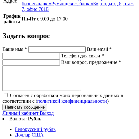
Адрес
бизнес-парк «Румянцево», блок «Б», подъезд 6, этаж
7, офис 701Б
График
Пн-Пт с 9.00 до 17.00
работы
Задать вопрос
Ваше имя
*
Ваш email
*
Телефон для связи
*
Ваш вопрос, предложение
*
Согласен с обработкой моих персональных данных в
соответствии с (
политикой конфиденциальности
)
Написать сообщение
Личный кабинет
Выход
Валюта:
Рубль
Белорусский рубль
Доллар США