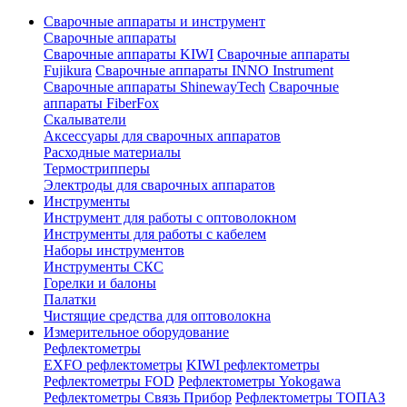
Сварочные аппараты и инструмент
Сварочные аппараты
Сварочные аппараты KIWI
Сварочные аппараты
Fujikura
Сварочные аппараты INNO Instrument
Сварочные аппараты ShinewayTech
Cварочные
аппараты FiberFox
Скалыватели
Аксессуары для сварочных аппаратов
Расходные материалы
Термострипперы
Электроды для сварочных аппаратов
Инструменты
Инструмент для работы с оптоволокном
Инструменты для работы с кабелем
Наборы инструментов
Инструменты СКС
Горелки и балоны
Палатки
Чистящие средства для оптоволокна
Измерительное оборудование
Рефлектометры
EXFO рефлектометры
KIWI рефлектометры
Рефлектометры FOD
Рефлектометры Yokogawa
Рефлектометры Связь Прибор
Рефлектометры ТОПАЗ