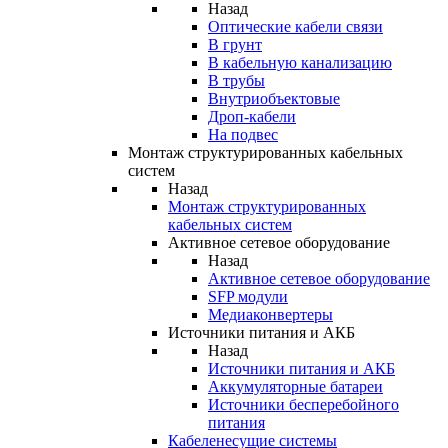
Назад
Оптические кабели связи
В грунт
В кабельную канализацию
В трубы
Внутриобъектовые
Дроп-кабели
На подвес
Монтаж структурированных кабельных
систем
Назад
Монтаж структурированных
кабельных систем
Активное сетевое оборудование
Назад
Активное сетевое оборудование
SFP модули
Медиаконвертеры
Источники питания и АКБ
Назад
Источники питания и АКБ
Аккумуляторные батареи
Источники бесперебойного
питания
Кабеленесущие системы