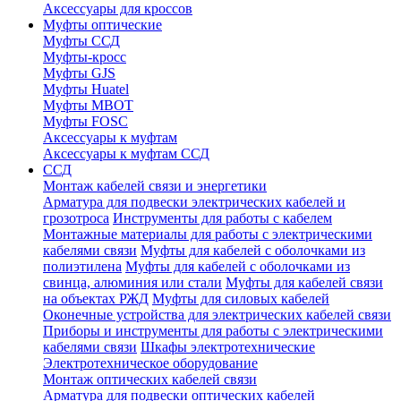
Аксессуары для кроссов
Муфты оптические
Муфты ССД
Муфты-кросс
Муфты GJS
Муфты Huatel
Муфты МВОТ
Муфты FOSC
Аксессуары к муфтам
Аксессуары к муфтам ССД
ССД
Монтаж кабелей связи и энергетики
Арматура для подвески электрических кабелей и
грозотроса
Инструменты для работы с кабелем
Монтажные материалы для работы с электрическими
кабелями связи
Муфты для кабелей с оболочками из
полиэтилена
Муфты для кабелей с оболочками из
свинца, алюминия или стали
Муфты для кабелей связи
на объектах РЖД
Муфты для силовых кабелей
Оконечные устройства для электрических кабелей связи
Приборы и инструменты для работы с электрическими
кабелями связи
Шкафы электротехнические
Электротехническое оборудование
Монтаж оптических кабелей связи
Арматура для подвески оптических кабелей