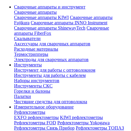
Сварочные аппараты и инструмент
Сварочные аппараты
Сварочные аппараты KIWI
Сварочные аппараты
Fujikura
Сварочные аппараты INNO Instrument
Сварочные аппараты ShinewayTech
Cварочные
аппараты FiberFox
Скалыватели
Аксессуары для сварочных аппаратов
Расходные материалы
Термострипперы
Электроды для сварочных аппаратов
Инструменты
Инструмент для работы с оптоволокном
Инструменты для работы с кабелем
Наборы инструментов
Инструменты СКС
Горелки и балоны
Палатки
Чистящие средства для оптоволокна
Измерительное оборудование
Рефлектометры
EXFO рефлектометры
KIWI рефлектометры
Рефлектометры FOD
Рефлектометры Yokogawa
Рефлектометры Связь Прибор
Рефлектометры ТОПАЗ