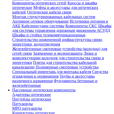
Компоненты оптических сетей
Кроссы и шкафы
оптические
Муфты и аксессуары для оптических
кабелей
Оптические кабели связи
Монтаж структурированных кабельных систем
Активное сетевое оборудование
Источники питания и
АКБ
Кабеленесущие системы
Компоненты СКС
Шкафы
для системы управления дорожным движением АСУДД
Шкафы и стойки телекоммуникационные
Строительство инженерной инфраструктуры связи,
энергетики, водоотведения
Железобетонные смотровые устройства (колодцы) для
сетей связи
Заземление и молниезащита
Люки и
комплектующие колодцев для строительства связи и
энергетики
Плиты для строительства кабельной
канализации
Полимерные смотровые устройства
Специальный инвентарь для монтажа кабеля
Средства
ограждения и оповещения
Трубы и аксессуары
различного назначения
Фундаменты бетонные и
железобетонные
Пассивные оптические компоненты
Адаптеры оптические
Пигтейлы оптические
Патч-корды
MPO патч-корды
Коннекторы оптические