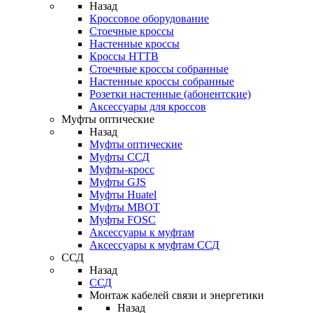
Назад
Кроссовое оборудование
Стоечные кроссы
Настенные кроссы
Кроссы HTTB
Стоечные кроссы собранные
Настенные кроссы собранные
Розетки настенные (абонентские)
Аксессуары для кроссов
Муфты оптические
Назад
Муфты оптические
Муфты ССД
Муфты-кросс
Муфты GJS
Муфты Huatel
Муфты МВОТ
Муфты FOSC
Аксессуары к муфтам
Аксессуары к муфтам ССД
ССД
Назад
ССД
Монтаж кабелей связи и энергетики
Назад