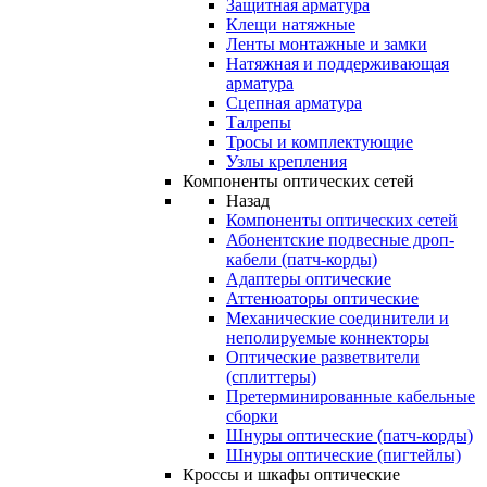
Защитная арматура
Клещи натяжные
Ленты монтажные и замки
Натяжная и поддерживающая
арматура
Сцепная арматура
Талрепы
Тросы и комплектующие
Узлы крепления
Компоненты оптических сетей
Назад
Компоненты оптических сетей
Абонентские подвесные дроп-
кабели (патч-корды)
Адаптеры оптические
Аттенюаторы оптические
Механические соединители и
неполируемые коннекторы
Оптические разветвители
(сплиттеры)
Претерминированные кабельные
сборки
Шнуры оптические (патч-корды)
Шнуры оптические (пигтейлы)
Кроссы и шкафы оптические