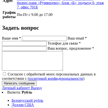
Адрес
бизнес-парк «Румянцево», блок «Б», подъезд 6, этаж
7, офис 701Б
График
Пн-Пт с 9.00 до 17.00
работы
Задать вопрос
Ваше имя
*
Ваш email
*
Телефон для связи
*
Ваш вопрос, предложение
*
Согласен с обработкой моих персональных данных в
соответствии с (
политикой конфиденциальности
)
Написать сообщение
Личный кабинет
Выход
Валюта:
Рубль
Белорусский рубль
Доллар США