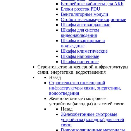
Батарейные кабинеты для АКБ
Блоки розеток PDU
Вентиляторные модули
Стойки телекоммуникационные
Шкафы антивандальные
Шкафы для систем
видеонаблюдения
Шкафы квартирные и
подъездные
Шкафы климатические
Шкафы напольные
Шкафы настенные
Строительство инженерной инфраструктуры
связи, энергетики, водоотведения
Назад
Строительство инженерной
инфраструктуры связи, энергетики,
водоотведения
Железобетонные смотровые
устройства (колодцы) для сетей связи
Назад
Железобетонные смотровые
устройства (колодцы) для сетей
связи
Гидроизоляционные материалы