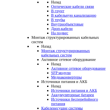
Назад
Оптические кабели связи
В грунт
В кабельную канализацию
В трубы
Внутриобъектовые
Дроп-кабели
На подвес
Монтаж структурированных кабельных
систем
Назад
Монтаж структурированных
кабельных систем
Активное сетевое оборудование
Назад
Активное сетевое оборудование
SFP модули
Медиаконвертеры
Источники питания и АКБ
Назад
Источники питания и АКБ
Аккумуляторные батареи
Источники бесперебойного
питания
Кабеленесущие системы