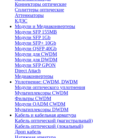
Коннекторы оптические
Сплиттеры оптические
Аттенюаторы
КДЗС
Модули и Медиаконвертеры
Модули SFP 155MB
Модули SFP 1Gb
Модули SFP+ 10Gb
Модули QSFP 40Gb
Модули для CWDM
Модули для DWDM
Модули SFP GPON
Direct Attach
Медиаконвертеры
Уплотнение: CWDM, DWDM
Модули оптического уплотнения
Мультиплексоры CWDM
Фильтры CWDM
Модули OADM CWDM
Мультиплексоры DWDM
Кабель и кабельная арматура
Кабель оптический (магистральный)
Кабель оптический (локальный)
Дроп кабель
Натяжная арматура