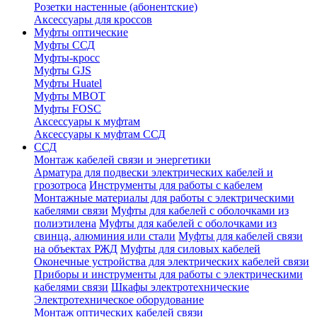
Розетки настенные (абонентские)
Аксессуары для кроссов
Муфты оптические
Муфты ССД
Муфты-кросс
Муфты GJS
Муфты Huatel
Муфты МВОТ
Муфты FOSC
Аксессуары к муфтам
Аксессуары к муфтам ССД
ССД
Монтаж кабелей связи и энергетики
Арматура для подвески электрических кабелей и
грозотроса
Инструменты для работы с кабелем
Монтажные материалы для работы с электрическими
кабелями связи
Муфты для кабелей с оболочками из
полиэтилена
Муфты для кабелей с оболочками из
свинца, алюминия или стали
Муфты для кабелей связи
на объектах РЖД
Муфты для силовых кабелей
Оконечные устройства для электрических кабелей связи
Приборы и инструменты для работы с электрическими
кабелями связи
Шкафы электротехнические
Электротехническое оборудование
Монтаж оптических кабелей связи