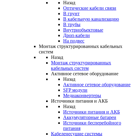
Назад
Оптические кабели связи
В грунт
В кабельную канализацию
В трубы
Внутриобъектовые
Дроп-кабели
На подвес
Монтаж структурированных кабельных
систем
Назад
Монтаж структурированных
кабельных систем
Активное сетевое оборудование
Назад
Активное сетевое оборудование
SFP модули
Медиаконвертеры
Источники питания и АКБ
Назад
Источники питания и АКБ
Аккумуляторные батареи
Источники бесперебойного
питания
Кабеленесущие системы