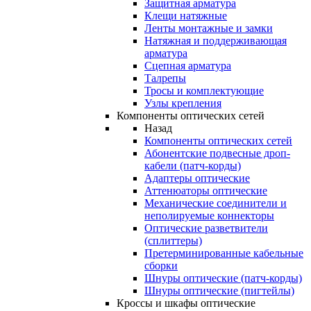
Защитная арматура
Клещи натяжные
Ленты монтажные и замки
Натяжная и поддерживающая
арматура
Сцепная арматура
Талрепы
Тросы и комплектующие
Узлы крепления
Компоненты оптических сетей
Назад
Компоненты оптических сетей
Абонентские подвесные дроп-
кабели (патч-корды)
Адаптеры оптические
Аттенюаторы оптические
Механические соединители и
неполируемые коннекторы
Оптические разветвители
(сплиттеры)
Претерминированные кабельные
сборки
Шнуры оптические (патч-корды)
Шнуры оптические (пигтейлы)
Кроссы и шкафы оптические