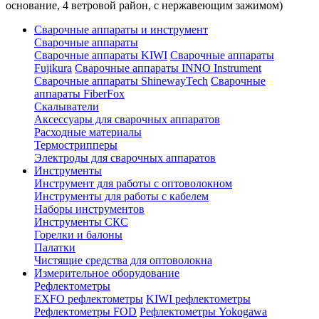
основание, 4 ветровой район, с нержавеющим зажимом)
Сварочные аппараты и инструмент
Сварочные аппараты
Сварочные аппараты KIWI
Сварочные аппараты
Fujikura
Сварочные аппараты INNO Instrument
Сварочные аппараты ShinewayTech
Cварочные
аппараты FiberFox
Скалыватели
Аксессуары для сварочных аппаратов
Расходные материалы
Термострипперы
Электроды для сварочных аппаратов
Инструменты
Инструмент для работы с оптоволокном
Инструменты для работы с кабелем
Наборы инструментов
Инструменты СКС
Горелки и балоны
Палатки
Чистящие средства для оптоволокна
Измерительное оборудование
Рефлектометры
EXFO рефлектометры
KIWI рефлектометры
Рефлектометры FOD
Рефлектометры Yokogawa