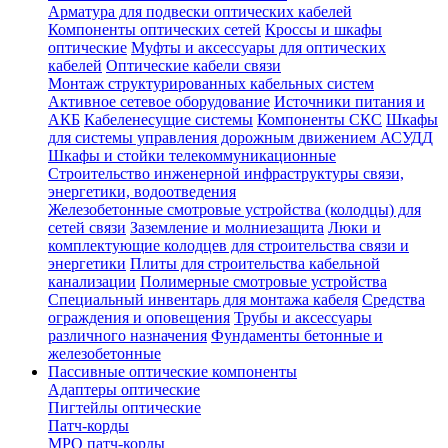
Арматура для подвески оптических кабелей
Компоненты оптических сетей
Кроссы и шкафы
оптические
Муфты и аксессуары для оптических
кабелей
Оптические кабели связи
Монтаж структурированных кабельных систем
Активное сетевое оборудование
Источники питания и
АКБ
Кабеленесущие системы
Компоненты СКС
Шкафы
для системы управления дорожным движением АСУДД
Шкафы и стойки телекоммуникационные
Строительство инженерной инфраструктуры связи,
энергетики, водоотведения
Железобетонные смотровые устройства (колодцы) для
сетей связи
Заземление и молниезащита
Люки и
комплектующие колодцев для строительства связи и
энергетики
Плиты для строительства кабельной
канализации
Полимерные смотровые устройства
Специальный инвентарь для монтажа кабеля
Средства
ограждения и оповещения
Трубы и аксессуары
различного назначения
Фундаменты бетонные и
железобетонные
Пассивные оптические компоненты
Адаптеры оптические
Пигтейлы оптические
Патч-корды
MPO патч-корды