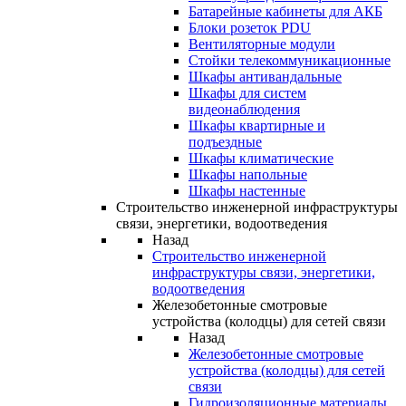
Батарейные кабинеты для АКБ
Блоки розеток PDU
Вентиляторные модули
Стойки телекоммуникационные
Шкафы антивандальные
Шкафы для систем
видеонаблюдения
Шкафы квартирные и
подъездные
Шкафы климатические
Шкафы напольные
Шкафы настенные
Строительство инженерной инфраструктуры
связи, энергетики, водоотведения
Назад
Строительство инженерной
инфраструктуры связи, энергетики,
водоотведения
Железобетонные смотровые
устройства (колодцы) для сетей связи
Назад
Железобетонные смотровые
устройства (колодцы) для сетей
связи
Гидроизоляционные материалы