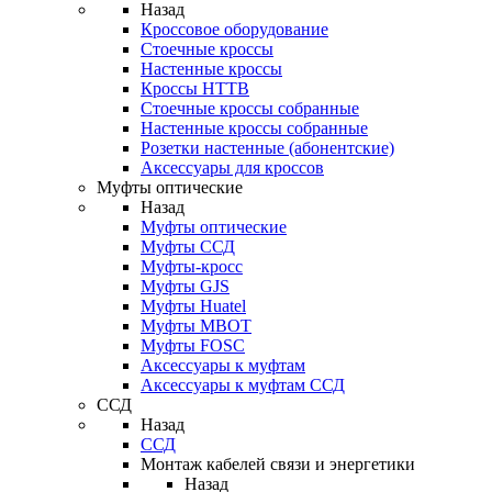
Назад
Кроссовое оборудование
Стоечные кроссы
Настенные кроссы
Кроссы HTTB
Стоечные кроссы собранные
Настенные кроссы собранные
Розетки настенные (абонентские)
Аксессуары для кроссов
Муфты оптические
Назад
Муфты оптические
Муфты ССД
Муфты-кросс
Муфты GJS
Муфты Huatel
Муфты МВОТ
Муфты FOSC
Аксессуары к муфтам
Аксессуары к муфтам ССД
ССД
Назад
ССД
Монтаж кабелей связи и энергетики
Назад