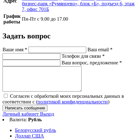
Адрес
бизнес-парк «Румянцево», блок «Б», подъезд 6, этаж
7, офис 701Б
График
Пн-Пт с 9.00 до 17.00
работы
Задать вопрос
Ваше имя
*
Ваш email
*
Телефон для связи
*
Ваш вопрос, предложение
*
Согласен с обработкой моих персональных данных в
соответствии с (
политикой конфиденциальности
)
Написать сообщение
Личный кабинет
Выход
Валюта:
Рубль
Белорусский рубль
Доллар США