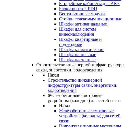
Батарейные кабинеты для АКБ
Блоки розеток PDU
Вентиляторные модули
Стойки телекоммуникационные
Шкафы антивандальные
Шкафы для систем
видеонаблюдения
Шкафы квартирные и
подъездные
Шкафы климатические
Шкафы напольные
Шкафы настенные
Строительство инженерной инфраструктуры
связи, энергетики, водоотведения
Назад
Строительство инженерной
инфраструктуры связи, энергетики,
водоотведения
Железобетонные смотровые
устройства (колодцы) для сетей связи
Назад
Железобетонные смотровые
устройства (колодцы) для сетей
связи
Гидроизоляционные материалы