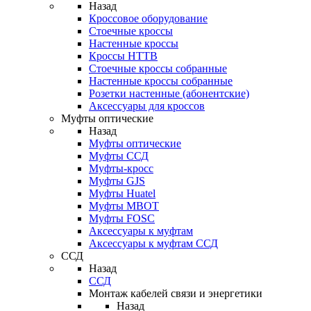
Назад
Кроссовое оборудование
Стоечные кроссы
Настенные кроссы
Кроссы HTTB
Стоечные кроссы собранные
Настенные кроссы собранные
Розетки настенные (абонентские)
Аксессуары для кроссов
Муфты оптические
Назад
Муфты оптические
Муфты ССД
Муфты-кросс
Муфты GJS
Муфты Huatel
Муфты МВОТ
Муфты FOSC
Аксессуары к муфтам
Аксессуары к муфтам ССД
ССД
Назад
ССД
Монтаж кабелей связи и энергетики
Назад