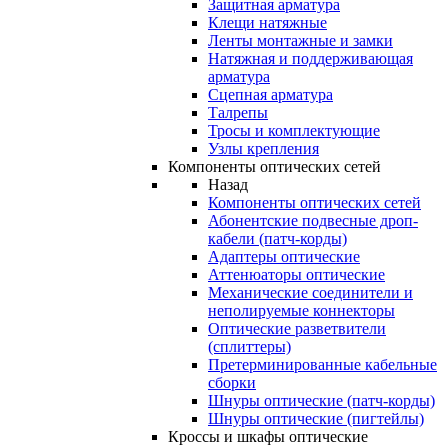
Защитная арматура
Клещи натяжные
Ленты монтажные и замки
Натяжная и поддерживающая
арматура
Сцепная арматура
Талрепы
Тросы и комплектующие
Узлы крепления
Компоненты оптических сетей
Назад
Компоненты оптических сетей
Абонентские подвесные дроп-
кабели (патч-корды)
Адаптеры оптические
Аттенюаторы оптические
Механические соединители и
неполируемые коннекторы
Оптические разветвители
(сплиттеры)
Претерминированные кабельные
сборки
Шнуры оптические (патч-корды)
Шнуры оптические (пигтейлы)
Кроссы и шкафы оптические