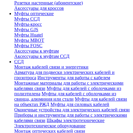
Розетки настенные (абонентские)
Аксессуары для кроссов
Муфты оптические
Муфты ССД
Муфты-кросс
Муфты GJS
Муфты Huatel
Муфты МВОТ
Муфты FOSC
Аксессуары к муфтам
Аксессуары к муфтам ССД
ССД
Монтаж кабелей связи и энергетики
Арматура для подвески электрических кабелей и
грозотроса
Инструменты для работы с кабелем
Монтажные материалы для работы с электрическими
кабелями связи
Муфты для кабелей с оболочками из
полиэтилена
Муфты для кабелей с оболочками из
свинца, алюминия или стали
Муфты для кабелей связи
на объектах РЖД
Муфты для силовых кабелей
Оконечные устройства для электрических кабелей связи
Приборы и инструменты для работы с электрическими
кабелями связи
Шкафы электротехнические
Электротехническое оборудование
Монтаж оптических кабелей связи