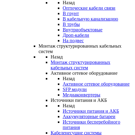
Назад
Оптические кабели связи
В грунт
В кабельную канализацию
В трубы
Внутриобъектовые
Дроп-кабели
На подвес
Монтаж структурированных кабельных
систем
Назад
Монтаж структурированных
кабельных систем
Активное сетевое оборудование
Назад
Активное сетевое оборудование
SFP модули
Медиаконвертеры
Источники питания и АКБ
Назад
Источники питания и АКБ
Аккумуляторные батареи
Источники бесперебойного
питания
Кабеленесущие системы