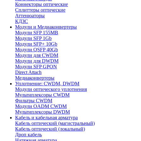
Коннекторы оптические
Сплиттеры оптические
Аттенюаторы
КДЗС
Модули и Медиаконвертеры
Модули SFP 155MB
Модули SFP 1Gb
Модули SFP+ 10Gb
Модули QSFP 40Gb
Модули для CWDM
Модули для DWDM
Модули SFP GPON
Direct Attach
Медиаконвертеры
Уплотнение: CWDM, DWDM
Модули оптического уплотнения
Мультиплексоры CWDM
Фильтры CWDM
Модули OADM CWDM
Мультиплексоры DWDM
Кабель и кабельная арматура
Кабель оптический (магистральный)
Кабель оптический (локальный)
Дроп кабель
Натяжная арматура