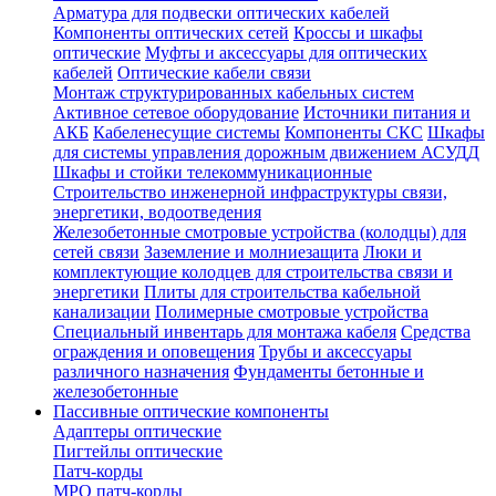
Арматура для подвески оптических кабелей
Компоненты оптических сетей
Кроссы и шкафы
оптические
Муфты и аксессуары для оптических
кабелей
Оптические кабели связи
Монтаж структурированных кабельных систем
Активное сетевое оборудование
Источники питания и
АКБ
Кабеленесущие системы
Компоненты СКС
Шкафы
для системы управления дорожным движением АСУДД
Шкафы и стойки телекоммуникационные
Строительство инженерной инфраструктуры связи,
энергетики, водоотведения
Железобетонные смотровые устройства (колодцы) для
сетей связи
Заземление и молниезащита
Люки и
комплектующие колодцев для строительства связи и
энергетики
Плиты для строительства кабельной
канализации
Полимерные смотровые устройства
Специальный инвентарь для монтажа кабеля
Средства
ограждения и оповещения
Трубы и аксессуары
различного назначения
Фундаменты бетонные и
железобетонные
Пассивные оптические компоненты
Адаптеры оптические
Пигтейлы оптические
Патч-корды
MPO патч-корды