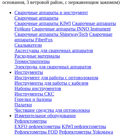
основания, 3 ветровой район, с нержавеющим зажимом)
Сварочные аппараты и инструмент
Сварочные аппараты
Сварочные аппараты KIWI
Сварочные аппараты
Fujikura
Сварочные аппараты INNO Instrument
Сварочные аппараты ShinewayTech
Cварочные
аппараты FiberFox
Скалыватели
Аксессуары для сварочных аппаратов
Расходные материалы
Термострипперы
Электроды для сварочных аппаратов
Инструменты
Инструмент для работы с оптоволокном
Инструменты для работы с кабелем
Наборы инструментов
Инструменты СКС
Горелки и балоны
Палатки
Чистящие средства для оптоволокна
Измерительное оборудование
Рефлектометры
EXFO рефлектометры
KIWI рефлектометры
Рефлектометры FOD
Рефлектометры Yokogawa