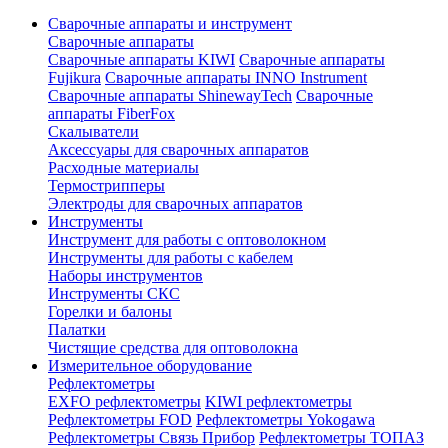
Сварочные аппараты и инструмент
Сварочные аппараты
Сварочные аппараты KIWI
Сварочные аппараты
Fujikura
Сварочные аппараты INNO Instrument
Сварочные аппараты ShinewayTech
Cварочные
аппараты FiberFox
Скалыватели
Аксессуары для сварочных аппаратов
Расходные материалы
Термострипперы
Электроды для сварочных аппаратов
Инструменты
Инструмент для работы с оптоволокном
Инструменты для работы с кабелем
Наборы инструментов
Инструменты СКС
Горелки и балоны
Палатки
Чистящие средства для оптоволокна
Измерительное оборудование
Рефлектометры
EXFO рефлектометры
KIWI рефлектометры
Рефлектометры FOD
Рефлектометры Yokogawa
Рефлектометры Связь Прибор
Рефлектометры ТОПАЗ