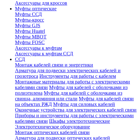
Аксессуары для кроссов
Муфты оптические
Муфты ССД
Муфты-кросс
Муфты GJS
Муфты Huatel
Муфты МВОТ
Муфты FOSC
Аксессуары к муфтам
Аксессуары к муфтам ССД
ССД
Монтаж кабелей связи и энергетики
Арматура для подвески электрических кабелей и
грозотроса
Инструменты для работы с кабелем
Монтажные материалы для работы с электрическими
кабелями связи
Муфты для кабелей с оболочками из
полиэтилена
Муфты для кабелей с оболочками из
свинца, алюминия или стали
Муфты для кабелей связи
на объектах РЖД
Муфты для силовых кабелей
Оконечные устройства для электрических кабелей связи
Приборы и инструменты для работы с электрическими
кабелями связи
Шкафы электротехнические
Электротехническое оборудование
Монтаж оптических кабелей связи
Арматура для подвески оптических кабелей