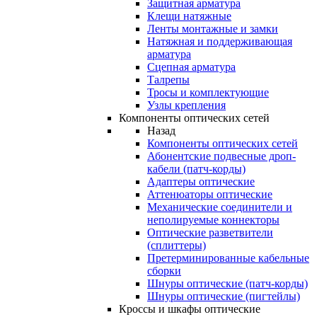
Защитная арматура
Клещи натяжные
Ленты монтажные и замки
Натяжная и поддерживающая
арматура
Сцепная арматура
Талрепы
Тросы и комплектующие
Узлы крепления
Компоненты оптических сетей
Назад
Компоненты оптических сетей
Абонентские подвесные дроп-
кабели (патч-корды)
Адаптеры оптические
Аттенюаторы оптические
Механические соединители и
неполируемые коннекторы
Оптические разветвители
(сплиттеры)
Претерминированные кабельные
сборки
Шнуры оптические (патч-корды)
Шнуры оптические (пигтейлы)
Кроссы и шкафы оптические