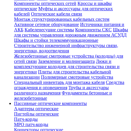
Компоненты оптических сетей
Кроссы и шкафы
оптические
Муфты и аксессуары для оптических
кабелей
Оптические кабели связи
Монтаж структурированных кабельных систем
Активное сетевое оборудование
Источники питания и
АКБ
Кабеленесущие системы
Компоненты СКС
Шкафы
для системы управления дорожным движением АСУДД
Шкафы и стойки телекоммуникационные
Строительство инженерной инфраструктуры связи,
энергетики, водоотведения
Железобетонные смотровые устройства (колодцы) для
сетей связи
Заземление и молниезащита
Люки и
комплектующие колодцев для строительства связи и
энергетики
Плиты для строительства кабельной
канализации
Полимерные смотровые устройства
Специальный инвентарь для монтажа кабеля
Средства
ограждения и оповещения
Трубы и аксессуары
различного назначения
Фундаменты бетонные и
железобетонные
Пассивные оптические компоненты
Адаптеры оптические
Пигтейлы оптические
Патч-корды
MPO патч-корды
Коннекторы оптические