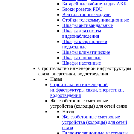
Батарейные кабинеты для АКБ
Блоки розеток PDU
Вентиляторные модули
Стойки телекоммуникационные
Шкафы антивандальные
Шкафы для систем
видеонаблюдения
Шкафы квартирные и
подъездные
Шкафы климатические
Шкафы напольные
Шкафы настенные
Строительство инженерной инфраструктуры
связи, энергетики, водоотведения
Назад
Строительство инженерной
инфраструктуры связи, энергетики,
водоотведения
Железобетонные смотровые
устройства (колодцы) для сетей связи
Назад
Железобетонные смотровые
устройства (колодцы) для сетей
связи
Гидроизоляционные материалы