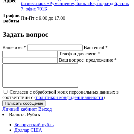
Адрес
бизнес-парк «Румянцево», блок «Б», подъезд 6, этаж
7, офис 701Б
График
Пн-Пт с 9.00 до 17.00
работы
Задать вопрос
Ваше имя
*
Ваш email
*
Телефон для связи
*
Ваш вопрос, предложение
*
Согласен с обработкой моих персональных данных в
соответствии с (
политикой конфиденциальности
)
Написать сообщение
Личный кабинет
Выход
Валюта:
Рубль
Белорусский рубль
Доллар США