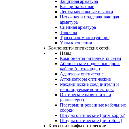
Защитная арматура
Клещи натяжные
Ленты монтажные и замки
Натяжная и поддерживающая
арматура
Сцепная арматура
Талрепы
Тросы и комплектующие
Узлы крепления
Компоненты оптических сетей
Назад
Компоненты оптических сетей
Абонентские подвесные дроп-
кабели (патч-корды)
Адаптеры оптические
Аттенюаторы оптические
Механические соединители и
неполируемые коннекторы
Оптические разветвители
(сплиттеры)
Претерминированные кабельные
сборки
Шнуры оптические (патч-корды)
Шнуры оптические (пигтейлы)
Кроссы и шкафы оптические