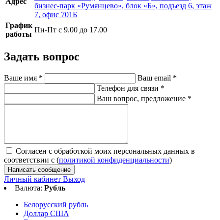
Адрес
бизнес-парк «Румянцево», блок «Б», подъезд 6, этаж
7, офис 701Б
График
Пн-Пт с 9.00 до 17.00
работы
Задать вопрос
Ваше имя
*
Ваш email
*
Телефон для связи
*
Ваш вопрос, предложение
*
Согласен с обработкой моих персональных данных в
соответствии с (
политикой конфиденциальности
)
Написать сообщение
Личный кабинет
Выход
Валюта:
Рубль
Белорусский рубль
Доллар США