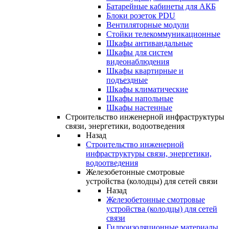
Батарейные кабинеты для АКБ
Блоки розеток PDU
Вентиляторные модули
Стойки телекоммуникационные
Шкафы антивандальные
Шкафы для систем
видеонаблюдения
Шкафы квартирные и
подъездные
Шкафы климатические
Шкафы напольные
Шкафы настенные
Строительство инженерной инфраструктуры
связи, энергетики, водоотведения
Назад
Строительство инженерной
инфраструктуры связи, энергетики,
водоотведения
Железобетонные смотровые
устройства (колодцы) для сетей связи
Назад
Железобетонные смотровые
устройства (колодцы) для сетей
связи
Гидроизоляционные материалы