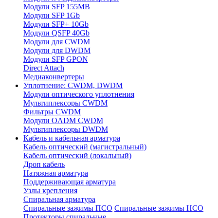
Модули SFP 155MB
Модули SFP 1Gb
Модули SFP+ 10Gb
Модули QSFP 40Gb
Модули для CWDM
Модули для DWDM
Модули SFP GPON
Direct Attach
Медиаконвертеры
Уплотнение: CWDM, DWDM
Модули оптического уплотнения
Мультиплексоры CWDM
Фильтры CWDM
Модули OADM CWDM
Мультиплексоры DWDM
Кабель и кабельная арматура
Кабель оптический (магистральный)
Кабель оптический (локальный)
Дроп кабель
Натяжная арматура
Поддерживающая арматура
Узлы крепления
Спиральная арматура
Спиральные зажимы ПСО
Спиральные зажимы НСО
Протекторы спиральные