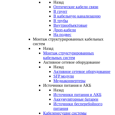
Назад
Оптические кабели связи
В грунт
В кабельную канализацию
В трубы
Внутриобъектовые
Дроп-кабели
На подвес
Монтаж структурированных кабельных
систем
Назад
Монтаж структурированных
кабельных систем
Активное сетевое оборудование
Назад
Активное сетевое оборудование
SFP модули
Медиаконвертеры
Источники питания и АКБ
Назад
Источники питания и АКБ
Аккумуляторные батареи
Источники бесперебойного
питания
Кабеленесущие системы