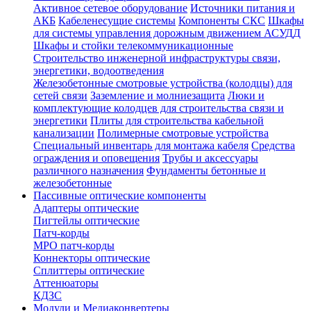
Активное сетевое оборудование
Источники питания и
АКБ
Кабеленесущие системы
Компоненты СКС
Шкафы
для системы управления дорожным движением АСУДД
Шкафы и стойки телекоммуникационные
Строительство инженерной инфраструктуры связи,
энергетики, водоотведения
Железобетонные смотровые устройства (колодцы) для
сетей связи
Заземление и молниезащита
Люки и
комплектующие колодцев для строительства связи и
энергетики
Плиты для строительства кабельной
канализации
Полимерные смотровые устройства
Специальный инвентарь для монтажа кабеля
Средства
ограждения и оповещения
Трубы и аксессуары
различного назначения
Фундаменты бетонные и
железобетонные
Пассивные оптические компоненты
Адаптеры оптические
Пигтейлы оптические
Патч-корды
MPO патч-корды
Коннекторы оптические
Сплиттеры оптические
Аттенюаторы
КДЗС
Модули и Медиаконвертеры