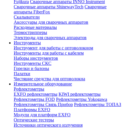
Fujikura
Сварочные аппараты INNO Instrument
Сварочные аппараты ShinewayTech
Cварочные
аппараты FiberFox
Скалыватели
Аксессуары для сварочных аппаратов
Расходные материалы
Термострипперы
Электроды для сварочных аппаратов
Инструменты
Инструмент для работы с оптоволокном
Инструменты для работы с кабелем
Наборы инструментов
Инструменты СКС
Горелки и балоны
Палатки
Чистящие средства для оптоволокна
Измерительное оборудование
Рефлектометры
EXFO рефлектометры
KIWI рефлектометры
Рефлектометры FOD
Рефлектометры Yokogawa
Рефлектометры Связь Прибор
Рефлектометры ТОПАЗ
Платформы EXFO
Модули для платформ EXFO
Оптические тестеры
Источники оптического излучения