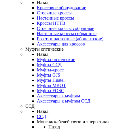
Назад
Кроссовое оборудование
Стоечные кроссы
Настенные кроссы
Кроссы HTTB
Стоечные кроссы собранные
Настенные кроссы собранные
Розетки настенные (абонентские)
Аксессуары для кроссов
Муфты оптические
Назад
Муфты оптические
Муфты ССД
Муфты-кросс
Муфты GJS
Муфты Huatel
Муфты МВОТ
Муфты FOSC
Аксессуары к муфтам
Аксессуары к муфтам ССД
ССД
Назад
ССД
Монтаж кабелей связи и энергетики
Назад