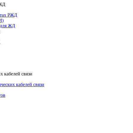
РЖД
ктах РЖД
И)
 для ЖД
е
Д
х кабелей связи
ческих кабелей связи
тов