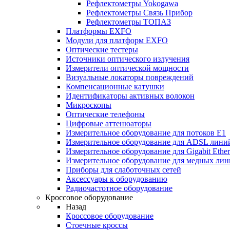
Рефлектометры Yokogawa
Рефлектометры Связь Прибор
Рефлектометры ТОПАЗ
Платформы EXFO
Модули для платформ EXFO
Оптические тестеры
Источники оптического излучения
Измерители оптической мощности
Визуальные локаторы повреждений
Компенсационные катушки
Идентификаторы активных волокон
Микроскопы
Оптические телефоны
Цифровые аттенюаторы
Измерительное оборудование для потоков Е1
Измерительное оборудование для ADSL лини
Измерительное оборудование для Gigabit Ether
Измерительное оборудование для медных ли
Приборы для слаботочных сетей
Аксессуары к оборудованию
Радиочастотное оборудование
Кроссовое оборудование
Назад
Кроссовое оборудование
Стоечные кроссы