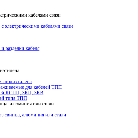
ктрическими кабелями связи
с электрическими кабелями связи
 и разделки кабеля
лиэтилена
из полиэтилена
саживаемые для кабелей ТПП
лей КСПП, ЗКП, ЗКВ
ей типа ТПП
инца, алюминия или стали
из свинца, алюминия или стали