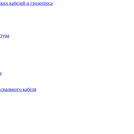
ких кабелей и грозотроса
тура
м
ксиального кабеля