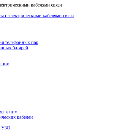
лектрическими кабелями связи
ы с электрическими кабелями связи
ия телефонных пар
орных батарей
зации
ры к ним
ических кабелей
я УЗО