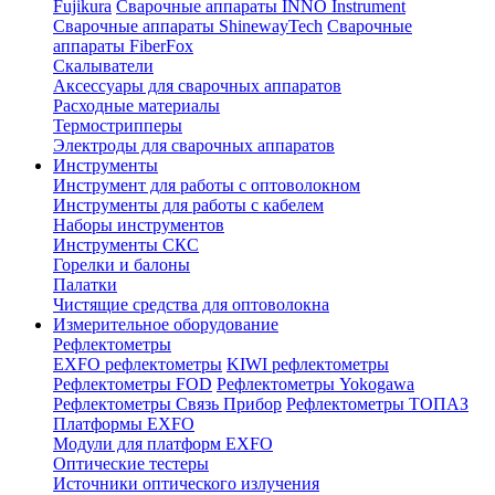
Fujikura
Сварочные аппараты INNO Instrument
Сварочные аппараты ShinewayTech
Cварочные
аппараты FiberFox
Скалыватели
Аксессуары для сварочных аппаратов
Расходные материалы
Термострипперы
Электроды для сварочных аппаратов
Инструменты
Инструмент для работы с оптоволокном
Инструменты для работы с кабелем
Наборы инструментов
Инструменты СКС
Горелки и балоны
Палатки
Чистящие средства для оптоволокна
Измерительное оборудование
Рефлектометры
EXFO рефлектометры
KIWI рефлектометры
Рефлектометры FOD
Рефлектометры Yokogawa
Рефлектометры Связь Прибор
Рефлектометры ТОПАЗ
Платформы EXFO
Модули для платформ EXFO
Оптические тестеры
Источники оптического излучения