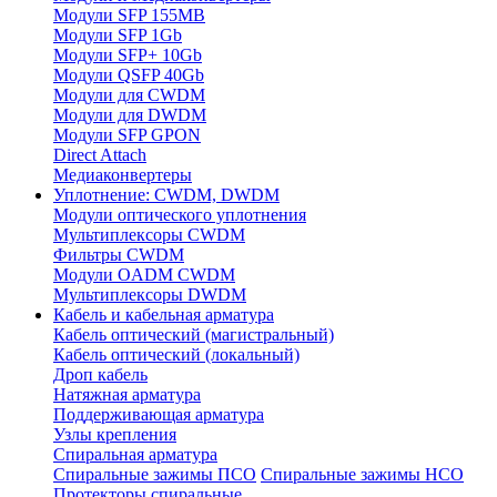
Модули SFP 155MB
Модули SFP 1Gb
Модули SFP+ 10Gb
Модули QSFP 40Gb
Модули для CWDM
Модули для DWDM
Модули SFP GPON
Direct Attach
Медиаконвертеры
Уплотнение: CWDM, DWDM
Модули оптического уплотнения
Мультиплексоры CWDM
Фильтры CWDM
Модули OADM CWDM
Мультиплексоры DWDM
Кабель и кабельная арматура
Кабель оптический (магистральный)
Кабель оптический (локальный)
Дроп кабель
Натяжная арматура
Поддерживающая арматура
Узлы крепления
Спиральная арматура
Спиральные зажимы ПСО
Спиральные зажимы НСО
Протекторы спиральные