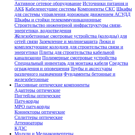
Активное сетевое оборудование
Источники питания и
АКБ
Кабеленесущие системы
Компоненты СКС
Шкафы
для системы управления дорожным движением АСУДД
Шкафы и стойки телекоммуникационные
Строительство инженерной инфраструктуры связи,
энергетики, водоотведения
Железобетонные смотровые устройства (колодцы) для
сетей связи
Заземление и молниезащита
Люки и
комплектующие колодцев для строительства связи и
энергетики
Плиты для строительства кабельной
канализации
Полимерные смотровые устройства
Специальный инвентарь для монтажа кабеля
Средства
ограждения и оповещения
Трубы и аксессуары
различного назначения
Фундаменты бетонные и
железобетонные
Пассивные оптические компоненты
Адаптеры оптические
Пигтейлы оптические
Патч-корды
MPO патч-корды
Коннекторы оптические
Сплиттеры оптические
Аттенюаторы
КДЗС
Модули и Медиаконвертеры