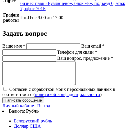
Адрес
бизнес-парк «Румянцево», блок «Б», подъезд 6, этаж
7, офис 701Б
График
Пн-Пт с 9.00 до 17.00
работы
Задать вопрос
Ваше имя
*
Ваш email
*
Телефон для связи
*
Ваш вопрос, предложение
*
Согласен с обработкой моих персональных данных в
соответствии с (
политикой конфиденциальности
)
Написать сообщение
Личный кабинет
Выход
Валюта:
Рубль
Белорусский рубль
Доллар США