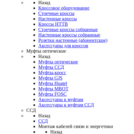
Назад
Кроссовое оборудование
Стоечные кроссы
Настенные кроссы
Кроссы HTTB
Стоечные кроссы собранные
Настенные кроссы собранные
Розетки настенные (абонентские)
Аксессуары для кроссов
Муфты оптические
Назад
Муфты оптические
Муфты ССД
Муфты-кросс
Муфты GJS
Муфты Huatel
Муфты МВОТ
Муфты FOSC
Аксессуары к муфтам
Аксессуары к муфтам ССД
ССД
Назад
ССД
Монтаж кабелей связи и энергетики
Назад