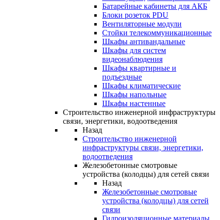
Батарейные кабинеты для АКБ
Блоки розеток PDU
Вентиляторные модули
Стойки телекоммуникационные
Шкафы антивандальные
Шкафы для систем
видеонаблюдения
Шкафы квартирные и
подъездные
Шкафы климатические
Шкафы напольные
Шкафы настенные
Строительство инженерной инфраструктуры
связи, энергетики, водоотведения
Назад
Строительство инженерной
инфраструктуры связи, энергетики,
водоотведения
Железобетонные смотровые
устройства (колодцы) для сетей связи
Назад
Железобетонные смотровые
устройства (колодцы) для сетей
связи
Гидроизоляционные материалы