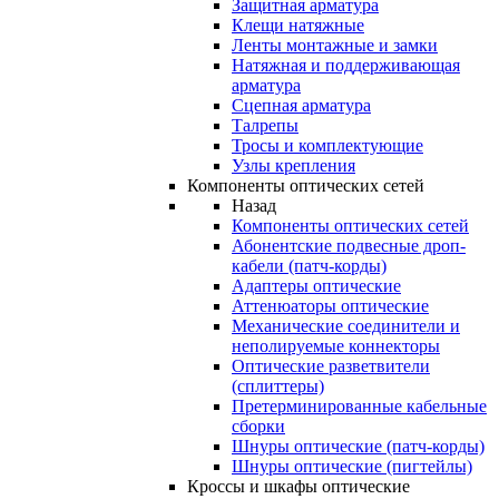
Защитная арматура
Клещи натяжные
Ленты монтажные и замки
Натяжная и поддерживающая
арматура
Сцепная арматура
Талрепы
Тросы и комплектующие
Узлы крепления
Компоненты оптических сетей
Назад
Компоненты оптических сетей
Абонентские подвесные дроп-
кабели (патч-корды)
Адаптеры оптические
Аттенюаторы оптические
Механические соединители и
неполируемые коннекторы
Оптические разветвители
(сплиттеры)
Претерминированные кабельные
сборки
Шнуры оптические (патч-корды)
Шнуры оптические (пигтейлы)
Кроссы и шкафы оптические