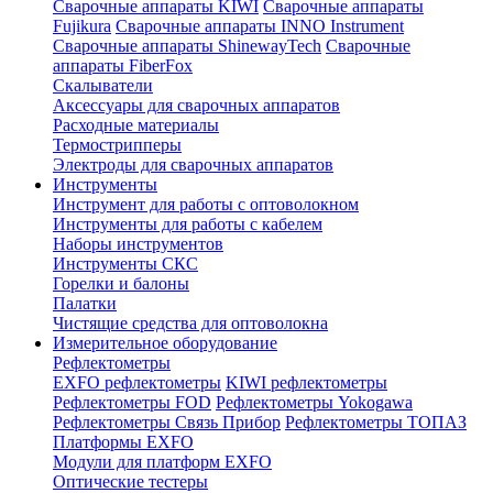
Сварочные аппараты KIWI
Сварочные аппараты
Fujikura
Сварочные аппараты INNO Instrument
Сварочные аппараты ShinewayTech
Cварочные
аппараты FiberFox
Скалыватели
Аксессуары для сварочных аппаратов
Расходные материалы
Термострипперы
Электроды для сварочных аппаратов
Инструменты
Инструмент для работы с оптоволокном
Инструменты для работы с кабелем
Наборы инструментов
Инструменты СКС
Горелки и балоны
Палатки
Чистящие средства для оптоволокна
Измерительное оборудование
Рефлектометры
EXFO рефлектометры
KIWI рефлектометры
Рефлектометры FOD
Рефлектометры Yokogawa
Рефлектометры Связь Прибор
Рефлектометры ТОПАЗ
Платформы EXFO
Модули для платформ EXFO
Оптические тестеры