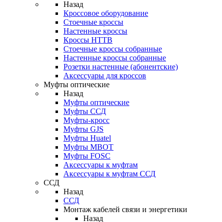
Назад
Кроссовое оборудование
Стоечные кроссы
Настенные кроссы
Кроссы HTTB
Стоечные кроссы собранные
Настенные кроссы собранные
Розетки настенные (абонентские)
Аксессуары для кроссов
Муфты оптические
Назад
Муфты оптические
Муфты ССД
Муфты-кросс
Муфты GJS
Муфты Huatel
Муфты МВОТ
Муфты FOSC
Аксессуары к муфтам
Аксессуары к муфтам ССД
ССД
Назад
ССД
Монтаж кабелей связи и энергетики
Назад