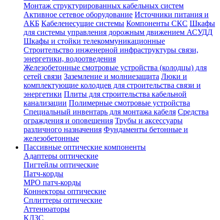
Монтаж структурированных кабельных систем
Активное сетевое оборудование
Источники питания и
АКБ
Кабеленесущие системы
Компоненты СКС
Шкафы
для системы управления дорожным движением АСУДД
Шкафы и стойки телекоммуникационные
Строительство инженерной инфраструктуры связи,
энергетики, водоотведения
Железобетонные смотровые устройства (колодцы) для
сетей связи
Заземление и молниезащита
Люки и
комплектующие колодцев для строительства связи и
энергетики
Плиты для строительства кабельной
канализации
Полимерные смотровые устройства
Специальный инвентарь для монтажа кабеля
Средства
ограждения и оповещения
Трубы и аксессуары
различного назначения
Фундаменты бетонные и
железобетонные
Пассивные оптические компоненты
Адаптеры оптические
Пигтейлы оптические
Патч-корды
MPO патч-корды
Коннекторы оптические
Сплиттеры оптические
Аттенюаторы
КДЗС