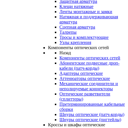
Защитная арматура
Клещи натяжные
Ленты монтажные и замки
Натяжная и поддерживающая
арматура
Сцепная арматура
Талрепы
Тросы и комплектующие
Узлы крепления
Компоненты оптических сетей
Назад
Компоненты оптических сетей
Абонентские подвесные дроп-
кабели (патч-корды)
Адаптеры оптические
Аттенюаторы оптические
Механические соединители и
неполируемые коннекторы
Оптические разветвители
(сплиттеры)
Претерминированные кабельные
сборки
Шнуры оптические (патч-корды)
Шнуры оптические (пигтейлы)
Кроссы и шкафы оптические