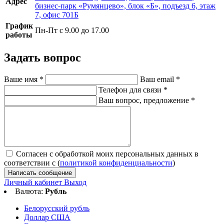
Адрес
бизнес-парк «Румянцево», блок «Б», подъезд 6, этаж
7, офис 701Б
График
Пн-Пт с 9.00 до 17.00
работы
Задать вопрос
Ваше имя
*
Ваш email
*
Телефон для связи
*
Ваш вопрос, предложение
*
Согласен с обработкой моих персональных данных в
соответствии с (
политикой конфиденциальности
)
Написать сообщение
Личный кабинет
Выход
Валюта:
Рубль
Белорусский рубль
Доллар США