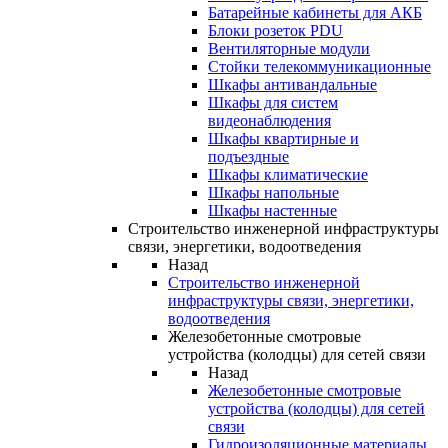
Батарейные кабинеты для АКБ
Блоки розеток PDU
Вентиляторные модули
Стойки телекоммуникационные
Шкафы антивандальные
Шкафы для систем
видеонаблюдения
Шкафы квартирные и
подъездные
Шкафы климатические
Шкафы напольные
Шкафы настенные
Строительство инженерной инфраструктуры
связи, энергетики, водоотведения
Назад
Строительство инженерной
инфраструктуры связи, энергетики,
водоотведения
Железобетонные смотровые
устройства (колодцы) для сетей связи
Назад
Железобетонные смотровые
устройства (колодцы) для сетей
связи
Гидроизоляционные материалы