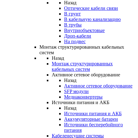
Назад
Оптические кабели связи
В грунт
В кабельную канализацию
В трубы
Внутриобъектовые
Дроп-кабели
На подвес
Монтаж структурированных кабельных
систем
Назад
Монтаж структурированных
кабельных систем
Активное сетевое оборудование
Назад
Активное сетевое оборудование
SFP модули
Медиаконвертеры
Источники питания и АКБ
Назад
Источники питания и АКБ
Аккумуляторные батареи
Источники бесперебойного
питания
Кабеленесущие системы