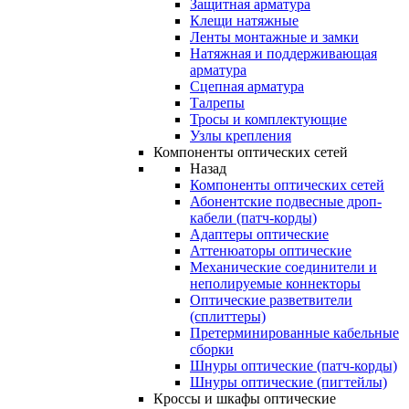
Защитная арматура
Клещи натяжные
Ленты монтажные и замки
Натяжная и поддерживающая
арматура
Сцепная арматура
Талрепы
Тросы и комплектующие
Узлы крепления
Компоненты оптических сетей
Назад
Компоненты оптических сетей
Абонентские подвесные дроп-
кабели (патч-корды)
Адаптеры оптические
Аттенюаторы оптические
Механические соединители и
неполируемые коннекторы
Оптические разветвители
(сплиттеры)
Претерминированные кабельные
сборки
Шнуры оптические (патч-корды)
Шнуры оптические (пигтейлы)
Кроссы и шкафы оптические