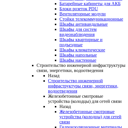
Батарейные кабинеты для АКБ
Блоки розеток PDU
Вентиляторные модули
Стойки телекоммуникационные
Шкафы антивандальные
Шкафы для систем
видеонаблюдения
Шкафы квартирные и
подъездные
Шкафы климатические
Шкафы напольные
Шкафы настенные
Строительство инженерной инфраструктуры
связи, энергетики, водоотведения
Назад
Строительство инженерной
инфраструктуры связи, энергетики,
водоотведения
Железобетонные смотровые
устройства (колодцы) для сетей связи
Назад
Железобетонные смотровые
устройства (колодцы) для сетей
связи
Гидроизоляционные материалы