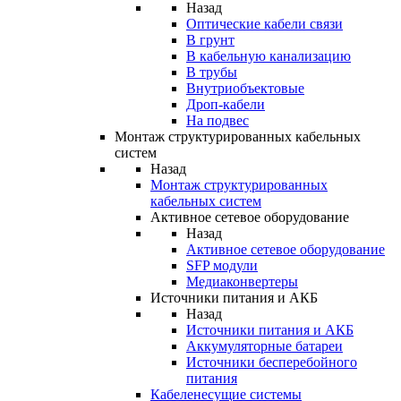
Назад
Оптические кабели связи
В грунт
В кабельную канализацию
В трубы
Внутриобъектовые
Дроп-кабели
На подвес
Монтаж структурированных кабельных
систем
Назад
Монтаж структурированных
кабельных систем
Активное сетевое оборудование
Назад
Активное сетевое оборудование
SFP модули
Медиаконвертеры
Источники питания и АКБ
Назад
Источники питания и АКБ
Аккумуляторные батареи
Источники бесперебойного
питания
Кабеленесущие системы