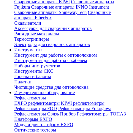
Сварочные аппараты KIWI
Сварочные аппараты
Fujikura
Сварочные аппараты INNO Instrument
Сварочные аппараты ShinewayTech
Cварочные
аппараты FiberFox
Скалыватели
Аксессуары для сварочных аппаратов
Расходные материалы
Термострипперы
Электроды для сварочных аппаратов
Инструменты
Инструмент для работы с оптоволокном
Инструменты для работы с кабелем
Наборы инструментов
Инструменты СКС
Горелки и балоны
Палатки
Чистящие средства для оптоволокна
Измерительное оборудование
Рефлектометры
EXFO рефлектометры
KIWI рефлектометры
Рефлектометры FOD
Рефлектометры Yokogawa
Рефлектометры Связь Прибор
Рефлектометры ТОПАЗ
Платформы EXFO
Модули для платформ EXFO
Оптические тестеры