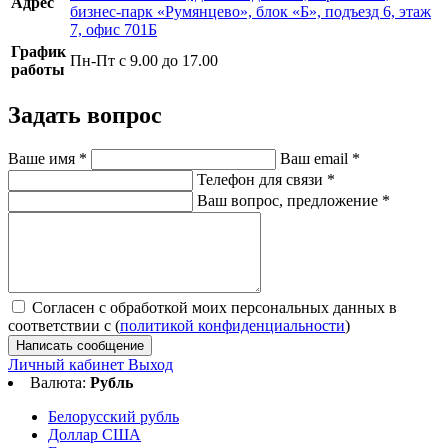
Адрес
бизнес-парк «Румянцево», блок «Б», подъезд 6, этаж
7, офис 701Б
График
Пн-Пт с 9.00 до 17.00
работы
Задать вопрос
Ваше имя
*
Ваш email
*
Телефон для связи
*
Ваш вопрос, предложение
*
Согласен с обработкой моих персональных данных в
соответствии с (
политикой конфиденциальности
)
Написать сообщение
Личный кабинет
Выход
Валюта:
Рубль
Белорусский рубль
Доллар США