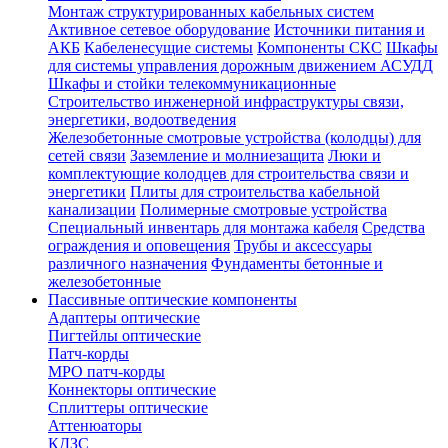
Монтаж структурированных кабельных систем
Активное сетевое оборудование
Источники питания и
АКБ
Кабеленесущие системы
Компоненты СКС
Шкафы
для системы управления дорожным движением АСУДД
Шкафы и стойки телекоммуникационные
Строительство инженерной инфраструктуры связи,
энергетики, водоотведения
Железобетонные смотровые устройства (колодцы) для
сетей связи
Заземление и молниезащита
Люки и
комплектующие колодцев для строительства связи и
энергетики
Плиты для строительства кабельной
канализации
Полимерные смотровые устройства
Специальный инвентарь для монтажа кабеля
Средства
ограждения и оповещения
Трубы и аксессуары
различного назначения
Фундаменты бетонные и
железобетонные
Пассивные оптические компоненты
Адаптеры оптические
Пигтейлы оптические
Патч-корды
MPO патч-корды
Коннекторы оптические
Сплиттеры оптические
Аттенюаторы
КДЗС