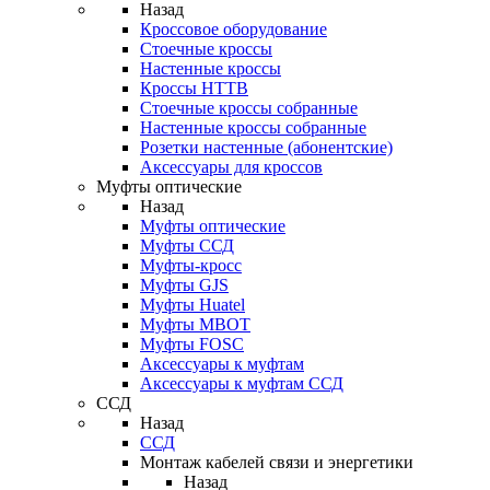
Назад
Кроссовое оборудование
Стоечные кроссы
Настенные кроссы
Кроссы HTTB
Стоечные кроссы собранные
Настенные кроссы собранные
Розетки настенные (абонентские)
Аксессуары для кроссов
Муфты оптические
Назад
Муфты оптические
Муфты ССД
Муфты-кросс
Муфты GJS
Муфты Huatel
Муфты МВОТ
Муфты FOSC
Аксессуары к муфтам
Аксессуары к муфтам ССД
ССД
Назад
ССД
Монтаж кабелей связи и энергетики
Назад