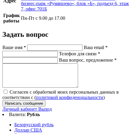
Адрес
бизнес-парк «Румянцево», блок «Б», подъезд 6, этаж
7, офис 701Б
График
Пн-Пт с 9.00 до 17.00
работы
Задать вопрос
Ваше имя
*
Ваш email
*
Телефон для связи
*
Ваш вопрос, предложение
*
Согласен с обработкой моих персональных данных в
соответствии с (
политикой конфиденциальности
)
Написать сообщение
Личный кабинет
Выход
Валюта:
Рубль
Белорусский рубль
Доллар США