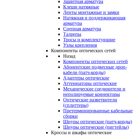
Защитная арматура
Клещи натяжные
Ленты монтажные и замки
Натяжная и поддерживающая
арматура
Сцепная арматура
Талрепы
Тросы и комплектующие
Узлы крепления
Компоненты оптических сетей
Назад
Компоненты оптических сетей
Абонентские подвесные дроп-
кабели (патч-корды)
Адаптеры оптические
Аттенюаторы оптические
Механические соединители и
неполируемые коннекторы
Оптические разветвители
(сплиттеры)
Претерминированные кабельные
сборки
Шнуры оптические (патч-корды)
Шнуры оптические (пигтейлы)
Кроссы и шкафы оптические