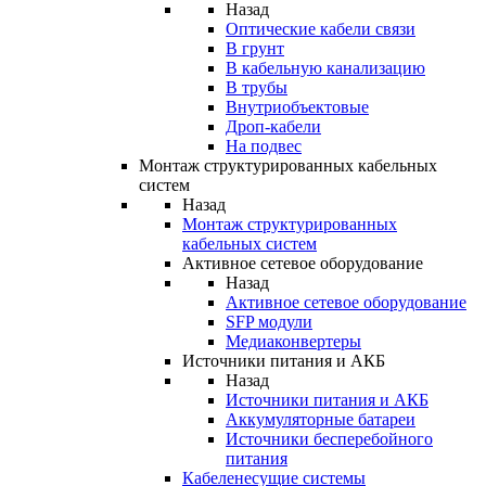
Назад
Оптические кабели связи
В грунт
В кабельную канализацию
В трубы
Внутриобъектовые
Дроп-кабели
На подвес
Монтаж структурированных кабельных
систем
Назад
Монтаж структурированных
кабельных систем
Активное сетевое оборудование
Назад
Активное сетевое оборудование
SFP модули
Медиаконвертеры
Источники питания и АКБ
Назад
Источники питания и АКБ
Аккумуляторные батареи
Источники бесперебойного
питания
Кабеленесущие системы