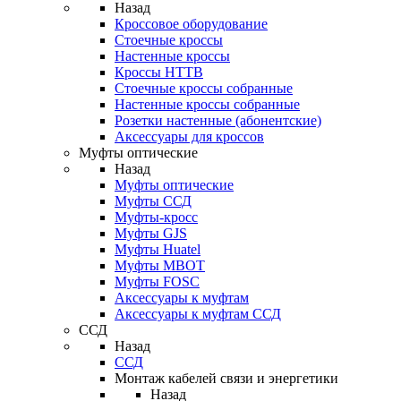
Назад
Кроссовое оборудование
Стоечные кроссы
Настенные кроссы
Кроссы HTTB
Стоечные кроссы собранные
Настенные кроссы собранные
Розетки настенные (абонентские)
Аксессуары для кроссов
Муфты оптические
Назад
Муфты оптические
Муфты ССД
Муфты-кросс
Муфты GJS
Муфты Huatel
Муфты МВОТ
Муфты FOSC
Аксессуары к муфтам
Аксессуары к муфтам ССД
ССД
Назад
ССД
Монтаж кабелей связи и энергетики
Назад