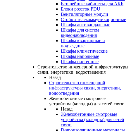
Батарейные кабинеты для АКБ
Блоки розеток PDU
Вентиляторные модули
Стойки телекоммуникационные
Шкафы антивандальные
Шкафы для систем
видеонаблюдения
Шкафы квартирные и
подъездные
Шкафы климатические
Шкафы напольные
Шкафы настенные
Строительство инженерной инфраструктуры
связи, энергетики, водоотведения
Назад
Строительство инженерной
инфраструктуры связи, энергетики,
водоотведения
Железобетонные смотровые
устройства (колодцы) для сетей связи
Назад
Железобетонные смотровые
устройства (колодцы) для сетей
связи
Гидроизоляционные материалы