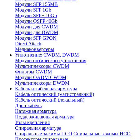
Модули SFP 155MB
Модули SFP 1Gb
Модули SFP+ 10Gb
Модули QSFP 40Gb
Модули для CWDM
Модули для DWDM
Модули SFP GPON
Direct Attach
Медиаконвертеры
Уплотнение: CWDM, DWDM
Модули оптического уплотнения
Мультиплексоры CWDM
Фильтры CWDM
Модули OADM CWDM
Мультиплексоры DWDM
Кабель и кабельная арматура
Кабель оптический (магистральный)
Кабель оптический (локальный)
Дроп кабель
Натяжная арматура
Поддерживающая арматура
Узлы крепления
Спиральная арматура
Спиральные зажимы ПСО
Спиральные зажимы НСО
Протекторы спиральные