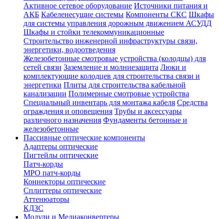
Активное сетевое оборудование
Источники питания и
АКБ
Кабеленесущие системы
Компоненты СКС
Шкафы
для системы управления дорожным движением АСУДД
Шкафы и стойки телекоммуникационные
Строительство инженерной инфраструктуры связи,
энергетики, водоотведения
Железобетонные смотровые устройства (колодцы) для
сетей связи
Заземление и молниезащита
Люки и
комплектующие колодцев для строительства связи и
энергетики
Плиты для строительства кабельной
канализации
Полимерные смотровые устройства
Специальный инвентарь для монтажа кабеля
Средства
ограждения и оповещения
Трубы и аксессуары
различного назначения
Фундаменты бетонные и
железобетонные
Пассивные оптические компоненты
Адаптеры оптические
Пигтейлы оптические
Патч-корды
MPO патч-корды
Коннекторы оптические
Сплиттеры оптические
Аттенюаторы
КДЗС
Модули и Медиаконвертеры