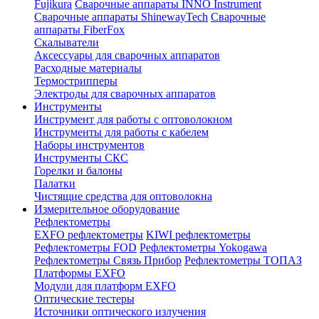
Fujikura
Сварочные аппараты INNO Instrument
Сварочные аппараты ShinewayTech
Cварочные
аппараты FiberFox
Скалыватели
Аксессуары для сварочных аппаратов
Расходные материалы
Термострипперы
Электроды для сварочных аппаратов
Инструменты
Инструмент для работы с оптоволокном
Инструменты для работы с кабелем
Наборы инструментов
Инструменты СКС
Горелки и балоны
Палатки
Чистящие средства для оптоволокна
Измерительное оборудование
Рефлектометры
EXFO рефлектометры
KIWI рефлектометры
Рефлектометры FOD
Рефлектометры Yokogawa
Рефлектометры Связь Прибор
Рефлектометры ТОПАЗ
Платформы EXFO
Модули для платформ EXFO
Оптические тестеры
Источники оптического излучения