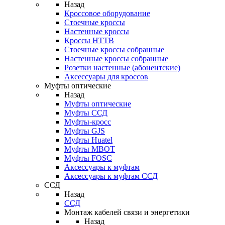
Назад
Кроссовое оборудование
Стоечные кроссы
Настенные кроссы
Кроссы HTTB
Стоечные кроссы собранные
Настенные кроссы собранные
Розетки настенные (абонентские)
Аксессуары для кроссов
Муфты оптические
Назад
Муфты оптические
Муфты ССД
Муфты-кросс
Муфты GJS
Муфты Huatel
Муфты МВОТ
Муфты FOSC
Аксессуары к муфтам
Аксессуары к муфтам ССД
ССД
Назад
ССД
Монтаж кабелей связи и энергетики
Назад