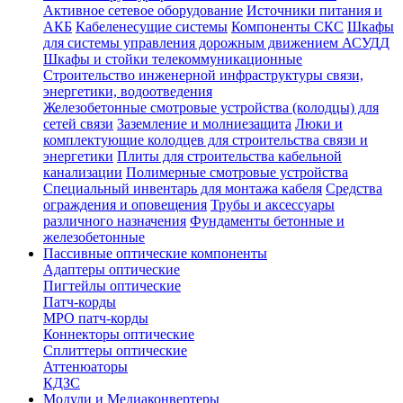
Активное сетевое оборудование
Источники питания и
АКБ
Кабеленесущие системы
Компоненты СКС
Шкафы
для системы управления дорожным движением АСУДД
Шкафы и стойки телекоммуникационные
Строительство инженерной инфраструктуры связи,
энергетики, водоотведения
Железобетонные смотровые устройства (колодцы) для
сетей связи
Заземление и молниезащита
Люки и
комплектующие колодцев для строительства связи и
энергетики
Плиты для строительства кабельной
канализации
Полимерные смотровые устройства
Специальный инвентарь для монтажа кабеля
Средства
ограждения и оповещения
Трубы и аксессуары
различного назначения
Фундаменты бетонные и
железобетонные
Пассивные оптические компоненты
Адаптеры оптические
Пигтейлы оптические
Патч-корды
MPO патч-корды
Коннекторы оптические
Сплиттеры оптические
Аттенюаторы
КДЗС
Модули и Медиаконвертеры