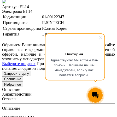
Артикул: EI-14
Электроды EI-14
Код-позиции
01-00122347
Производитель
ILSINTECH
Страна производства
Южная Корея
Гарантия
1 год
Обращаем Ваше внимание, что размещенная на данном сайте
справочная информация о товарах не является публичной
Виктория
офертой, наличие и стоимость оборудования необходимо
уточнить у менеджеров ООО "Концепт Технологии".
Здравствуйте! Мы готовы Вам
Выберите подарок
При покупке данного товара вам
помочь. Напишите нашим
полагается один из подарков представленных ниже
менеджерам, если у вас
Запросить цену
появятся вопросы.
Сравнение
Избранное
Описание
Характеристики
Отзывы
Описание