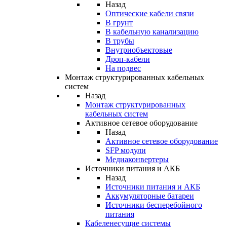
Назад
Оптические кабели связи
В грунт
В кабельную канализацию
В трубы
Внутриобъектовые
Дроп-кабели
На подвес
Монтаж структурированных кабельных
систем
Назад
Монтаж структурированных
кабельных систем
Активное сетевое оборудование
Назад
Активное сетевое оборудование
SFP модули
Медиаконвертеры
Источники питания и АКБ
Назад
Источники питания и АКБ
Аккумуляторные батареи
Источники бесперебойного
питания
Кабеленесущие системы