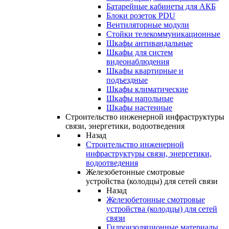
Батарейные кабинеты для АКБ
Блоки розеток PDU
Вентиляторные модули
Стойки телекоммуникационные
Шкафы антивандальные
Шкафы для систем
видеонаблюдения
Шкафы квартирные и
подъездные
Шкафы климатические
Шкафы напольные
Шкафы настенные
Строительство инженерной инфраструктуры
связи, энергетики, водоотведения
Назад
Строительство инженерной
инфраструктуры связи, энергетики,
водоотведения
Железобетонные смотровые
устройства (колодцы) для сетей связи
Назад
Железобетонные смотровые
устройства (колодцы) для сетей
связи
Гидроизоляционные материалы