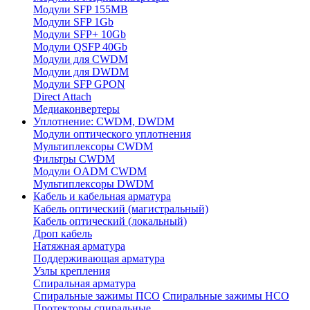
Модули SFP 155MB
Модули SFP 1Gb
Модули SFP+ 10Gb
Модули QSFP 40Gb
Модули для CWDM
Модули для DWDM
Модули SFP GPON
Direct Attach
Медиаконвертеры
Уплотнение: CWDM, DWDM
Модули оптического уплотнения
Мультиплексоры CWDM
Фильтры CWDM
Модули OADM CWDM
Мультиплексоры DWDM
Кабель и кабельная арматура
Кабель оптический (магистральный)
Кабель оптический (локальный)
Дроп кабель
Натяжная арматура
Поддерживающая арматура
Узлы крепления
Спиральная арматура
Спиральные зажимы ПСО
Спиральные зажимы НСО
Протекторы спиральные