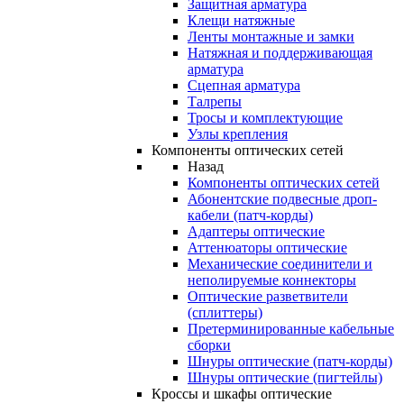
Защитная арматура
Клещи натяжные
Ленты монтажные и замки
Натяжная и поддерживающая
арматура
Сцепная арматура
Талрепы
Тросы и комплектующие
Узлы крепления
Компоненты оптических сетей
Назад
Компоненты оптических сетей
Абонентские подвесные дроп-
кабели (патч-корды)
Адаптеры оптические
Аттенюаторы оптические
Механические соединители и
неполируемые коннекторы
Оптические разветвители
(сплиттеры)
Претерминированные кабельные
сборки
Шнуры оптические (патч-корды)
Шнуры оптические (пигтейлы)
Кроссы и шкафы оптические