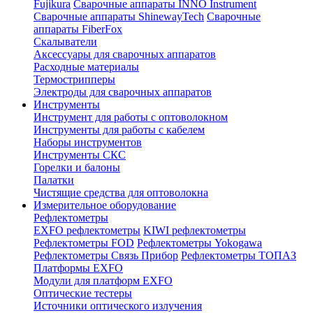
Fujikura
Сварочные аппараты INNO Instrument
Сварочные аппараты ShinewayTech
Cварочные
аппараты FiberFox
Скалыватели
Аксессуары для сварочных аппаратов
Расходные материалы
Термострипперы
Электроды для сварочных аппаратов
Инструменты
Инструмент для работы с оптоволокном
Инструменты для работы с кабелем
Наборы инструментов
Инструменты СКС
Горелки и балоны
Палатки
Чистящие средства для оптоволокна
Измерительное оборудование
Рефлектометры
EXFO рефлектометры
KIWI рефлектометры
Рефлектометры FOD
Рефлектометры Yokogawa
Рефлектометры Связь Прибор
Рефлектометры ТОПАЗ
Платформы EXFO
Модули для платформ EXFO
Оптические тестеры
Источники оптического излучения