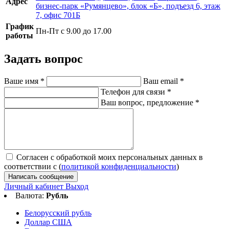
Адрес
бизнес-парк «Румянцево», блок «Б», подъезд 6, этаж
7, офис 701Б
График
Пн-Пт с 9.00 до 17.00
работы
Задать вопрос
Ваше имя
*
Ваш email
*
Телефон для связи
*
Ваш вопрос, предложение
*
Согласен с обработкой моих персональных данных в
соответствии с (
политикой конфиденциальности
)
Написать сообщение
Личный кабинет
Выход
Валюта:
Рубль
Белорусский рубль
Доллар США