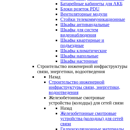
Батарейные кабинеты для АКБ
Блоки розеток PDU
Вентиляторные модули
Стойки телекоммуникационные
Шкафы антивандальные
Шкафы для систем
видеонаблюдения
Шкафы квартирные и
подъездные
Шкафы климатические
Шкафы напольные
Шкафы настенные
Строительство инженерной инфраструктуры
связи, энергетики, водоотведения
Назад
Строительство инженерной
инфраструктуры связи, энергетики,
водоотведения
Железобетонные смотровые
устройства (колодцы) для сетей связи
Назад
Железобетонные смотровые
устройства (колодцы) для сетей
связи
Гидроизоляционные материалы