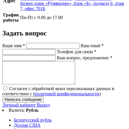
Адрес
бизнес-парк «Румянцево», блок «Б», подъезд 6, этаж
7, офис 701Б
График
Пн-Пт с 9.00 до 17.00
работы
Задать вопрос
Ваше имя
*
Ваш email
*
Телефон для связи
*
Ваш вопрос, предложение
*
Согласен с обработкой моих персональных данных в
соответствии с (
политикой конфиденциальности
)
Написать сообщение
Личный кабинет
Выход
Валюта:
Рубль
Белорусский рубль
Доллар США