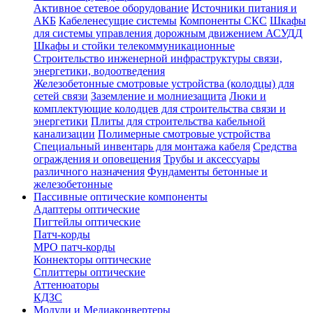
Активное сетевое оборудование
Источники питания и
АКБ
Кабеленесущие системы
Компоненты СКС
Шкафы
для системы управления дорожным движением АСУДД
Шкафы и стойки телекоммуникационные
Строительство инженерной инфраструктуры связи,
энергетики, водоотведения
Железобетонные смотровые устройства (колодцы) для
сетей связи
Заземление и молниезащита
Люки и
комплектующие колодцев для строительства связи и
энергетики
Плиты для строительства кабельной
канализации
Полимерные смотровые устройства
Специальный инвентарь для монтажа кабеля
Средства
ограждения и оповещения
Трубы и аксессуары
различного назначения
Фундаменты бетонные и
железобетонные
Пассивные оптические компоненты
Адаптеры оптические
Пигтейлы оптические
Патч-корды
MPO патч-корды
Коннекторы оптические
Сплиттеры оптические
Аттенюаторы
КДЗС
Модули и Медиаконвертеры