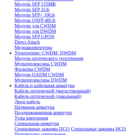
Модули SFP 155MB
Модули SFP 1Gb
Модули SFP+ 10Gb
Модули QSFP 40Gb
Модули для CWDM
Модули для DWDM
Модули SFP GPON
Direct Attach
Медиаконвертеры
Уплотнение: CWDM, DWDM
Модули оптического уплотнения
Мультиплексоры CWDM
Фильтры CWDM
Модули OADM CWDM
Мультиплексоры DWDM
Кабель и кабельная арматура
Кабель оптический (магистральный)
Кабель оптический (локальный)
Дроп кабель
Натяжная арматура
Поддерживающая арматура
Узлы крепления
Спиральная арматура
Спиральные зажимы ПСО
Спиральные зажимы НСО
Протекторы спиральные