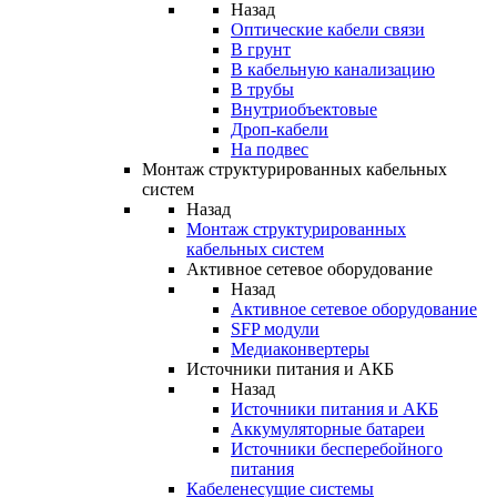
Назад
Оптические кабели связи
В грунт
В кабельную канализацию
В трубы
Внутриобъектовые
Дроп-кабели
На подвес
Монтаж структурированных кабельных
систем
Назад
Монтаж структурированных
кабельных систем
Активное сетевое оборудование
Назад
Активное сетевое оборудование
SFP модули
Медиаконвертеры
Источники питания и АКБ
Назад
Источники питания и АКБ
Аккумуляторные батареи
Источники бесперебойного
питания
Кабеленесущие системы