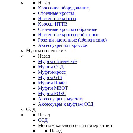
Назад
Кроссовое оборудование
Стоечные кроссы
Настенные кроссы
Кроссы HTTB
Стоечные кроссы собранные
Настенные кроссы собранные
Розетки настенные (абонентские)
Аксессуары для кроссов
Муфты оптические
Назад
Муфты оптические
Муфты ССД
Муфты-кросс
Муфты GJS
Муфты Huatel
Муфты МВОТ
Муфты FOSC
Аксессуары к муфтам
Аксессуары к муфтам ССД
ССД
Назад
ССД
Монтаж кабелей связи и энергетики
Назад