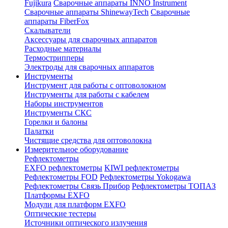
Fujikura
Сварочные аппараты INNO Instrument
Сварочные аппараты ShinewayTech
Cварочные
аппараты FiberFox
Скалыватели
Аксессуары для сварочных аппаратов
Расходные материалы
Термострипперы
Электроды для сварочных аппаратов
Инструменты
Инструмент для работы с оптоволокном
Инструменты для работы с кабелем
Наборы инструментов
Инструменты СКС
Горелки и балоны
Палатки
Чистящие средства для оптоволокна
Измерительное оборудование
Рефлектометры
EXFO рефлектометры
KIWI рефлектометры
Рефлектометры FOD
Рефлектометры Yokogawa
Рефлектометры Связь Прибор
Рефлектометры ТОПАЗ
Платформы EXFO
Модули для платформ EXFO
Оптические тестеры
Источники оптического излучения