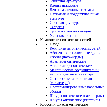
Защитная арматура
Клещи натяжные
Ленты монтажные и замки
Натяжная и поддерживающая
арматура
Сцепная арматура
Талрепы
Тросы и комплектующие
Узлы крепления
Компоненты оптических сетей
Назад
Компоненты оптических сетей
Абонентские подвесные дроп-
кабели (патч-корды)
Адаптеры оптические
Аттенюаторы оптические
Механические соединители и
неполируемые коннекторы
Оптические разветвители
(сплиттеры)
Претерминированные кабельные
сборки
Шнуры оптические (патч-корды)
Шнуры оптические (пигтейлы)
Кроссы и шкафы оптические