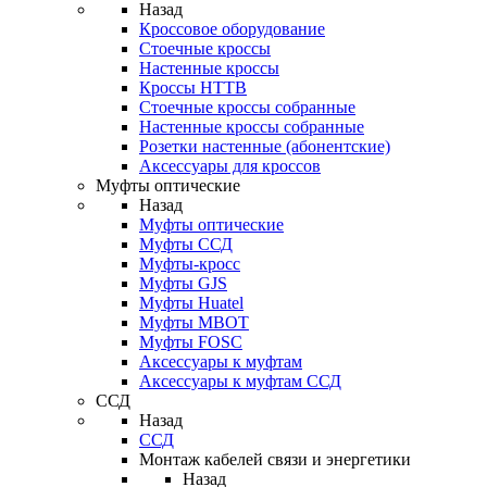
Назад
Кроссовое оборудование
Стоечные кроссы
Настенные кроссы
Кроссы HTTB
Стоечные кроссы собранные
Настенные кроссы собранные
Розетки настенные (абонентские)
Аксессуары для кроссов
Муфты оптические
Назад
Муфты оптические
Муфты ССД
Муфты-кросс
Муфты GJS
Муфты Huatel
Муфты МВОТ
Муфты FOSC
Аксессуары к муфтам
Аксессуары к муфтам ССД
ССД
Назад
ССД
Монтаж кабелей связи и энергетики
Назад