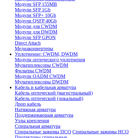
Модули SFP 155MB
Модули SFP 1Gb
Модули SFP+ 10Gb
Модули QSFP 40Gb
Модули для CWDM
Модули для DWDM
Модули SFP GPON
Direct Attach
Медиаконвертеры
Уплотнение: CWDM, DWDM
Модули оптического уплотнения
Мультиплексоры CWDM
Фильтры CWDM
Модули OADM CWDM
Мультиплексоры DWDM
Кабель и кабельная арматура
Кабель оптический (магистральный)
Кабель оптический (локальный)
Дроп кабель
Натяжная арматура
Поддерживающая арматура
Узлы крепления
Спиральная арматура
Спиральные зажимы ПСО
Спиральные зажимы НСО
Протекторы спиральные