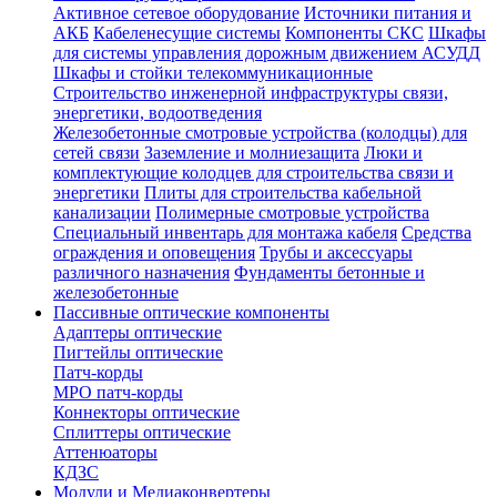
Активное сетевое оборудование
Источники питания и
АКБ
Кабеленесущие системы
Компоненты СКС
Шкафы
для системы управления дорожным движением АСУДД
Шкафы и стойки телекоммуникационные
Строительство инженерной инфраструктуры связи,
энергетики, водоотведения
Железобетонные смотровые устройства (колодцы) для
сетей связи
Заземление и молниезащита
Люки и
комплектующие колодцев для строительства связи и
энергетики
Плиты для строительства кабельной
канализации
Полимерные смотровые устройства
Специальный инвентарь для монтажа кабеля
Средства
ограждения и оповещения
Трубы и аксессуары
различного назначения
Фундаменты бетонные и
железобетонные
Пассивные оптические компоненты
Адаптеры оптические
Пигтейлы оптические
Патч-корды
MPO патч-корды
Коннекторы оптические
Сплиттеры оптические
Аттенюаторы
КДЗС
Модули и Медиаконвертеры