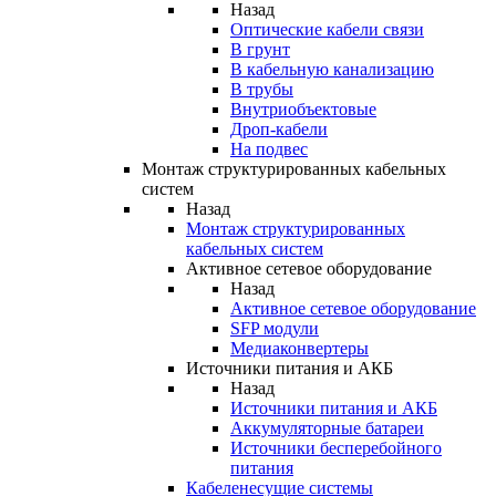
Назад
Оптические кабели связи
В грунт
В кабельную канализацию
В трубы
Внутриобъектовые
Дроп-кабели
На подвес
Монтаж структурированных кабельных
систем
Назад
Монтаж структурированных
кабельных систем
Активное сетевое оборудование
Назад
Активное сетевое оборудование
SFP модули
Медиаконвертеры
Источники питания и АКБ
Назад
Источники питания и АКБ
Аккумуляторные батареи
Источники бесперебойного
питания
Кабеленесущие системы