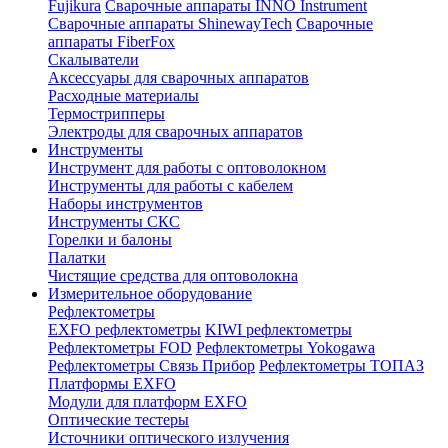
Fujikura
Сварочные аппараты INNO Instrument
Сварочные аппараты ShinewayTech
Cварочные
аппараты FiberFox
Скалыватели
Аксессуары для сварочных аппаратов
Расходные материалы
Термострипперы
Электроды для сварочных аппаратов
Инструменты
Инструмент для работы с оптоволокном
Инструменты для работы с кабелем
Наборы инструментов
Инструменты СКС
Горелки и балоны
Палатки
Чистящие средства для оптоволокна
Измерительное оборудование
Рефлектометры
EXFO рефлектометры
KIWI рефлектометры
Рефлектометры FOD
Рефлектометры Yokogawa
Рефлектометры Связь Прибор
Рефлектометры ТОПАЗ
Платформы EXFO
Модули для платформ EXFO
Оптические тестеры
Источники оптического излучения