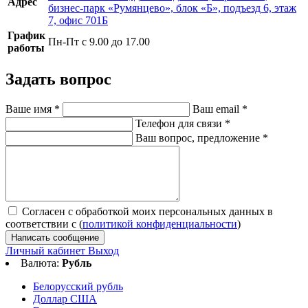
Адрес
бизнес-парк «Румянцево», блок «Б», подъезд 6, этаж
7, офис 701Б
График
Пн-Пт с 9.00 до 17.00
работы
Задать вопрос
Ваше имя
*
Ваш email
*
Телефон для связи
*
Ваш вопрос, предложение
*
Согласен с обработкой моих персональных данных в
соответствии с (
политикой конфиденциальности
)
Написать сообщение
Личный кабинет
Выход
Валюта:
Рубль
Белорусский рубль
Доллар США