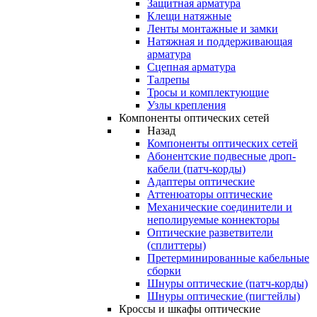
Защитная арматура
Клещи натяжные
Ленты монтажные и замки
Натяжная и поддерживающая
арматура
Сцепная арматура
Талрепы
Тросы и комплектующие
Узлы крепления
Компоненты оптических сетей
Назад
Компоненты оптических сетей
Абонентские подвесные дроп-
кабели (патч-корды)
Адаптеры оптические
Аттенюаторы оптические
Механические соединители и
неполируемые коннекторы
Оптические разветвители
(сплиттеры)
Претерминированные кабельные
сборки
Шнуры оптические (патч-корды)
Шнуры оптические (пигтейлы)
Кроссы и шкафы оптические