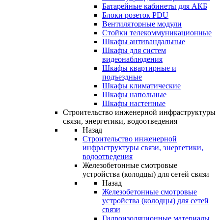
Батарейные кабинеты для АКБ
Блоки розеток PDU
Вентиляторные модули
Стойки телекоммуникационные
Шкафы антивандальные
Шкафы для систем
видеонаблюдения
Шкафы квартирные и
подъездные
Шкафы климатические
Шкафы напольные
Шкафы настенные
Строительство инженерной инфраструктуры
связи, энергетики, водоотведения
Назад
Строительство инженерной
инфраструктуры связи, энергетики,
водоотведения
Железобетонные смотровые
устройства (колодцы) для сетей связи
Назад
Железобетонные смотровые
устройства (колодцы) для сетей
связи
Гидроизоляционные материалы