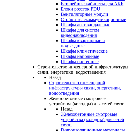
Батарейные кабинеты для АКБ
Блоки розеток PDU
Вентиляторные модули
Стойки телекоммуникационные
Шкафы антивандальные
Шкафы для систем
видеонаблюдения
Шкафы квартирные и
подъездные
Шкафы климатические
Шкафы напольные
Шкафы настенные
Строительство инженерной инфраструктуры
связи, энергетики, водоотведения
Назад
Строительство инженерной
инфраструктуры связи, энергетики,
водоотведения
Железобетонные смотровые
устройства (колодцы) для сетей связи
Назад
Железобетонные смотровые
устройства (колодцы) для сетей
связи
Гидроизоляционные материалы