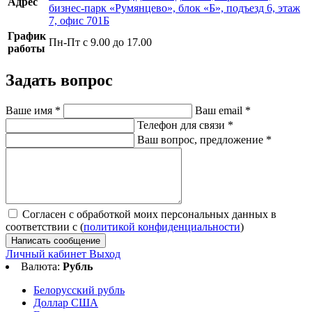
Адрес
бизнес-парк «Румянцево», блок «Б», подъезд 6, этаж
7, офис 701Б
График
Пн-Пт с 9.00 до 17.00
работы
Задать вопрос
Ваше имя
*
Ваш email
*
Телефон для связи
*
Ваш вопрос, предложение
*
Согласен с обработкой моих персональных данных в
соответствии с (
политикой конфиденциальности
)
Написать сообщение
Личный кабинет
Выход
Валюта:
Рубль
Белорусский рубль
Доллар США