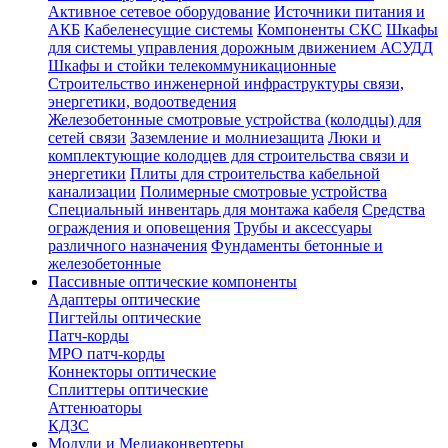
Активное сетевое оборудование
Источники питания и
АКБ
Кабеленесущие системы
Компоненты СКС
Шкафы
для системы управления дорожным движением АСУДД
Шкафы и стойки телекоммуникационные
Строительство инженерной инфраструктуры связи,
энергетики, водоотведения
Железобетонные смотровые устройства (колодцы) для
сетей связи
Заземление и молниезащита
Люки и
комплектующие колодцев для строительства связи и
энергетики
Плиты для строительства кабельной
канализации
Полимерные смотровые устройства
Специальный инвентарь для монтажа кабеля
Средства
ограждения и оповещения
Трубы и аксессуары
различного назначения
Фундаменты бетонные и
железобетонные
Пассивные оптические компоненты
Адаптеры оптические
Пигтейлы оптические
Патч-корды
MPO патч-корды
Коннекторы оптические
Сплиттеры оптические
Аттенюаторы
КДЗС
Модули и Медиаконвертеры