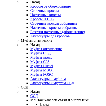
Назад
Кроссовое оборудование
Стоечные кроссы
Настенные кроссы
Кроссы HTTB
Стоечные кроссы собранные
Настенные кроссы собранные
Розетки настенные (абонентские)
Аксессуары для кроссов
Муфты оптические
Назад
Муфты оптические
Муфты ССД
Муфты-кросс
Муфты GJS
Муфты Huatel
Муфты МВОТ
Муфты FOSC
Аксессуары к муфтам
Аксессуары к муфтам ССД
ССД
Назад
ССД
Монтаж кабелей связи и энергетики
Назад