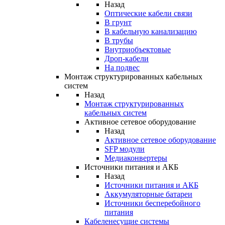
Назад
Оптические кабели связи
В грунт
В кабельную канализацию
В трубы
Внутриобъектовые
Дроп-кабели
На подвес
Монтаж структурированных кабельных
систем
Назад
Монтаж структурированных
кабельных систем
Активное сетевое оборудование
Назад
Активное сетевое оборудование
SFP модули
Медиаконвертеры
Источники питания и АКБ
Назад
Источники питания и АКБ
Аккумуляторные батареи
Источники бесперебойного
питания
Кабеленесущие системы