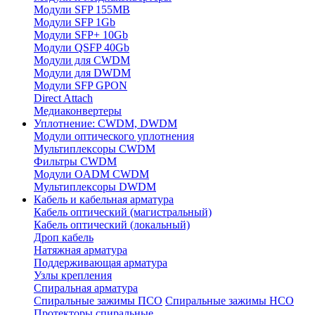
Модули SFP 155MB
Модули SFP 1Gb
Модули SFP+ 10Gb
Модули QSFP 40Gb
Модули для CWDM
Модули для DWDM
Модули SFP GPON
Direct Attach
Медиаконвертеры
Уплотнение: CWDM, DWDM
Модули оптического уплотнения
Мультиплексоры CWDM
Фильтры CWDM
Модули OADM CWDM
Мультиплексоры DWDM
Кабель и кабельная арматура
Кабель оптический (магистральный)
Кабель оптический (локальный)
Дроп кабель
Натяжная арматура
Поддерживающая арматура
Узлы крепления
Спиральная арматура
Спиральные зажимы ПСО
Спиральные зажимы НСО
Протекторы спиральные