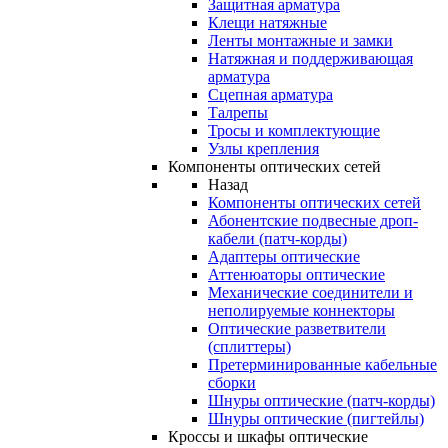
Защитная арматура
Клещи натяжные
Ленты монтажные и замки
Натяжная и поддерживающая
арматура
Сцепная арматура
Талрепы
Тросы и комплектующие
Узлы крепления
Компоненты оптических сетей
Назад
Компоненты оптических сетей
Абонентские подвесные дроп-
кабели (патч-корды)
Адаптеры оптические
Аттенюаторы оптические
Механические соединители и
неполируемые коннекторы
Оптические разветвители
(сплиттеры)
Претерминированные кабельные
сборки
Шнуры оптические (патч-корды)
Шнуры оптические (пигтейлы)
Кроссы и шкафы оптические