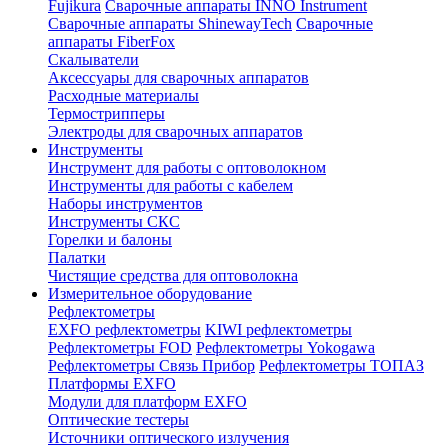
Fujikura
Сварочные аппараты INNO Instrument
Сварочные аппараты ShinewayTech
Cварочные
аппараты FiberFox
Скалыватели
Аксессуары для сварочных аппаратов
Расходные материалы
Термострипперы
Электроды для сварочных аппаратов
Инструменты
Инструмент для работы с оптоволокном
Инструменты для работы с кабелем
Наборы инструментов
Инструменты СКС
Горелки и балоны
Палатки
Чистящие средства для оптоволокна
Измерительное оборудование
Рефлектометры
EXFO рефлектометры
KIWI рефлектометры
Рефлектометры FOD
Рефлектометры Yokogawa
Рефлектометры Связь Прибор
Рефлектометры ТОПАЗ
Платформы EXFO
Модули для платформ EXFO
Оптические тестеры
Источники оптического излучения