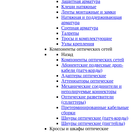
Защитная арматура
Клещи натяжные
Ленты монтажные и замки
Натяжная и поддерживающая
арматура
Сцепная арматура
Талрепы
Тросы и комплектующие
Узлы крепления
Компоненты оптических сетей
Назад
Компоненты оптических сетей
Абонентские подвесные дроп-
кабели (патч-корды)
Адаптеры оптические
Аттенюаторы оптические
Механические соединители и
неполируемые коннекторы
Оптические разветвители
(сплиттеры)
Претерминированные кабельные
сборки
Шнуры оптические (патч-корды)
Шнуры оптические (пигтейлы)
Кроссы и шкафы оптические