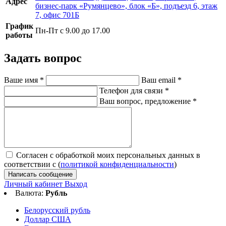
Адрес
бизнес-парк «Румянцево», блок «Б», подъезд 6, этаж
7, офис 701Б
График
Пн-Пт с 9.00 до 17.00
работы
Задать вопрос
Ваше имя
*
Ваш email
*
Телефон для связи
*
Ваш вопрос, предложение
*
Согласен с обработкой моих персональных данных в
соответствии с (
политикой конфиденциальности
)
Написать сообщение
Личный кабинет
Выход
Валюта:
Рубль
Белорусский рубль
Доллар США