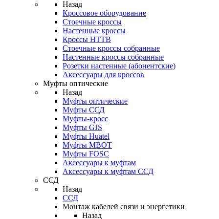
Назад
Кроссовое оборудование
Стоечные кроссы
Настенные кроссы
Кроссы HTTB
Стоечные кроссы собранные
Настенные кроссы собранные
Розетки настенные (абонентские)
Аксессуары для кроссов
Муфты оптические
Назад
Муфты оптические
Муфты ССД
Муфты-кросс
Муфты GJS
Муфты Huatel
Муфты МВОТ
Муфты FOSC
Аксессуары к муфтам
Аксессуары к муфтам ССД
ССД
Назад
ССД
Монтаж кабелей связи и энергетики
Назад