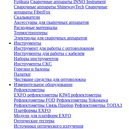
Fujikura
Сварочные аппараты INNO Instrument
Сварочные аппараты ShinewayTech
Cварочные
аппараты FiberFox
Скалыватели
Аксессуары для сварочных аппаратов
Расходные материалы
Термострипперы
Электроды для сварочных аппаратов
Инструменты
Инструмент для работы с оптоволокном
Инструменты для работы с кабелем
Наборы инструментов
Инструменты СКС
Горелки и балоны
Палатки
Чистящие средства для оптоволокна
Измерительное оборудование
Рефлектометры
EXFO рефлектометры
KIWI рефлектометры
Рефлектометры FOD
Рефлектометры Yokogawa
Рефлектометры Связь Прибор
Рефлектометры ТОПАЗ
Платформы EXFO
Модули для платформ EXFO
Оптические тестеры
Источники оптического излучения