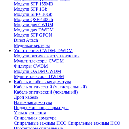
Модули SFP 155MB
Модули SFP 1Gb
Модули SFP+ 10Gb
Модули QSFP 40Gb
Модули для CWDM
Модули для DWDM
Модули SFP GPON
Direct Attach
Медиаконвертеры
Уплотнение: CWDM, DWDM
Модули оптического уплотнения
Мультиплексоры CWDM
Фильтры CWDM
Модули OADM CWDM
Мультиплексоры DWDM
Кабель и кабельная арматура
Кабель оптический (магистральный)
Кабель оптический (локальный)
Дроп кабель
Натяжная арматура
Поддерживающая арматура
Узлы крепления
Спиральная арматура
Спиральные зажимы ПСО
Спиральные зажимы НСО
Протекторы спиральные