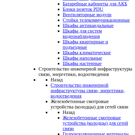
Батарейные кабинеты для АКБ
Блоки розеток PDU
Вентиляторные модули
Стойки телекоммуникационные
Шкафы антивандальные
Шкафы для систем
видеонаблюдения
Шкафы квартирные и
подъездные
Шкафы климатические
Шкафы напольные
Шкафы настенные
Строительство инженерной инфраструктуры
связи, энергетики, водоотведения
Назад
Строительство инженерной
инфраструктуры связи, энергетики,
водоотведения
Железобетонные смотровые
устройства (колодцы) для сетей связи
Назад
Железобетонные смотровые
устройства (колодцы) для сетей
связи
Гидроизоляционные материалы