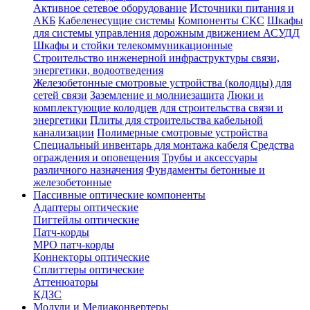
Активное сетевое оборудование
Источники питания и
АКБ
Кабеленесущие системы
Компоненты СКС
Шкафы
для системы управления дорожным движением АСУДД
Шкафы и стойки телекоммуникационные
Строительство инженерной инфраструктуры связи,
энергетики, водоотведения
Железобетонные смотровые устройства (колодцы) для
сетей связи
Заземление и молниезащита
Люки и
комплектующие колодцев для строительства связи и
энергетики
Плиты для строительства кабельной
канализации
Полимерные смотровые устройства
Специальный инвентарь для монтажа кабеля
Средства
ограждения и оповещения
Трубы и аксессуары
различного назначения
Фундаменты бетонные и
железобетонные
Пассивные оптические компоненты
Адаптеры оптические
Пигтейлы оптические
Патч-корды
MPO патч-корды
Коннекторы оптические
Сплиттеры оптические
Аттенюаторы
КДЗС
Модули и Медиаконвертеры