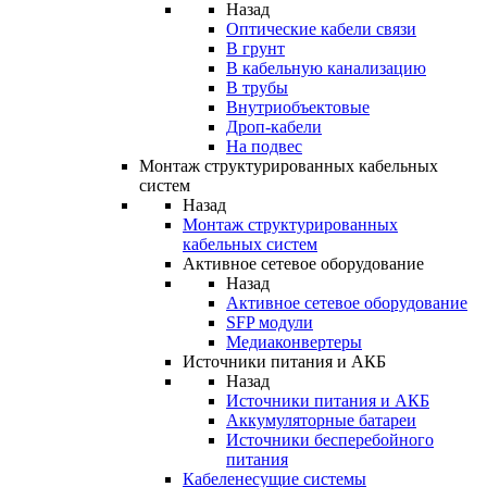
Назад
Оптические кабели связи
В грунт
В кабельную канализацию
В трубы
Внутриобъектовые
Дроп-кабели
На подвес
Монтаж структурированных кабельных
систем
Назад
Монтаж структурированных
кабельных систем
Активное сетевое оборудование
Назад
Активное сетевое оборудование
SFP модули
Медиаконвертеры
Источники питания и АКБ
Назад
Источники питания и АКБ
Аккумуляторные батареи
Источники бесперебойного
питания
Кабеленесущие системы