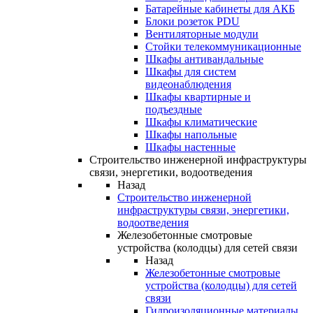
Батарейные кабинеты для АКБ
Блоки розеток PDU
Вентиляторные модули
Стойки телекоммуникационные
Шкафы антивандальные
Шкафы для систем
видеонаблюдения
Шкафы квартирные и
подъездные
Шкафы климатические
Шкафы напольные
Шкафы настенные
Строительство инженерной инфраструктуры
связи, энергетики, водоотведения
Назад
Строительство инженерной
инфраструктуры связи, энергетики,
водоотведения
Железобетонные смотровые
устройства (колодцы) для сетей связи
Назад
Железобетонные смотровые
устройства (колодцы) для сетей
связи
Гидроизоляционные материалы