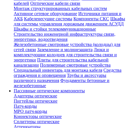
кабелей
Оптические кабели связи
Монтаж структурированных кабельных систем
Активное сетевое оборудование
Источники питания и
АКБ
Кабеленесущие системы
Компоненты СКС
Шкафы
для системы управления дорожным движением АСУДД
Шкафы и стойки телекоммуникационные
Строительство инженерной инфраструктуры связи,
энергетики, водоотведения
Железобетонные смотровые устройства (колодцы) для
сетей связи
Заземление и молниезащита
Люки и
комплектующие колодцев для строительства связи и
энергетики
Плиты для строительства кабельной
канализации
Полимерные смотровые устройства
Специальный инвентарь для монтажа кабеля
Средства
ограждения и оповещения
Трубы и аксессуары
различного назначения
Фундаменты бетонные и
железобетонные
Пассивные оптические компоненты
Адаптеры оптические
Пигтейлы оптические
Патч-корды
MPO патч-корды
Коннекторы оптические
Сплиттеры оптические
Аттенюаторы