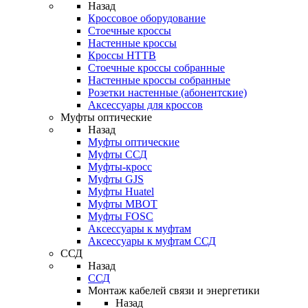
Назад
Кроссовое оборудование
Стоечные кроссы
Настенные кроссы
Кроссы HTTB
Стоечные кроссы собранные
Настенные кроссы собранные
Розетки настенные (абонентские)
Аксессуары для кроссов
Муфты оптические
Назад
Муфты оптические
Муфты ССД
Муфты-кросс
Муфты GJS
Муфты Huatel
Муфты МВОТ
Муфты FOSC
Аксессуары к муфтам
Аксессуары к муфтам ССД
ССД
Назад
ССД
Монтаж кабелей связи и энергетики
Назад