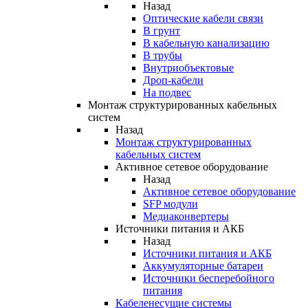
Назад
Оптические кабели связи
В грунт
В кабельную канализацию
В трубы
Внутриобъектовые
Дроп-кабели
На подвес
Монтаж структурированных кабельных
систем
Назад
Монтаж структурированных
кабельных систем
Активное сетевое оборудование
Назад
Активное сетевое оборудование
SFP модули
Медиаконвертеры
Источники питания и АКБ
Назад
Источники питания и АКБ
Аккумуляторные батареи
Источники бесперебойного
питания
Кабеленесущие системы