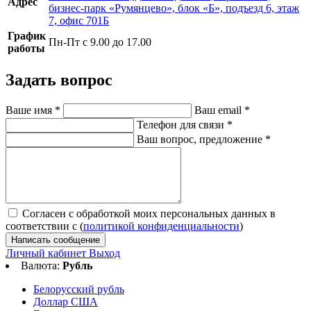
Адрес
бизнес-парк «Румянцево», блок «Б», подъезд 6, этаж
7, офис 701Б
График
Пн-Пт с 9.00 до 17.00
работы
Задать вопрос
Ваше имя
*
Ваш email
*
Телефон для связи
*
Ваш вопрос, предложение
*
Согласен с обработкой моих персональных данных в
соответствии с (
политикой конфиденциальности
)
Написать сообщение
Личный кабинет
Выход
Валюта:
Рубль
Белорусский рубль
Доллар США