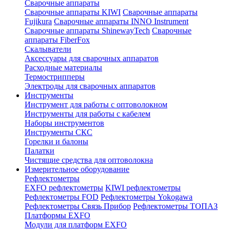
Сварочные аппараты
Сварочные аппараты KIWI
Сварочные аппараты
Fujikura
Сварочные аппараты INNO Instrument
Сварочные аппараты ShinewayTech
Cварочные
аппараты FiberFox
Скалыватели
Аксессуары для сварочных аппаратов
Расходные материалы
Термострипперы
Электроды для сварочных аппаратов
Инструменты
Инструмент для работы с оптоволокном
Инструменты для работы с кабелем
Наборы инструментов
Инструменты СКС
Горелки и балоны
Палатки
Чистящие средства для оптоволокна
Измерительное оборудование
Рефлектометры
EXFO рефлектометры
KIWI рефлектометры
Рефлектометры FOD
Рефлектометры Yokogawa
Рефлектометры Связь Прибор
Рефлектометры ТОПАЗ
Платформы EXFO
Модули для платформ EXFO