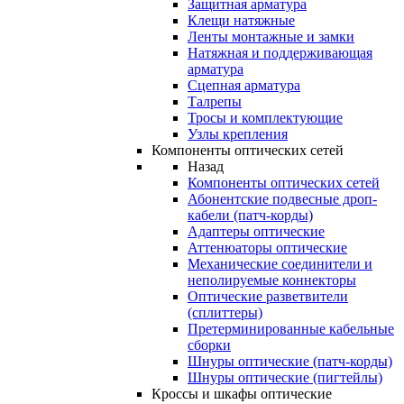
Защитная арматура
Клещи натяжные
Ленты монтажные и замки
Натяжная и поддерживающая
арматура
Сцепная арматура
Талрепы
Тросы и комплектующие
Узлы крепления
Компоненты оптических сетей
Назад
Компоненты оптических сетей
Абонентские подвесные дроп-
кабели (патч-корды)
Адаптеры оптические
Аттенюаторы оптические
Механические соединители и
неполируемые коннекторы
Оптические разветвители
(сплиттеры)
Претерминированные кабельные
сборки
Шнуры оптические (патч-корды)
Шнуры оптические (пигтейлы)
Кроссы и шкафы оптические