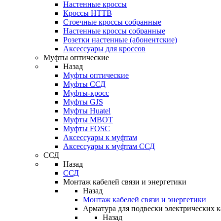
Настенные кроссы
Кроссы HTTB
Стоечные кроссы собранные
Настенные кроссы собранные
Розетки настенные (абонентские)
Аксессуары для кроссов
Муфты оптические
Назад
Муфты оптические
Муфты ССД
Муфты-кросс
Муфты GJS
Муфты Huatel
Муфты МВОТ
Муфты FOSC
Аксессуары к муфтам
Аксессуары к муфтам ССД
ССД
Назад
ССД
Монтаж кабелей связи и энергетики
Назад
Монтаж кабелей связи и энергетики
Арматура для подвески электрических к
Назад