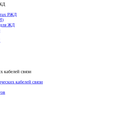
РЖД
ктах РЖД
И)
 для ЖД
е
Д
х кабелей связи
ческих кабелей связи
тов