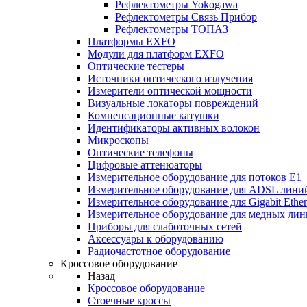
Рефлектометры Yokogawa
Рефлектометры Связь Прибор
Рефлектометры ТОПАЗ
Платформы EXFO
Модули для платформ EXFO
Оптические тестеры
Источники оптического излучения
Измерители оптической мощности
Визуальные локаторы повреждений
Компенсационные катушки
Идентификаторы активных волокон
Микроскопы
Оптические телефоны
Цифровые аттенюаторы
Измерительное оборудование для потоков Е1
Измерительное оборудование для ADSL лини
Измерительное оборудование для Gigabit Ether
Измерительное оборудование для медных ли
Приборы для слаботочных сетей
Аксессуары к оборудованию
Радиочастотное оборудование
Кроссовое оборудование
Назад
Кроссовое оборудование
Стоечные кроссы