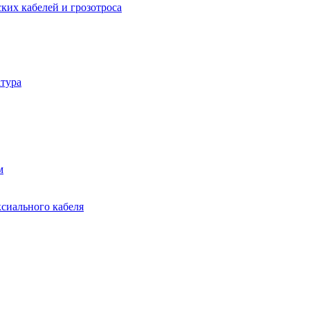
ких кабелей и грозотроса
тура
м
ксиального кабеля