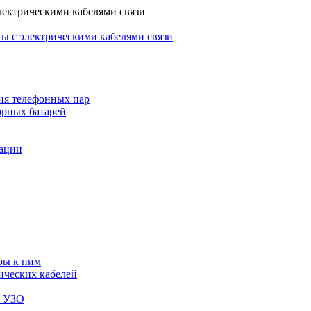
лектрическими кабелями связи
ы с электрическими кабелями связи
ия телефонных пар
орных батарей
зации
ры к ним
ических кабелей
я УЗО