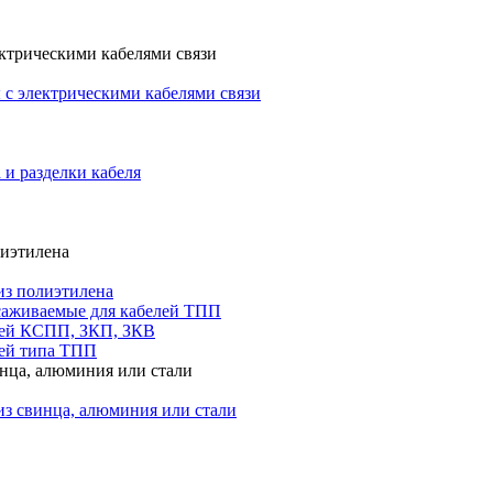
ктрическими кабелями связи
с электрическими кабелями связи
 и разделки кабеля
лиэтилена
из полиэтилена
саживаемые для кабелей ТПП
лей КСПП, ЗКП, ЗКВ
ей типа ТПП
инца, алюминия или стали
из свинца, алюминия или стали