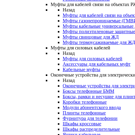
Муфты для кабелей связи на объектах 
Назад
Муфты для кабелей связи на объе
Муфты газонепроницаемые (ГМВ
Муфты кабельные универсальные
Муфты полиэтиленовые защитны
Муфты свинцовые для ЖД
Муфты термоусаживаемые для Ж
Муфты для силовых кабелей
Назад
Муфты для силовых кабелей
Аксессуары для кабельных муфт
Кабельные муфты
Оконечные устройства для электрически
Назад
Оконечные устройства для электри
Боксы телефонные БММ
Боксы, рамки и несущие для плин
Коробки телефонные
Модули абонентского ввода
Плинты телефонные
Фурнитура для телефонии
Шкафы кроссовые
Шкафы распределительные
Ящики кабельные