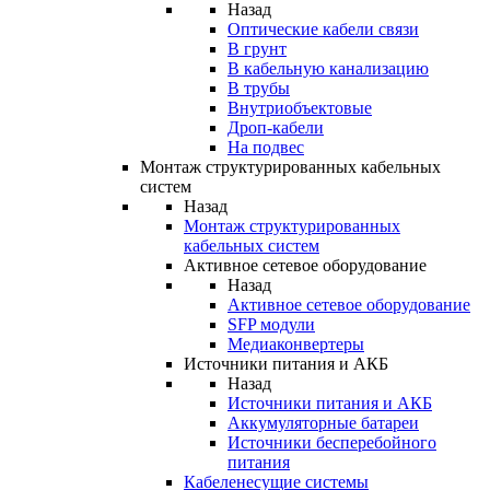
Назад
Оптические кабели связи
В грунт
В кабельную канализацию
В трубы
Внутриобъектовые
Дроп-кабели
На подвес
Монтаж структурированных кабельных
систем
Назад
Монтаж структурированных
кабельных систем
Активное сетевое оборудование
Назад
Активное сетевое оборудование
SFP модули
Медиаконвертеры
Источники питания и АКБ
Назад
Источники питания и АКБ
Аккумуляторные батареи
Источники бесперебойного
питания
Кабеленесущие системы