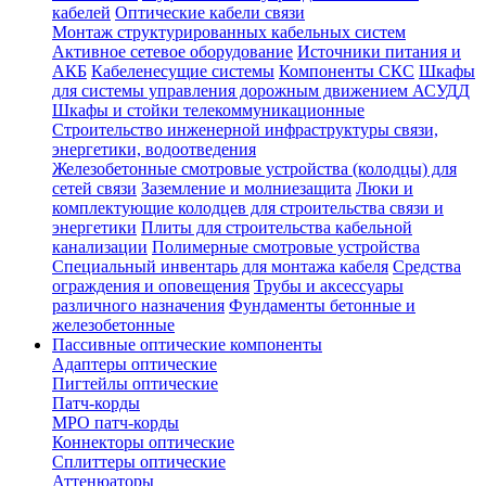
кабелей
Оптические кабели связи
Монтаж структурированных кабельных систем
Активное сетевое оборудование
Источники питания и
АКБ
Кабеленесущие системы
Компоненты СКС
Шкафы
для системы управления дорожным движением АСУДД
Шкафы и стойки телекоммуникационные
Строительство инженерной инфраструктуры связи,
энергетики, водоотведения
Железобетонные смотровые устройства (колодцы) для
сетей связи
Заземление и молниезащита
Люки и
комплектующие колодцев для строительства связи и
энергетики
Плиты для строительства кабельной
канализации
Полимерные смотровые устройства
Специальный инвентарь для монтажа кабеля
Средства
ограждения и оповещения
Трубы и аксессуары
различного назначения
Фундаменты бетонные и
железобетонные
Пассивные оптические компоненты
Адаптеры оптические
Пигтейлы оптические
Патч-корды
MPO патч-корды
Коннекторы оптические
Сплиттеры оптические
Аттенюаторы