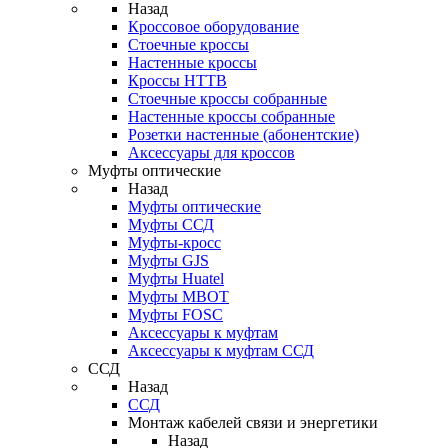
Назад
Кроссовое оборудование
Стоечные кроссы
Настенные кроссы
Кроссы HTTB
Стоечные кроссы собранные
Настенные кроссы собранные
Розетки настенные (абонентские)
Аксессуары для кроссов
Муфты оптические
Назад
Муфты оптические
Муфты ССД
Муфты-кросс
Муфты GJS
Муфты Huatel
Муфты МВОТ
Муфты FOSC
Аксессуары к муфтам
Аксессуары к муфтам ССД
ССД
Назад
ССД
Монтаж кабелей связи и энергетики
Назад