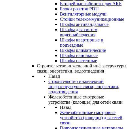
Батарейные кабинеты для АКБ
Блоки розеток PDU
Вентиляторные модули
Стойки телекоммуникационные
Шкафы антивандальные
Шкафы для систем
видеонаблюдения
Шкафы квартирные и
подъездные
Шкафы климатические
Шкафы напольные
Шкафы настенные
Строительство инженерной инфраструктуры
связи, энергетики, водоотведения
Назад
Строительство инженерной
инфраструктуры связи, энергетики,
водоотведения
Железобетонные смотровые
устройства (колодцы) для сетей связи
Назад
Железобетонные смотровые
устройства (колодцы) для сетей
связи
Гидроизоляционные материалы