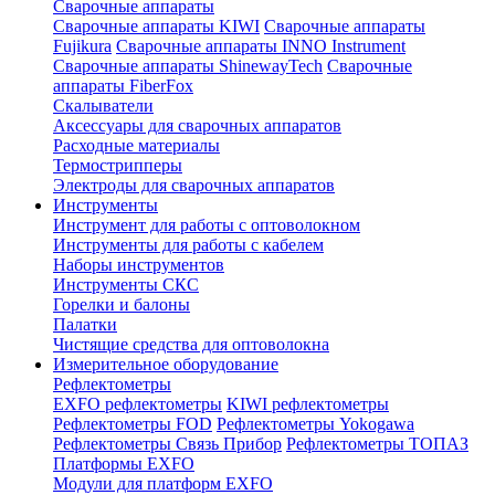
Сварочные аппараты
Сварочные аппараты KIWI
Сварочные аппараты
Fujikura
Сварочные аппараты INNO Instrument
Сварочные аппараты ShinewayTech
Cварочные
аппараты FiberFox
Скалыватели
Аксессуары для сварочных аппаратов
Расходные материалы
Термострипперы
Электроды для сварочных аппаратов
Инструменты
Инструмент для работы с оптоволокном
Инструменты для работы с кабелем
Наборы инструментов
Инструменты СКС
Горелки и балоны
Палатки
Чистящие средства для оптоволокна
Измерительное оборудование
Рефлектометры
EXFO рефлектометры
KIWI рефлектометры
Рефлектометры FOD
Рефлектометры Yokogawa
Рефлектометры Связь Прибор
Рефлектометры ТОПАЗ
Платформы EXFO
Модули для платформ EXFO