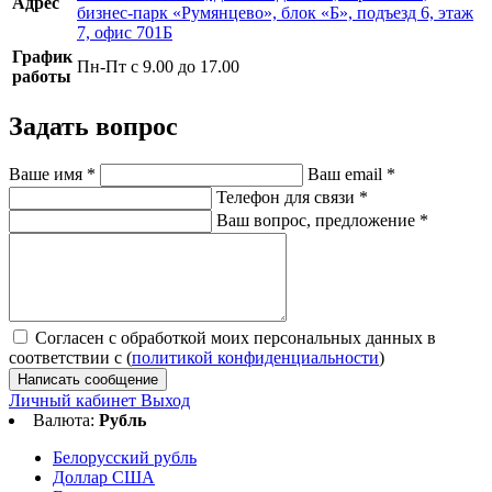
Адрес
бизнес-парк «Румянцево», блок «Б», подъезд 6, этаж
7, офис 701Б
График
Пн-Пт с 9.00 до 17.00
работы
Задать вопрос
Ваше имя
*
Ваш email
*
Телефон для связи
*
Ваш вопрос, предложение
*
Согласен с обработкой моих персональных данных в
соответствии с (
политикой конфиденциальности
)
Написать сообщение
Личный кабинет
Выход
Валюта:
Рубль
Белорусский рубль
Доллар США