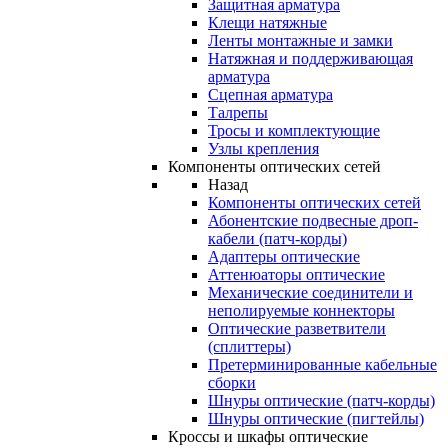
Защитная арматура
Клещи натяжные
Ленты монтажные и замки
Натяжная и поддерживающая
арматура
Сцепная арматура
Талрепы
Тросы и комплектующие
Узлы крепления
Компоненты оптических сетей
Назад
Компоненты оптических сетей
Абонентские подвесные дроп-
кабели (патч-корды)
Адаптеры оптические
Аттенюаторы оптические
Механические соединители и
неполируемые коннекторы
Оптические разветвители
(сплиттеры)
Претерминированные кабельные
сборки
Шнуры оптические (патч-корды)
Шнуры оптические (пигтейлы)
Кроссы и шкафы оптические