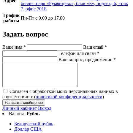
Адрес
бизнес-парк «Румянцево», блок «Б», подъезд 6, этаж
7, офис 701Б
График
Пн-Пт с 9.00 до 17.00
работы
Задать вопрос
Ваше имя
*
Ваш email
*
Телефон для связи
*
Ваш вопрос, предложение
*
Согласен с обработкой моих персональных данных в
соответствии с (
политикой конфиденциальности
)
Написать сообщение
Личный кабинет
Выход
Валюта:
Рубль
Белорусский рубль
Доллар США