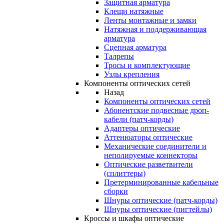
Защитная арматура
Клещи натяжные
Ленты монтажные и замки
Натяжная и поддерживающая
арматура
Сцепная арматура
Талрепы
Тросы и комплектующие
Узлы крепления
Компоненты оптических сетей
Назад
Компоненты оптических сетей
Абонентские подвесные дроп-
кабели (патч-корды)
Адаптеры оптические
Аттенюаторы оптические
Механические соединители и
неполируемые коннекторы
Оптические разветвители
(сплиттеры)
Претерминированные кабельные
сборки
Шнуры оптические (патч-корды)
Шнуры оптические (пигтейлы)
Кроссы и шкафы оптические