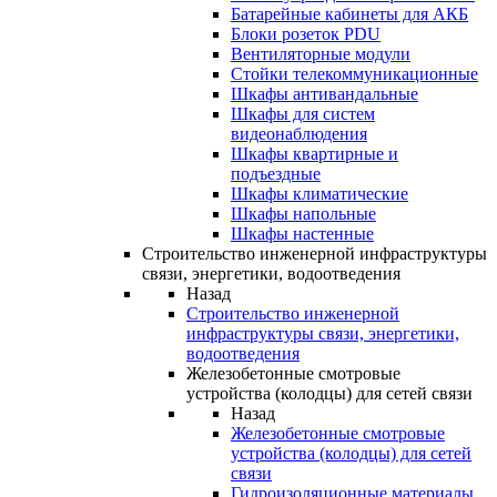
Батарейные кабинеты для АКБ
Блоки розеток PDU
Вентиляторные модули
Стойки телекоммуникационные
Шкафы антивандальные
Шкафы для систем
видеонаблюдения
Шкафы квартирные и
подъездные
Шкафы климатические
Шкафы напольные
Шкафы настенные
Строительство инженерной инфраструктуры
связи, энергетики, водоотведения
Назад
Строительство инженерной
инфраструктуры связи, энергетики,
водоотведения
Железобетонные смотровые
устройства (колодцы) для сетей связи
Назад
Железобетонные смотровые
устройства (колодцы) для сетей
связи
Гидроизоляционные материалы