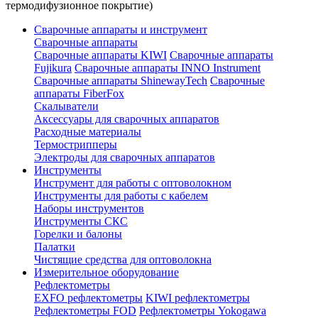
термодифузионное покрытие)
Сварочные аппараты и инструмент
Сварочные аппараты
Сварочные аппараты KIWI
Сварочные аппараты
Fujikura
Сварочные аппараты INNO Instrument
Сварочные аппараты ShinewayTech
Cварочные
аппараты FiberFox
Скалыватели
Аксессуары для сварочных аппаратов
Расходные материалы
Термострипперы
Электроды для сварочных аппаратов
Инструменты
Инструмент для работы с оптоволокном
Инструменты для работы с кабелем
Наборы инструментов
Инструменты СКС
Горелки и балоны
Палатки
Чистящие средства для оптоволокна
Измерительное оборудование
Рефлектометры
EXFO рефлектометры
KIWI рефлектометры
Рефлектометры FOD
Рефлектометры Yokogawa