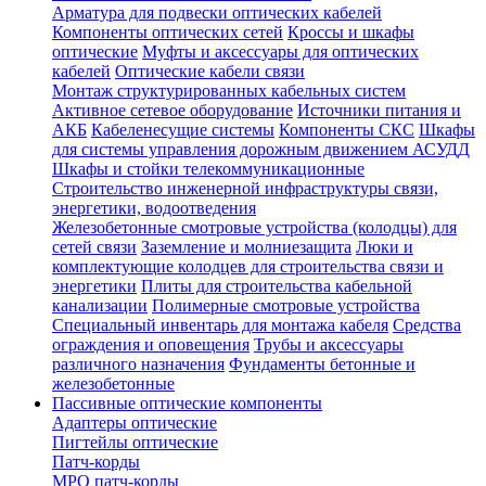
Арматура для подвески оптических кабелей
Компоненты оптических сетей
Кроссы и шкафы
оптические
Муфты и аксессуары для оптических
кабелей
Оптические кабели связи
Монтаж структурированных кабельных систем
Активное сетевое оборудование
Источники питания и
АКБ
Кабеленесущие системы
Компоненты СКС
Шкафы
для системы управления дорожным движением АСУДД
Шкафы и стойки телекоммуникационные
Строительство инженерной инфраструктуры связи,
энергетики, водоотведения
Железобетонные смотровые устройства (колодцы) для
сетей связи
Заземление и молниезащита
Люки и
комплектующие колодцев для строительства связи и
энергетики
Плиты для строительства кабельной
канализации
Полимерные смотровые устройства
Специальный инвентарь для монтажа кабеля
Средства
ограждения и оповещения
Трубы и аксессуары
различного назначения
Фундаменты бетонные и
железобетонные
Пассивные оптические компоненты
Адаптеры оптические
Пигтейлы оптические
Патч-корды
MPO патч-корды