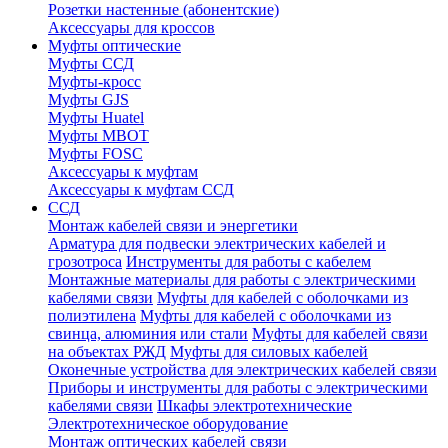
Розетки настенные (абонентские)
Аксессуары для кроссов
Муфты оптические
Муфты ССД
Муфты-кросс
Муфты GJS
Муфты Huatel
Муфты МВОТ
Муфты FOSC
Аксессуары к муфтам
Аксессуары к муфтам ССД
ССД
Монтаж кабелей связи и энергетики
Арматура для подвески электрических кабелей и
грозотроса
Инструменты для работы с кабелем
Монтажные материалы для работы с электрическими
кабелями связи
Муфты для кабелей с оболочками из
полиэтилена
Муфты для кабелей с оболочками из
свинца, алюминия или стали
Муфты для кабелей связи
на объектах РЖД
Муфты для силовых кабелей
Оконечные устройства для электрических кабелей связи
Приборы и инструменты для работы с электрическими
кабелями связи
Шкафы электротехнические
Электротехническое оборудование
Монтаж оптических кабелей связи