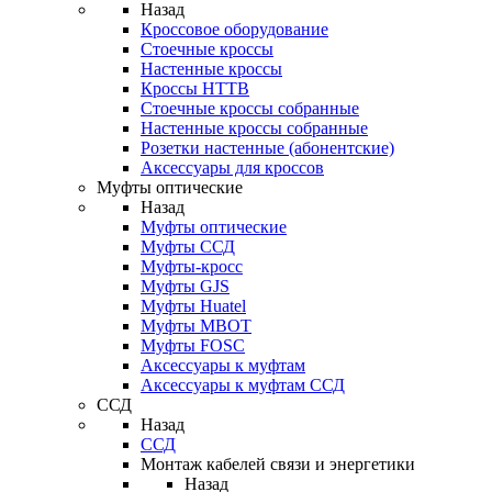
Назад
Кроссовое оборудование
Стоечные кроссы
Настенные кроссы
Кроссы HTTB
Стоечные кроссы собранные
Настенные кроссы собранные
Розетки настенные (абонентские)
Аксессуары для кроссов
Муфты оптические
Назад
Муфты оптические
Муфты ССД
Муфты-кросс
Муфты GJS
Муфты Huatel
Муфты МВОТ
Муфты FOSC
Аксессуары к муфтам
Аксессуары к муфтам ССД
ССД
Назад
ССД
Монтаж кабелей связи и энергетики
Назад