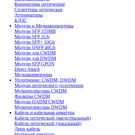
Коннекторы оптические
Сплиттеры оптические
Аттенюаторы
КДЗС
Модули и Медиаконвертеры
Модули SFP 155MB
Модули SFP 1Gb
Модули SFP+ 10Gb
Модули QSFP 40Gb
Модули для CWDM
Модули для DWDM
Модули SFP GPON
Direct Attach
Медиаконвертеры
Уплотнение: CWDM, DWDM
Модули оптического уплотнения
Мультиплексоры CWDM
Фильтры CWDM
Модули OADM CWDM
Мультиплексоры DWDM
Кабель и кабельная арматура
Кабель оптический (магистральный)
Кабель оптический (локальный)
Дроп кабель
Натяжная арматура