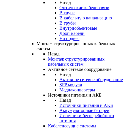
Назад
Оптические кабели связи
В грунт
В кабельную канализацию
В трубы
Внутриобъектовые
Дроп-кабели
На подвес
Монтаж структурированных кабельных
систем
Назад
Монтаж структурированных
кабельных систем
Активное сетевое оборудование
Назад
Активное сетевое оборудование
SFP модули
Медиаконвертеры
Источники питания и АКБ
Назад
Источники питания и АКБ
Аккумуляторные батареи
Источники бесперебойного
питания
Кабеленесущие системы