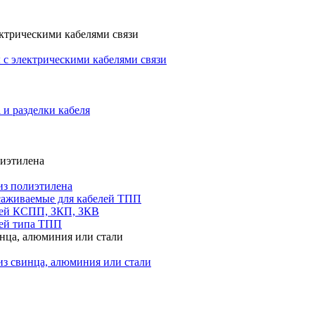
ктрическими кабелями связи
с электрическими кабелями связи
 и разделки кабеля
лиэтилена
из полиэтилена
саживаемые для кабелей ТПП
лей КСПП, ЗКП, ЗКВ
ей типа ТПП
инца, алюминия или стали
из свинца, алюминия или стали