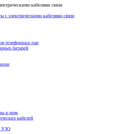
лектрическими кабелями связи
ы с электрическими кабелями связи
ия телефонных пар
орных батарей
зации
ры к ним
ических кабелей
я УЗО