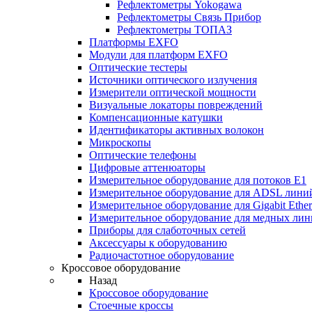
Рефлектометры Yokogawa
Рефлектометры Связь Прибор
Рефлектометры ТОПАЗ
Платформы EXFO
Модули для платформ EXFO
Оптические тестеры
Источники оптического излучения
Измерители оптической мощности
Визуальные локаторы повреждений
Компенсационные катушки
Идентификаторы активных волокон
Микроскопы
Оптические телефоны
Цифровые аттенюаторы
Измерительное оборудование для потоков Е1
Измерительное оборудование для ADSL лини
Измерительное оборудование для Gigabit Ether
Измерительное оборудование для медных ли
Приборы для слаботочных сетей
Аксессуары к оборудованию
Радиочастотное оборудование
Кроссовое оборудование
Назад
Кроссовое оборудование
Стоечные кроссы