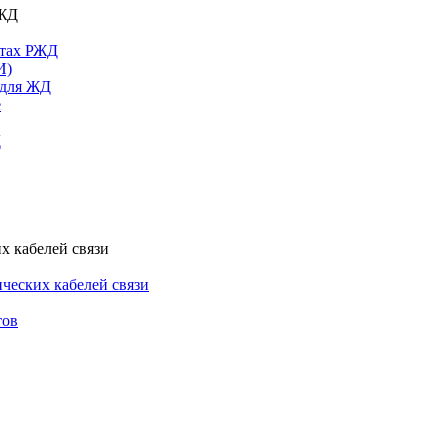
РЖД
ктах РЖД
И)
 для ЖД
е
Д
х кабелей связи
ческих кабелей связи
тов