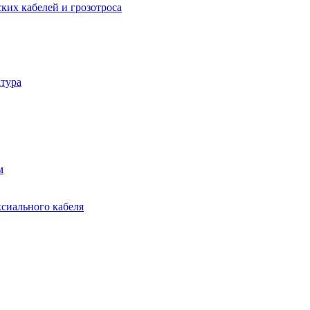
ких кабелей и грозотроса
тура
м
ксиального кабеля