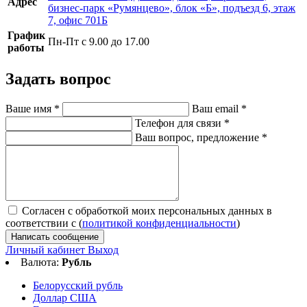
Адрес
бизнес-парк «Румянцево», блок «Б», подъезд 6, этаж
7, офис 701Б
График
Пн-Пт с 9.00 до 17.00
работы
Задать вопрос
Ваше имя
*
Ваш email
*
Телефон для связи
*
Ваш вопрос, предложение
*
Согласен с обработкой моих персональных данных в
соответствии с (
политикой конфиденциальности
)
Написать сообщение
Личный кабинет
Выход
Валюта:
Рубль
Белорусский рубль
Доллар США