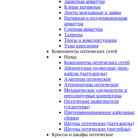
Защитная арматура
Клещи натяжные
Ленты монтажные и замки
Натяжная и поддерживающая
арматура
Сцепная арматура
Талрепы
Тросы и комплектующие
Узлы крепления
Компоненты оптических сетей
Назад
Компоненты оптических сетей
Абонентские подвесные дроп-
кабели (патч-корды)
Адаптеры оптические
Аттенюаторы оптические
Механические соединители и
неполируемые коннекторы
Оптические разветвители
(сплиттеры)
Претерминированные кабельные
сборки
Шнуры оптические (патч-корды)
Шнуры оптические (пигтейлы)
Кроссы и шкафы оптические