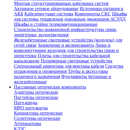
Монтаж структурированных кабельных систем
Активное сетевое оборудование
Источники питания и
АКБ
Кабеленесущие системы
Компоненты СКС
Шкафы
для системы управления дорожным движением АСУДД
Шкафы и стойки телекоммуникационные
Строительство инженерной инфраструктуры связи,
энергетики, водоотведения
Железобетонные смотровые устройства (колодцы) для
сетей связи
Заземление и молниезащита
Люки и
комплектующие колодцев для строительства связи и
энергетики
Плиты для строительства кабельной
канализации
Полимерные смотровые устройства
Специальный инвентарь для монтажа кабеля
Средства
ограждения и оповещения
Трубы и аксессуары
различного назначения
Фундаменты бетонные и
железобетонные
Пассивные оптические компоненты
Адаптеры оптические
Пигтейлы оптические
Патч-корды
MPO патч-корды
Коннекторы оптические
Сплиттеры оптические
Аттенюаторы
КДЗС