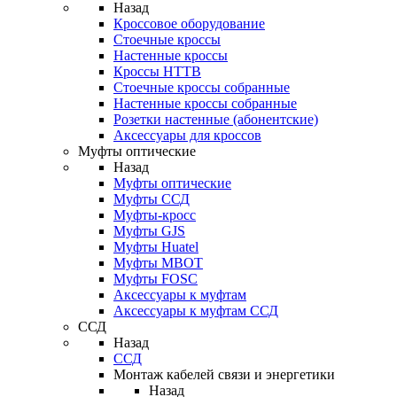
Назад
Кроссовое оборудование
Стоечные кроссы
Настенные кроссы
Кроссы HTTB
Стоечные кроссы собранные
Настенные кроссы собранные
Розетки настенные (абонентские)
Аксессуары для кроссов
Муфты оптические
Назад
Муфты оптические
Муфты ССД
Муфты-кросс
Муфты GJS
Муфты Huatel
Муфты МВОТ
Муфты FOSC
Аксессуары к муфтам
Аксессуары к муфтам ССД
ССД
Назад
ССД
Монтаж кабелей связи и энергетики
Назад