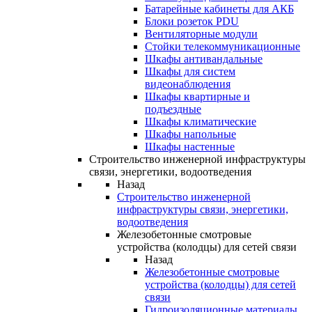
Батарейные кабинеты для АКБ
Блоки розеток PDU
Вентиляторные модули
Стойки телекоммуникационные
Шкафы антивандальные
Шкафы для систем
видеонаблюдения
Шкафы квартирные и
подъездные
Шкафы климатические
Шкафы напольные
Шкафы настенные
Строительство инженерной инфраструктуры
связи, энергетики, водоотведения
Назад
Строительство инженерной
инфраструктуры связи, энергетики,
водоотведения
Железобетонные смотровые
устройства (колодцы) для сетей связи
Назад
Железобетонные смотровые
устройства (колодцы) для сетей
связи
Гидроизоляционные материалы