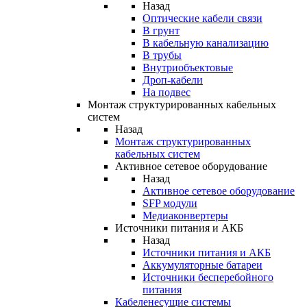
Назад
Оптические кабели связи
В грунт
В кабельную канализацию
В трубы
Внутриобъектовые
Дроп-кабели
На подвес
Монтаж структурированных кабельных
систем
Назад
Монтаж структурированных
кабельных систем
Активное сетевое оборудование
Назад
Активное сетевое оборудование
SFP модули
Медиаконвертеры
Источники питания и АКБ
Назад
Источники питания и АКБ
Аккумуляторные батареи
Источники бесперебойного
питания
Кабеленесущие системы