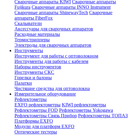
Сварочные аппараты KIWI
Сварочные аппараты
Fujikura
Сварочные аппараты INNO Instrument
Сварочные аппараты ShinewayTech
Cварочные
аппараты FiberFox
Скалыватели
Аксессуары для сварочных аппаратов
Расходные материалы
Термострипперы
Электроды для сварочных аппаратов
Инструменты
Инструмент для работы с оптоволокном
Инструменты для работы с кабелем
Наборы инструментов
Инструменты СКС
Горелки и балоны
Палатки
Чистящие средства для оптоволокна
Измерительное оборудование
Рефлектометры
EXFO рефлектометры
KIWI рефлектометры
Рефлектометры FOD
Рефлектометры Yokogawa
Рефлектометры Связь Прибор
Рефлектометры ТОПАЗ
Платформы EXFO
Модули для платформ EXFO
Оптические тестеры