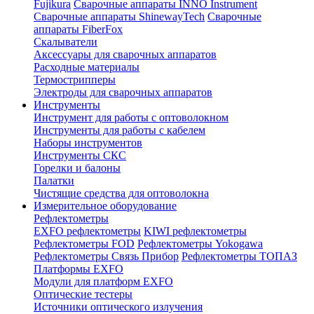
Fujikura
Сварочные аппараты INNO Instrument
Сварочные аппараты ShinewayTech
Cварочные
аппараты FiberFox
Скалыватели
Аксессуары для сварочных аппаратов
Расходные материалы
Термострипперы
Электроды для сварочных аппаратов
Инструменты
Инструмент для работы с оптоволокном
Инструменты для работы с кабелем
Наборы инструментов
Инструменты СКС
Горелки и балоны
Палатки
Чистящие средства для оптоволокна
Измерительное оборудование
Рефлектометры
EXFO рефлектометры
KIWI рефлектометры
Рефлектометры FOD
Рефлектометры Yokogawa
Рефлектометры Связь Прибор
Рефлектометры ТОПАЗ
Платформы EXFO
Модули для платформ EXFO
Оптические тестеры
Источники оптического излучения