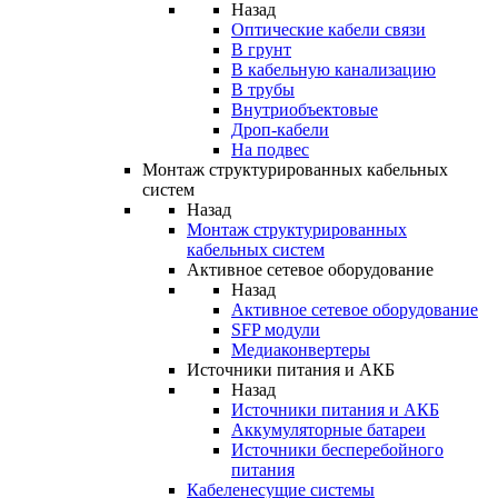
Назад
Оптические кабели связи
В грунт
В кабельную канализацию
В трубы
Внутриобъектовые
Дроп-кабели
На подвес
Монтаж структурированных кабельных
систем
Назад
Монтаж структурированных
кабельных систем
Активное сетевое оборудование
Назад
Активное сетевое оборудование
SFP модули
Медиаконвертеры
Источники питания и АКБ
Назад
Источники питания и АКБ
Аккумуляторные батареи
Источники бесперебойного
питания
Кабеленесущие системы