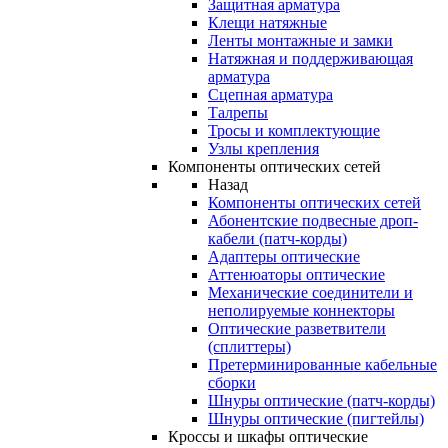
Защитная арматура
Клещи натяжные
Ленты монтажные и замки
Натяжная и поддерживающая
арматура
Сцепная арматура
Талрепы
Тросы и комплектующие
Узлы крепления
Компоненты оптических сетей
Назад
Компоненты оптических сетей
Абонентские подвесные дроп-
кабели (патч-корды)
Адаптеры оптические
Аттенюаторы оптические
Механические соединители и
неполируемые коннекторы
Оптические разветвители
(сплиттеры)
Претерминированные кабельные
сборки
Шнуры оптические (патч-корды)
Шнуры оптические (пигтейлы)
Кроссы и шкафы оптические