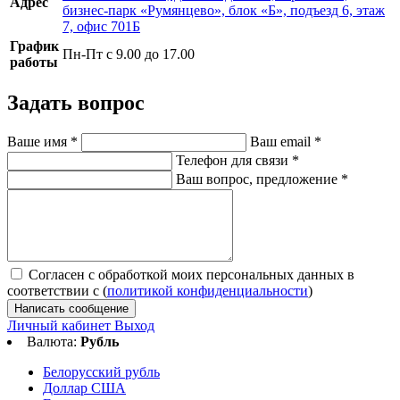
Адрес
бизнес-парк «Румянцево», блок «Б», подъезд 6, этаж
7, офис 701Б
График
Пн-Пт с 9.00 до 17.00
работы
Задать вопрос
Ваше имя
*
Ваш email
*
Телефон для связи
*
Ваш вопрос, предложение
*
Согласен с обработкой моих персональных данных в
соответствии с (
политикой конфиденциальности
)
Написать сообщение
Личный кабинет
Выход
Валюта:
Рубль
Белорусский рубль
Доллар США