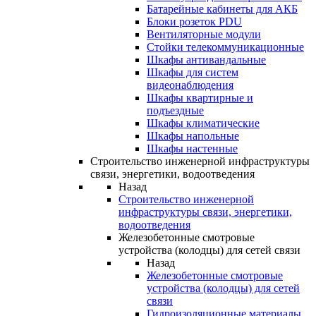
Батарейные кабинеты для АКБ
Блоки розеток PDU
Вентиляторные модули
Стойки телекоммуникационные
Шкафы антивандальные
Шкафы для систем
видеонаблюдения
Шкафы квартирные и
подъездные
Шкафы климатические
Шкафы напольные
Шкафы настенные
Строительство инженерной инфраструктуры
связи, энергетики, водоотведения
Назад
Строительство инженерной
инфраструктуры связи, энергетики,
водоотведения
Железобетонные смотровые
устройства (колодцы) для сетей связи
Назад
Железобетонные смотровые
устройства (колодцы) для сетей
связи
Гидроизоляционные материалы