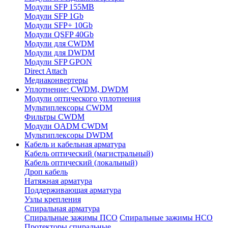
Модули SFP 155MB
Модули SFP 1Gb
Модули SFP+ 10Gb
Модули QSFP 40Gb
Модули для CWDM
Модули для DWDM
Модули SFP GPON
Direct Attach
Медиаконвертеры
Уплотнение: CWDM, DWDM
Модули оптического уплотнения
Мультиплексоры CWDM
Фильтры CWDM
Модули OADM CWDM
Мультиплексоры DWDM
Кабель и кабельная арматура
Кабель оптический (магистральный)
Кабель оптический (локальный)
Дроп кабель
Натяжная арматура
Поддерживающая арматура
Узлы крепления
Спиральная арматура
Спиральные зажимы ПСО
Спиральные зажимы НСО
Протекторы спиральные