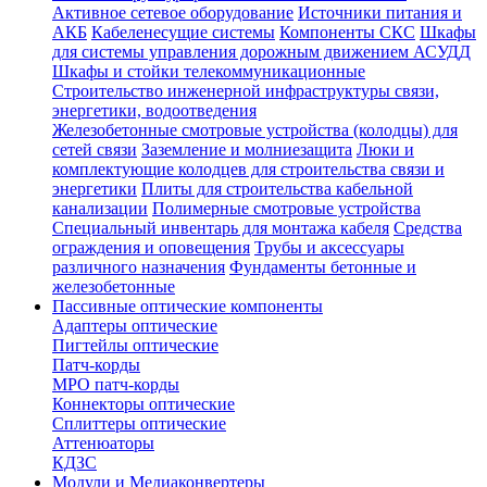
Активное сетевое оборудование
Источники питания и
АКБ
Кабеленесущие системы
Компоненты СКС
Шкафы
для системы управления дорожным движением АСУДД
Шкафы и стойки телекоммуникационные
Строительство инженерной инфраструктуры связи,
энергетики, водоотведения
Железобетонные смотровые устройства (колодцы) для
сетей связи
Заземление и молниезащита
Люки и
комплектующие колодцев для строительства связи и
энергетики
Плиты для строительства кабельной
канализации
Полимерные смотровые устройства
Специальный инвентарь для монтажа кабеля
Средства
ограждения и оповещения
Трубы и аксессуары
различного назначения
Фундаменты бетонные и
железобетонные
Пассивные оптические компоненты
Адаптеры оптические
Пигтейлы оптические
Патч-корды
MPO патч-корды
Коннекторы оптические
Сплиттеры оптические
Аттенюаторы
КДЗС
Модули и Медиаконвертеры