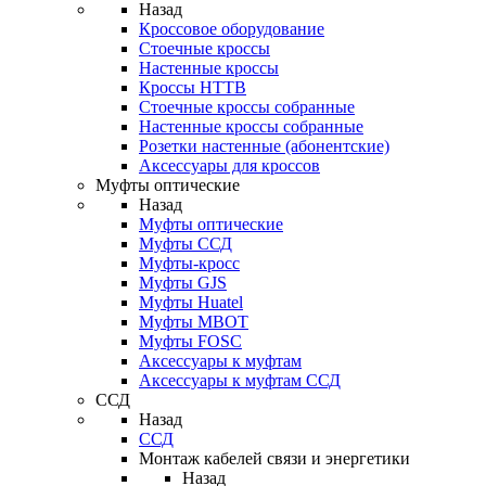
Назад
Кроссовое оборудование
Стоечные кроссы
Настенные кроссы
Кроссы HTTB
Стоечные кроссы собранные
Настенные кроссы собранные
Розетки настенные (абонентские)
Аксессуары для кроссов
Муфты оптические
Назад
Муфты оптические
Муфты ССД
Муфты-кросс
Муфты GJS
Муфты Huatel
Муфты МВОТ
Муфты FOSC
Аксессуары к муфтам
Аксессуары к муфтам ССД
ССД
Назад
ССД
Монтаж кабелей связи и энергетики
Назад