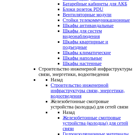
Батарейные кабинеты для АКБ
Блоки розеток PDU
Вентиляторные модули
Стойки телекоммуникационные
Шкафы антивандальные
Шкафы для систем
видеонаблюдения
Шкафы квартирные и
подъездные
Шкафы климатические
Шкафы напольные
Шкафы настенные
Строительство инженерной инфраструктуры
связи, энергетики, водоотведения
Назад
Строительство инженерной
инфраструктуры связи, энергетики,
водоотведения
Железобетонные смотровые
устройства (колодцы) для сетей связи
Назад
Железобетонные смотровые
устройства (колодцы) для сетей
связи
Гидроизоляционные материалы