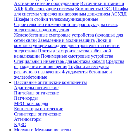
Активное сетевое оборудование
Источники питания и
АКБ
Кабеленесущие системы
Компоненты СКС
Шкафы
для системы управления дорожным движением АСУДД
Шкафы и стойки телекоммуникационные
Строительство инженерной инфраструктуры связи,
энергетики, водоотведения
Железобетонные смотровые устройства (колодцы) для
сетей связи
Заземление и молниезащита
Люки и
комплектующие колодцев для строительства связи и
энергетики
Плиты для строительства кабельной
канализации
Полимерные смотровые устройства
Специальный инвентарь для монтажа кабеля
Средства
ограждения и оповещения
Трубы и аксессуары
различного назначения
Фундаменты бетонные и
железобетонные
Пассивные оптические компоненты
Адаптеры оптические
Пигтейлы оптические
Патч-корды
MPO патч-корды
Коннекторы оптические
Сплиттеры оптические
Аттенюаторы
КДЗС
Модули и Медиаконвертеры