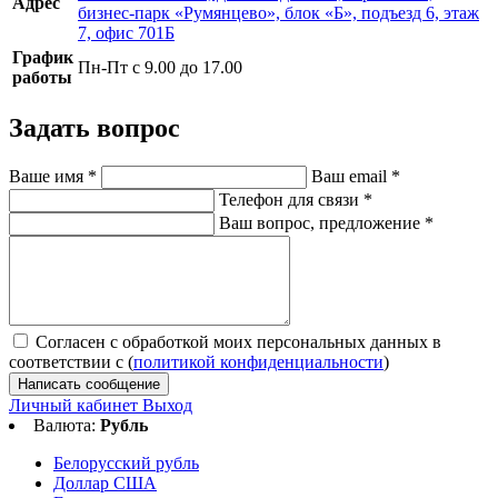
Адрес
бизнес-парк «Румянцево», блок «Б», подъезд 6, этаж
7, офис 701Б
График
Пн-Пт с 9.00 до 17.00
работы
Задать вопрос
Ваше имя
*
Ваш email
*
Телефон для связи
*
Ваш вопрос, предложение
*
Согласен с обработкой моих персональных данных в
соответствии с (
политикой конфиденциальности
)
Написать сообщение
Личный кабинет
Выход
Валюта:
Рубль
Белорусский рубль
Доллар США