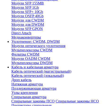
Модули SFP 155MB
Модули SFP 1Gb
Модули SFP+ 10Gb
Модули QSFP 40Gb
Модули для CWDM
Модули для DWDM
Модули SFP GPON
Direct Attach
Медиаконвертеры
Уплотнение: CWDM, DWDM
Модули оптического уплотнения
Мультиплексоры CWDM
Фильтры CWDM
Модули OADM CWDM
Мультиплексоры DWDM
Кабель и кабельная арматура
Кабель оптический (магистральный)
Кабель оптический (локальный)
Дроп кабель
Натяжная арматура
Поддерживающая арматура
Узлы крепления
Спиральная арматура
Спиральные зажимы ПСО
Спиральные зажимы НСО
Протекторы спиральные