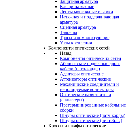
Защитная арматура
Клещи натяжные
Ленты монтажные и замки
Натяжная и поддерживающая
арматура
Сцепная арматура
Талрепы
Тросы и комплектующие
Узлы крепления
Компоненты оптических сетей
Назад
Компоненты оптических сетей
Абонентские подвесные дроп-
кабели (патч-корды)
Адаптеры оптические
Аттенюаторы оптические
Механические соединители и
неполируемые коннекторы
Оптические разветвители
(сплиттеры)
Претерминированные кабельные
сборки
Шнуры оптические (патч-корды)
Шнуры оптические (пигтейлы)
Кроссы и шкафы оптические