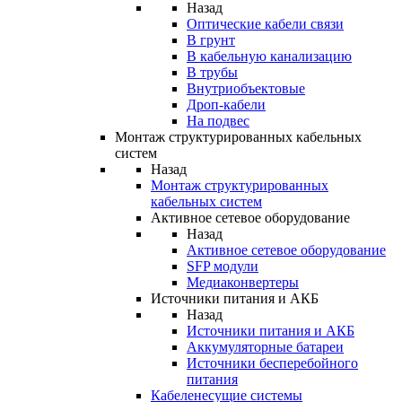
Назад
Оптические кабели связи
В грунт
В кабельную канализацию
В трубы
Внутриобъектовые
Дроп-кабели
На подвес
Монтаж структурированных кабельных
систем
Назад
Монтаж структурированных
кабельных систем
Активное сетевое оборудование
Назад
Активное сетевое оборудование
SFP модули
Медиаконвертеры
Источники питания и АКБ
Назад
Источники питания и АКБ
Аккумуляторные батареи
Источники бесперебойного
питания
Кабеленесущие системы