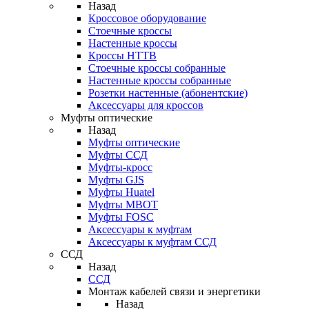
Назад
Кроссовое оборудование
Стоечные кроссы
Настенные кроссы
Кроссы HTTB
Стоечные кроссы собранные
Настенные кроссы собранные
Розетки настенные (абонентские)
Аксессуары для кроссов
Муфты оптические
Назад
Муфты оптические
Муфты ССД
Муфты-кросс
Муфты GJS
Муфты Huatel
Муфты МВОТ
Муфты FOSC
Аксессуары к муфтам
Аксессуары к муфтам ССД
ССД
Назад
ССД
Монтаж кабелей связи и энергетики
Назад