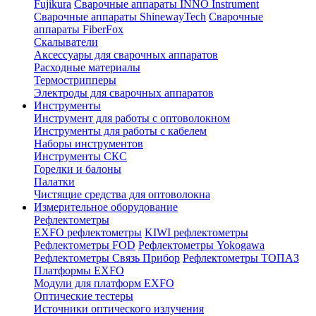
Fujikura
Сварочные аппараты INNO Instrument
Сварочные аппараты ShinewayTech
Cварочные
аппараты FiberFox
Скалыватели
Аксессуары для сварочных аппаратов
Расходные материалы
Термострипперы
Электроды для сварочных аппаратов
Инструменты
Инструмент для работы с оптоволокном
Инструменты для работы с кабелем
Наборы инструментов
Инструменты СКС
Горелки и балоны
Палатки
Чистящие средства для оптоволокна
Измерительное оборудование
Рефлектометры
EXFO рефлектометры
KIWI рефлектометры
Рефлектометры FOD
Рефлектометры Yokogawa
Рефлектометры Связь Прибор
Рефлектометры ТОПАЗ
Платформы EXFO
Модули для платформ EXFO
Оптические тестеры
Источники оптического излучения