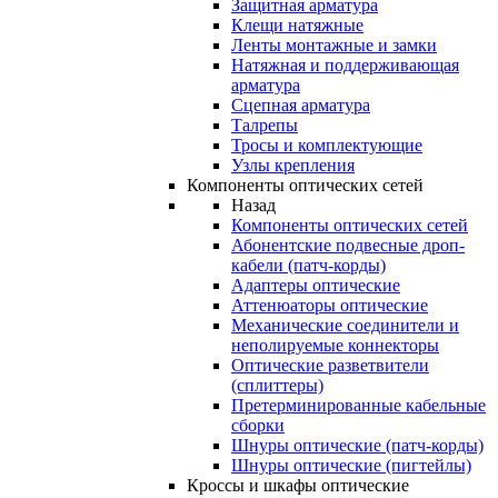
Защитная арматура
Клещи натяжные
Ленты монтажные и замки
Натяжная и поддерживающая
арматура
Сцепная арматура
Талрепы
Тросы и комплектующие
Узлы крепления
Компоненты оптических сетей
Назад
Компоненты оптических сетей
Абонентские подвесные дроп-
кабели (патч-корды)
Адаптеры оптические
Аттенюаторы оптические
Механические соединители и
неполируемые коннекторы
Оптические разветвители
(сплиттеры)
Претерминированные кабельные
сборки
Шнуры оптические (патч-корды)
Шнуры оптические (пигтейлы)
Кроссы и шкафы оптические