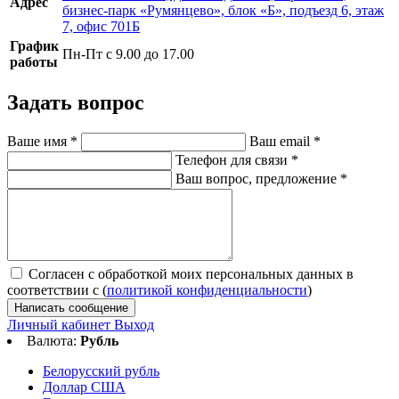
Адрес
бизнес-парк «Румянцево», блок «Б», подъезд 6, этаж
7, офис 701Б
График
Пн-Пт с 9.00 до 17.00
работы
Задать вопрос
Ваше имя
*
Ваш email
*
Телефон для связи
*
Ваш вопрос, предложение
*
Согласен с обработкой моих персональных данных в
соответствии с (
политикой конфиденциальности
)
Написать сообщение
Личный кабинет
Выход
Валюта:
Рубль
Белорусский рубль
Доллар США