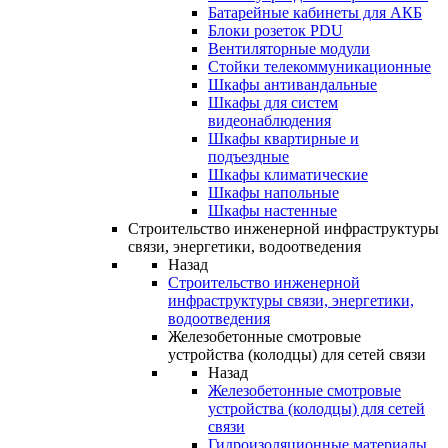
Батарейные кабинеты для АКБ
Блоки розеток PDU
Вентиляторные модули
Стойки телекоммуникационные
Шкафы антивандальные
Шкафы для систем
видеонаблюдения
Шкафы квартирные и
подъездные
Шкафы климатические
Шкафы напольные
Шкафы настенные
Строительство инженерной инфраструктуры
связи, энергетики, водоотведения
Назад
Строительство инженерной
инфраструктуры связи, энергетики,
водоотведения
Железобетонные смотровые
устройства (колодцы) для сетей связи
Назад
Железобетонные смотровые
устройства (колодцы) для сетей
связи
Гидроизоляционные материалы