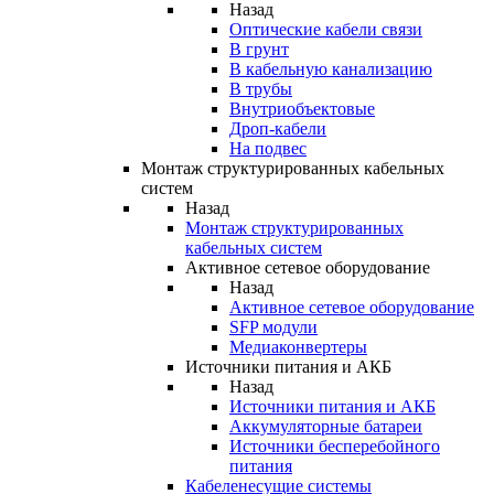
Назад
Оптические кабели связи
В грунт
В кабельную канализацию
В трубы
Внутриобъектовые
Дроп-кабели
На подвес
Монтаж структурированных кабельных
систем
Назад
Монтаж структурированных
кабельных систем
Активное сетевое оборудование
Назад
Активное сетевое оборудование
SFP модули
Медиаконвертеры
Источники питания и АКБ
Назад
Источники питания и АКБ
Аккумуляторные батареи
Источники бесперебойного
питания
Кабеленесущие системы