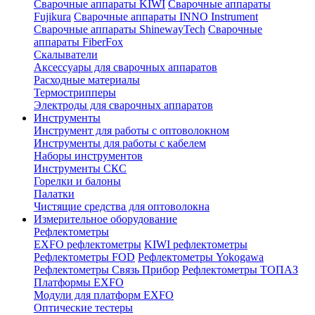
Сварочные аппараты KIWI
Сварочные аппараты
Fujikura
Сварочные аппараты INNO Instrument
Сварочные аппараты ShinewayTech
Cварочные
аппараты FiberFox
Скалыватели
Аксессуары для сварочных аппаратов
Расходные материалы
Термострипперы
Электроды для сварочных аппаратов
Инструменты
Инструмент для работы с оптоволокном
Инструменты для работы с кабелем
Наборы инструментов
Инструменты СКС
Горелки и балоны
Палатки
Чистящие средства для оптоволокна
Измерительное оборудование
Рефлектометры
EXFO рефлектометры
KIWI рефлектометры
Рефлектометры FOD
Рефлектометры Yokogawa
Рефлектометры Связь Прибор
Рефлектометры ТОПАЗ
Платформы EXFO
Модули для платформ EXFO
Оптические тестеры