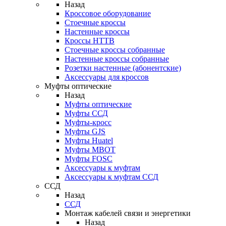
Назад
Кроссовое оборудование
Стоечные кроссы
Настенные кроссы
Кроссы HTTB
Стоечные кроссы собранные
Настенные кроссы собранные
Розетки настенные (абонентские)
Аксессуары для кроссов
Муфты оптические
Назад
Муфты оптические
Муфты ССД
Муфты-кросс
Муфты GJS
Муфты Huatel
Муфты МВОТ
Муфты FOSC
Аксессуары к муфтам
Аксессуары к муфтам ССД
ССД
Назад
ССД
Монтаж кабелей связи и энергетики
Назад