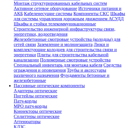
Монтаж структурированных кабельных систем
Активное сетевое оборудование
Источники питания и
АКБ
Кабеленесущие системы
Компоненты СКС
Шкафы
для системы управления дорожным движением АСУДД
Шкафы и стойки телекоммуникационные
Строительство инженерной инфраструктуры связи,
энергетики, водоотведения
Железобетонные смотровые устройства (колодцы) для
сетей связи
Заземление и молниезащита
Люки и
комплектующие колодцев для строительства связи и
энергетики
Плиты для строительства кабельной
канализации
Полимерные смотровые устройства
Специальный инвентарь для монтажа кабеля
Средства
ограждения и оповещения
Трубы и аксессуары
различного назначения
Фундаменты бетонные и
железобетонные
Пассивные оптические компоненты
Адаптеры оптические
Пигтейлы оптические
Патч-корды
MPO патч-корды
Коннекторы оптические
Сплиттеры оптические
Аттенюаторы
КДЗС