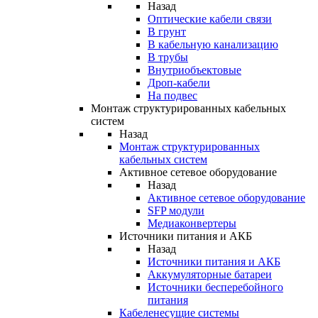
Назад
Оптические кабели связи
В грунт
В кабельную канализацию
В трубы
Внутриобъектовые
Дроп-кабели
На подвес
Монтаж структурированных кабельных
систем
Назад
Монтаж структурированных
кабельных систем
Активное сетевое оборудование
Назад
Активное сетевое оборудование
SFP модули
Медиаконвертеры
Источники питания и АКБ
Назад
Источники питания и АКБ
Аккумуляторные батареи
Источники бесперебойного
питания
Кабеленесущие системы