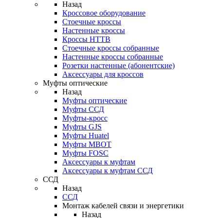
Назад
Кроссовое оборудование
Стоечные кроссы
Настенные кроссы
Кроссы HTTB
Стоечные кроссы собранные
Настенные кроссы собранные
Розетки настенные (абонентские)
Аксессуары для кроссов
Муфты оптические
Назад
Муфты оптические
Муфты ССД
Муфты-кросс
Муфты GJS
Муфты Huatel
Муфты МВОТ
Муфты FOSC
Аксессуары к муфтам
Аксессуары к муфтам ССД
ССД
Назад
ССД
Монтаж кабелей связи и энергетики
Назад