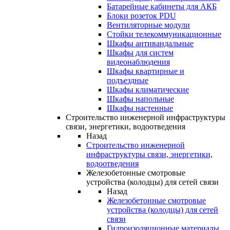
Батарейные кабинеты для АКБ
Блоки розеток PDU
Вентиляторные модули
Стойки телекоммуникационные
Шкафы антивандальные
Шкафы для систем
видеонаблюдения
Шкафы квартирные и
подъездные
Шкафы климатические
Шкафы напольные
Шкафы настенные
Строительство инженерной инфраструктуры
связи, энергетики, водоотведения
Назад
Строительство инженерной
инфраструктуры связи, энергетики,
водоотведения
Железобетонные смотровые
устройства (колодцы) для сетей связи
Назад
Железобетонные смотровые
устройства (колодцы) для сетей
связи
Гидроизоляционные материалы