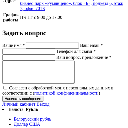
Адрес
бизнес-парк «Румянцево», блок «Б», подъезд 6, этаж
7, офис 701Б
График
Пн-Пт с 9.00 до 17.00
работы
Задать вопрос
Ваше имя
*
Ваш email
*
Телефон для связи
*
Ваш вопрос, предложение
*
Согласен с обработкой моих персональных данных в
соответствии с (
политикой конфиденциальности
)
Написать сообщение
Личный кабинет
Выход
Валюта:
Рубль
Белорусский рубль
Доллар США