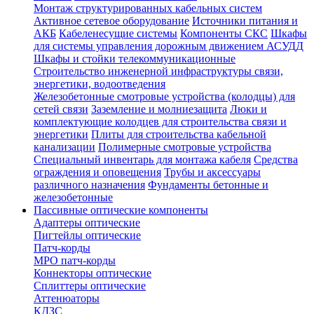
Монтаж структурированных кабельных систем
Активное сетевое оборудование
Источники питания и
АКБ
Кабеленесущие системы
Компоненты СКС
Шкафы
для системы управления дорожным движением АСУДД
Шкафы и стойки телекоммуникационные
Строительство инженерной инфраструктуры связи,
энергетики, водоотведения
Железобетонные смотровые устройства (колодцы) для
сетей связи
Заземление и молниезащита
Люки и
комплектующие колодцев для строительства связи и
энергетики
Плиты для строительства кабельной
канализации
Полимерные смотровые устройства
Специальный инвентарь для монтажа кабеля
Средства
ограждения и оповещения
Трубы и аксессуары
различного назначения
Фундаменты бетонные и
железобетонные
Пассивные оптические компоненты
Адаптеры оптические
Пигтейлы оптические
Патч-корды
MPO патч-корды
Коннекторы оптические
Сплиттеры оптические
Аттенюаторы
КДЗС