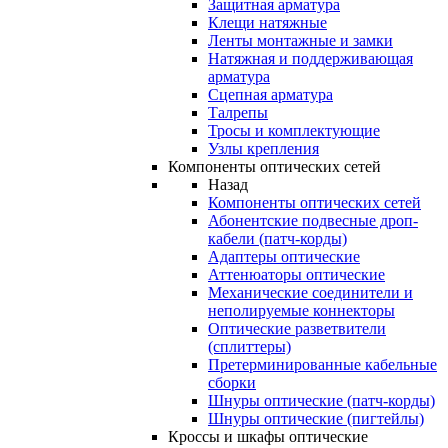
Защитная арматура
Клещи натяжные
Ленты монтажные и замки
Натяжная и поддерживающая
арматура
Сцепная арматура
Талрепы
Тросы и комплектующие
Узлы крепления
Компоненты оптических сетей
Назад
Компоненты оптических сетей
Абонентские подвесные дроп-
кабели (патч-корды)
Адаптеры оптические
Аттенюаторы оптические
Механические соединители и
неполируемые коннекторы
Оптические разветвители
(сплиттеры)
Претерминированные кабельные
сборки
Шнуры оптические (патч-корды)
Шнуры оптические (пигтейлы)
Кроссы и шкафы оптические