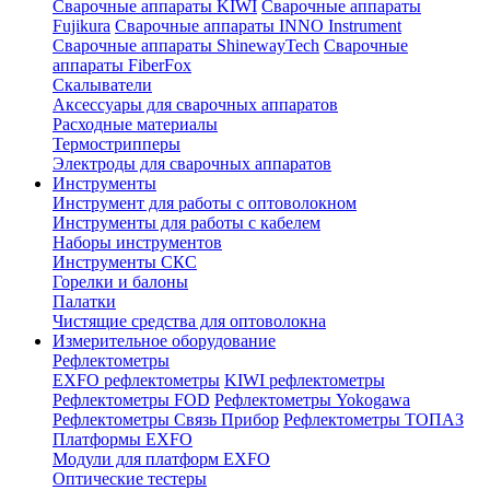
Сварочные аппараты KIWI
Сварочные аппараты
Fujikura
Сварочные аппараты INNO Instrument
Сварочные аппараты ShinewayTech
Cварочные
аппараты FiberFox
Скалыватели
Аксессуары для сварочных аппаратов
Расходные материалы
Термострипперы
Электроды для сварочных аппаратов
Инструменты
Инструмент для работы с оптоволокном
Инструменты для работы с кабелем
Наборы инструментов
Инструменты СКС
Горелки и балоны
Палатки
Чистящие средства для оптоволокна
Измерительное оборудование
Рефлектометры
EXFO рефлектометры
KIWI рефлектометры
Рефлектометры FOD
Рефлектометры Yokogawa
Рефлектометры Связь Прибор
Рефлектометры ТОПАЗ
Платформы EXFO
Модули для платформ EXFO
Оптические тестеры