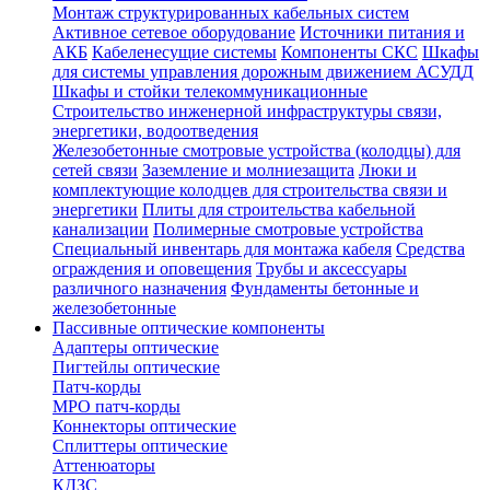
Монтаж структурированных кабельных систем
Активное сетевое оборудование
Источники питания и
АКБ
Кабеленесущие системы
Компоненты СКС
Шкафы
для системы управления дорожным движением АСУДД
Шкафы и стойки телекоммуникационные
Строительство инженерной инфраструктуры связи,
энергетики, водоотведения
Железобетонные смотровые устройства (колодцы) для
сетей связи
Заземление и молниезащита
Люки и
комплектующие колодцев для строительства связи и
энергетики
Плиты для строительства кабельной
канализации
Полимерные смотровые устройства
Специальный инвентарь для монтажа кабеля
Средства
ограждения и оповещения
Трубы и аксессуары
различного назначения
Фундаменты бетонные и
железобетонные
Пассивные оптические компоненты
Адаптеры оптические
Пигтейлы оптические
Патч-корды
MPO патч-корды
Коннекторы оптические
Сплиттеры оптические
Аттенюаторы
КДЗС