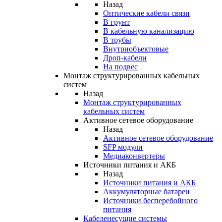
Назад
Оптические кабели связи
В грунт
В кабельную канализацию
В трубы
Внутриобъектовые
Дроп-кабели
На подвес
Монтаж структурированных кабельных
систем
Назад
Монтаж структурированных
кабельных систем
Активное сетевое оборудование
Назад
Активное сетевое оборудование
SFP модули
Медиаконвертеры
Источники питания и АКБ
Назад
Источники питания и АКБ
Аккумуляторные батареи
Источники бесперебойного
питания
Кабеленесущие системы