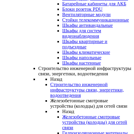
Батарейные кабинеты для АКБ
Блоки розеток PDU
Вентиляторные модули
Стойки телекоммуникационные
Шкафы антивандальные
Шкафы для систем
видеонаблюдения
Шкафы квартирные и
подъездные
Шкафы климатические
Шкафы напольные
Шкафы настенные
Строительство инженерной инфраструктуры
связи, энергетики, водоотведения
Назад
Строительство инженерной
инфраструктуры связи, энергетики,
водоотведения
Железобетонные смотровые
устройства (колодцы) для сетей связи
Назад
Железобетонные смотровые
устройства (колодцы) для сетей
связи
Гидроизоляционные материалы