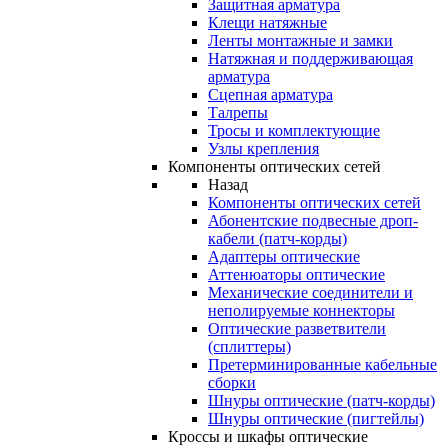
Защитная арматура
Клещи натяжные
Ленты монтажные и замки
Натяжная и поддерживающая
арматура
Сцепная арматура
Талрепы
Тросы и комплектующие
Узлы крепления
Компоненты оптических сетей
Назад
Компоненты оптических сетей
Абонентские подвесные дроп-
кабели (патч-корды)
Адаптеры оптические
Аттенюаторы оптические
Механические соединители и
неполируемые коннекторы
Оптические разветвители
(сплиттеры)
Претерминированные кабельные
сборки
Шнуры оптические (патч-корды)
Шнуры оптические (пигтейлы)
Кроссы и шкафы оптические