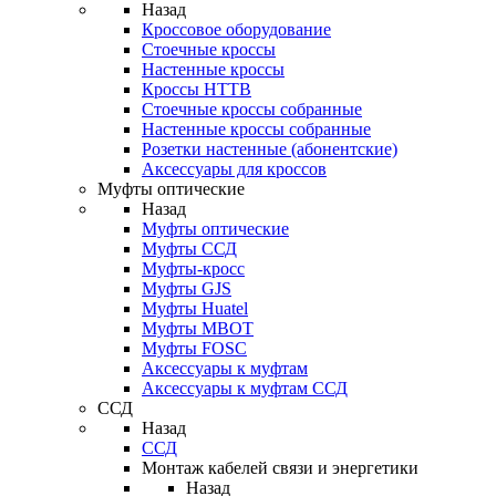
Назад
Кроссовое оборудование
Стоечные кроссы
Настенные кроссы
Кроссы HTTB
Стоечные кроссы собранные
Настенные кроссы собранные
Розетки настенные (абонентские)
Аксессуары для кроссов
Муфты оптические
Назад
Муфты оптические
Муфты ССД
Муфты-кросс
Муфты GJS
Муфты Huatel
Муфты МВОТ
Муфты FOSC
Аксессуары к муфтам
Аксессуары к муфтам ССД
ССД
Назад
ССД
Монтаж кабелей связи и энергетики
Назад