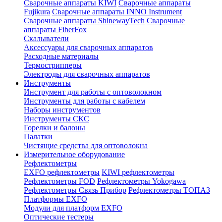
Сварочные аппараты KIWI
Сварочные аппараты
Fujikura
Сварочные аппараты INNO Instrument
Сварочные аппараты ShinewayTech
Cварочные
аппараты FiberFox
Скалыватели
Аксессуары для сварочных аппаратов
Расходные материалы
Термострипперы
Электроды для сварочных аппаратов
Инструменты
Инструмент для работы с оптоволокном
Инструменты для работы с кабелем
Наборы инструментов
Инструменты СКС
Горелки и балоны
Палатки
Чистящие средства для оптоволокна
Измерительное оборудование
Рефлектометры
EXFO рефлектометры
KIWI рефлектометры
Рефлектометры FOD
Рефлектометры Yokogawa
Рефлектометры Связь Прибор
Рефлектометры ТОПАЗ
Платформы EXFO
Модули для платформ EXFO
Оптические тестеры