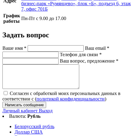
Адрес
бизнес-парк «Румянцево», блок «Б», подъезд 6, этаж
7, офис 701Б
График
Пн-Пт с 9.00 до 17.00
работы
Задать вопрос
Ваше имя
*
Ваш email
*
Телефон для связи
*
Ваш вопрос, предложение
*
Согласен с обработкой моих персональных данных в
соответствии с (
политикой конфиденциальности
)
Написать сообщение
Личный кабинет
Выход
Валюта:
Рубль
Белорусский рубль
Доллар США