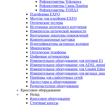
Рефлектометры Yokogawa
Рефлектометры Связь Прибор
Рефлектометры ТОПАЗ
Платформы EXFO
Модули для платформ EXFO
Оптические тестеры
Источники оптического излучения
Измерители оптической мощности
Визуальные локаторы повреждений
Компенсационные катушки
Идентификаторы активных волокон
Микроскопы
Оптические телефоны
Цифровые аттенюаторы
Измерительное оборудование для потоков Е1
Измерительное оборудование для ADSL лини
Измерительное оборудование для Gigabit Ether
Измерительное оборудование для медных ли
Приборы для слаботочных сетей
Аксессуары к оборудованию
Радиочастотное оборудование
Кроссовое оборудование
Назад
Кроссовое оборудование
Стоечные кроссы