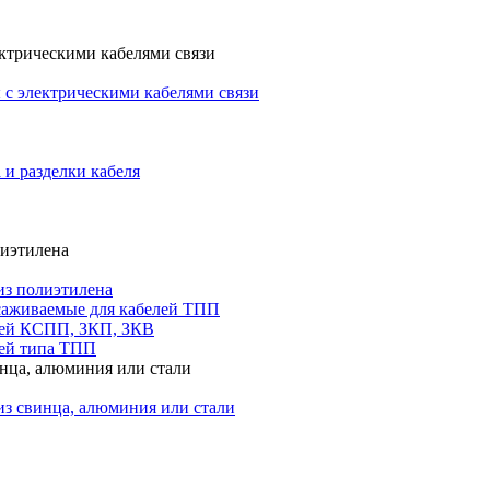
ктрическими кабелями связи
с электрическими кабелями связи
 и разделки кабеля
лиэтилена
из полиэтилена
саживаемые для кабелей ТПП
лей КСПП, ЗКП, ЗКВ
ей типа ТПП
инца, алюминия или стали
из свинца, алюминия или стали