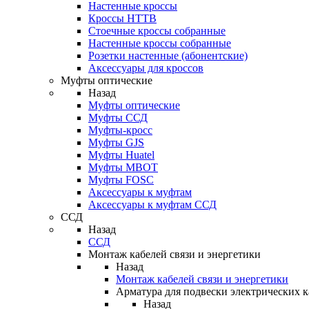
Настенные кроссы
Кроссы HTTB
Стоечные кроссы собранные
Настенные кроссы собранные
Розетки настенные (абонентские)
Аксессуары для кроссов
Муфты оптические
Назад
Муфты оптические
Муфты ССД
Муфты-кросс
Муфты GJS
Муфты Huatel
Муфты МВОТ
Муфты FOSC
Аксессуары к муфтам
Аксессуары к муфтам ССД
ССД
Назад
ССД
Монтаж кабелей связи и энергетики
Назад
Монтаж кабелей связи и энергетики
Арматура для подвески электрических к
Назад