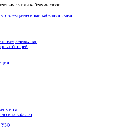
лектрическими кабелями связи
ы с электрическими кабелями связи
ия телефонных пар
орных батарей
зации
ры к ним
ических кабелей
я УЗО