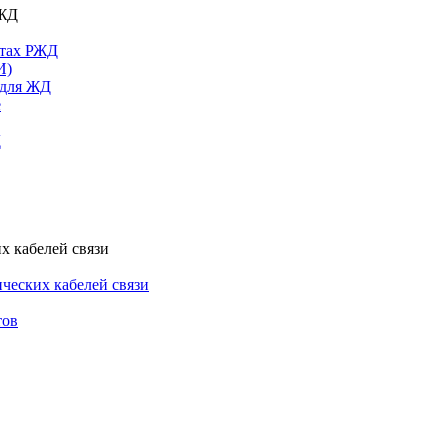
РЖД
ктах РЖД
И)
 для ЖД
е
Д
х кабелей связи
ческих кабелей связи
тов