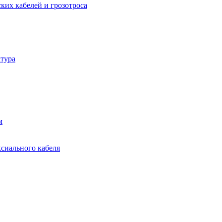
ких кабелей и грозотроса
тура
м
ксиального кабеля