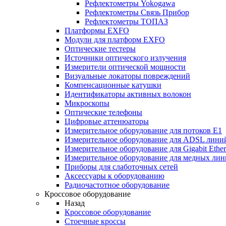
Рефлектометры Yokogawa
Рефлектометры Связь Прибор
Рефлектометры ТОПАЗ
Платформы EXFO
Модули для платформ EXFO
Оптические тестеры
Источники оптического излучения
Измерители оптической мощности
Визуальные локаторы повреждений
Компенсационные катушки
Идентификаторы активных волокон
Микроскопы
Оптические телефоны
Цифровые аттенюаторы
Измерительное оборудование для потоков Е1
Измерительное оборудование для ADSL лини
Измерительное оборудование для Gigabit Ether
Измерительное оборудование для медных ли
Приборы для слаботочных сетей
Аксессуары к оборудованию
Радиочастотное оборудование
Кроссовое оборудование
Назад
Кроссовое оборудование
Стоечные кроссы