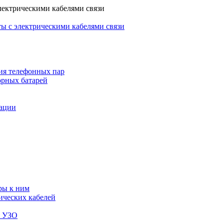
лектрическими кабелями связи
ы с электрическими кабелями связи
ия телефонных пар
орных батарей
зации
ры к ним
ических кабелей
я УЗО