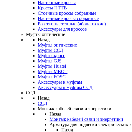
Настенные кроссы
Кроссы HTTB
Стоечные кроссы собранные
Настенные кроссы собранные
Розетки настенные (абонентские)
Аксессуары для кроссов
Муфты оптические
Назад
Муфты оптические
Муфты ССД
Муфты-кросс
Муфты GJS
Муфты Huatel
Муфты МВОТ
Муфты FOSC
Аксессуары к муфтам
Аксессуары к муфтам ССД
ССД
Назад
ССД
Монтаж кабелей связи и энергетики
Назад
Монтаж кабелей связи и энергетики
Арматура для подвески электрических к
Назад