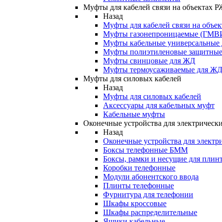
Муфты для кабелей связи на объектах 
Назад
Муфты для кабелей связи на объе
Муфты газонепроницаемые (ГМВ
Муфты кабельные универсальные
Муфты полиэтиленовые защитны
Муфты свинцовые для ЖД
Муфты термоусаживаемые для Ж
Муфты для силовых кабелей
Назад
Муфты для силовых кабелей
Аксессуары для кабельных муфт
Кабельные муфты
Оконечные устройства для электрически
Назад
Оконечные устройства для электри
Боксы телефонные БММ
Боксы, рамки и несущие для плин
Коробки телефонные
Модули абонентского ввода
Плинты телефонные
Фурнитура для телефонии
Шкафы кроссовые
Шкафы распределительные
Ящики кабельные