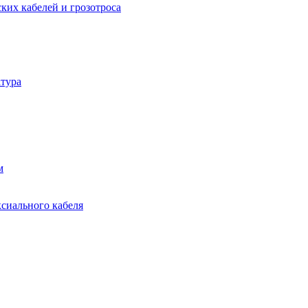
ких кабелей и грозотроса
тура
м
ксиального кабеля