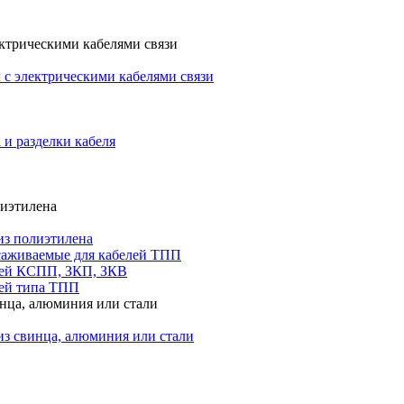
ктрическими кабелями связи
с электрическими кабелями связи
 и разделки кабеля
лиэтилена
из полиэтилена
саживаемые для кабелей ТПП
лей КСПП, ЗКП, ЗКВ
ей типа ТПП
инца, алюминия или стали
из свинца, алюминия или стали