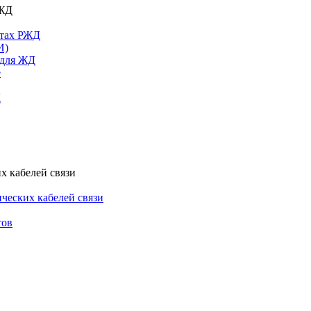
РЖД
ктах РЖД
И)
 для ЖД
е
Д
х кабелей связи
ческих кабелей связи
тов