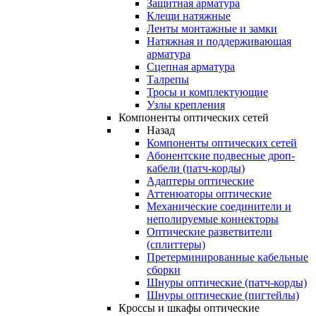
Защитная арматура
Клещи натяжные
Ленты монтажные и замки
Натяжная и поддерживающая
арматура
Сцепная арматура
Талрепы
Тросы и комплектующие
Узлы крепления
Компоненты оптических сетей
Назад
Компоненты оптических сетей
Абонентские подвесные дроп-
кабели (патч-корды)
Адаптеры оптические
Аттенюаторы оптические
Механические соединители и
неполируемые коннекторы
Оптические разветвители
(сплиттеры)
Претерминированные кабельные
сборки
Шнуры оптические (патч-корды)
Шнуры оптические (пигтейлы)
Кроссы и шкафы оптические