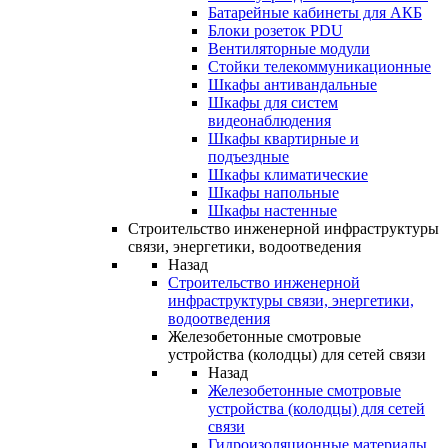
Батарейные кабинеты для АКБ
Блоки розеток PDU
Вентиляторные модули
Стойки телекоммуникационные
Шкафы антивандальные
Шкафы для систем
видеонаблюдения
Шкафы квартирные и
подъездные
Шкафы климатические
Шкафы напольные
Шкафы настенные
Строительство инженерной инфраструктуры
связи, энергетики, водоотведения
Назад
Строительство инженерной
инфраструктуры связи, энергетики,
водоотведения
Железобетонные смотровые
устройства (колодцы) для сетей связи
Назад
Железобетонные смотровые
устройства (колодцы) для сетей
связи
Гидроизоляционные материалы