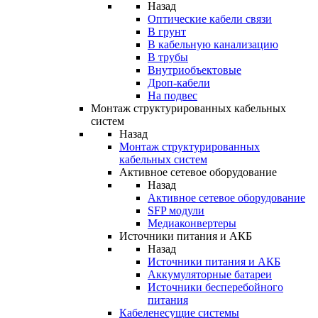
Назад
Оптические кабели связи
В грунт
В кабельную канализацию
В трубы
Внутриобъектовые
Дроп-кабели
На подвес
Монтаж структурированных кабельных
систем
Назад
Монтаж структурированных
кабельных систем
Активное сетевое оборудование
Назад
Активное сетевое оборудование
SFP модули
Медиаконвертеры
Источники питания и АКБ
Назад
Источники питания и АКБ
Аккумуляторные батареи
Источники бесперебойного
питания
Кабеленесущие системы