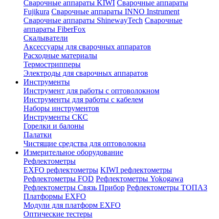
Сварочные аппараты KIWI
Сварочные аппараты
Fujikura
Сварочные аппараты INNO Instrument
Сварочные аппараты ShinewayTech
Cварочные
аппараты FiberFox
Скалыватели
Аксессуары для сварочных аппаратов
Расходные материалы
Термострипперы
Электроды для сварочных аппаратов
Инструменты
Инструмент для работы с оптоволокном
Инструменты для работы с кабелем
Наборы инструментов
Инструменты СКС
Горелки и балоны
Палатки
Чистящие средства для оптоволокна
Измерительное оборудование
Рефлектометры
EXFO рефлектометры
KIWI рефлектометры
Рефлектометры FOD
Рефлектометры Yokogawa
Рефлектометры Связь Прибор
Рефлектометры ТОПАЗ
Платформы EXFO
Модули для платформ EXFO
Оптические тестеры