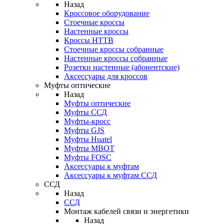
Назад
Кроссовое оборудование
Стоечные кроссы
Настенные кроссы
Кроссы HTTB
Стоечные кроссы собранные
Настенные кроссы собранные
Розетки настенные (абонентские)
Аксессуары для кроссов
Муфты оптические
Назад
Муфты оптические
Муфты ССД
Муфты-кросс
Муфты GJS
Муфты Huatel
Муфты МВОТ
Муфты FOSC
Аксессуары к муфтам
Аксессуары к муфтам ССД
ССД
Назад
ССД
Монтаж кабелей связи и энергетики
Назад