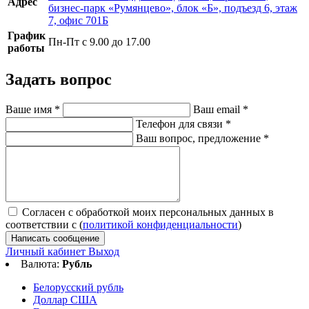
Адрес
бизнес-парк «Румянцево», блок «Б», подъезд 6, этаж
7, офис 701Б
График
Пн-Пт с 9.00 до 17.00
работы
Задать вопрос
Ваше имя
*
Ваш email
*
Телефон для связи
*
Ваш вопрос, предложение
*
Согласен с обработкой моих персональных данных в
соответствии с (
политикой конфиденциальности
)
Написать сообщение
Личный кабинет
Выход
Валюта:
Рубль
Белорусский рубль
Доллар США