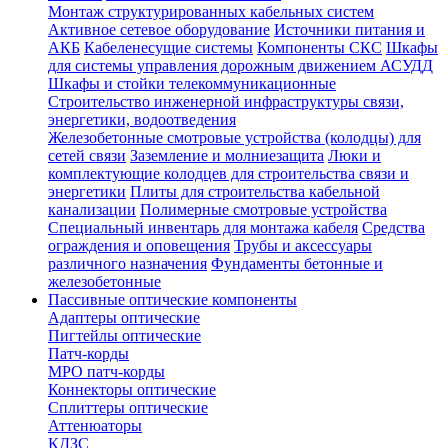
Монтаж структурированных кабельных систем
Активное сетевое оборудование
Источники питания и
АКБ
Кабеленесущие системы
Компоненты СКС
Шкафы
для системы управления дорожным движением АСУДД
Шкафы и стойки телекоммуникационные
Строительство инженерной инфраструктуры связи,
энергетики, водоотведения
Железобетонные смотровые устройства (колодцы) для
сетей связи
Заземление и молниезащита
Люки и
комплектующие колодцев для строительства связи и
энергетики
Плиты для строительства кабельной
канализации
Полимерные смотровые устройства
Специальный инвентарь для монтажа кабеля
Средства
ограждения и оповещения
Трубы и аксессуары
различного назначения
Фундаменты бетонные и
железобетонные
Пассивные оптические компоненты
Адаптеры оптические
Пигтейлы оптические
Патч-корды
MPO патч-корды
Коннекторы оптические
Сплиттеры оптические
Аттенюаторы
КДЗС