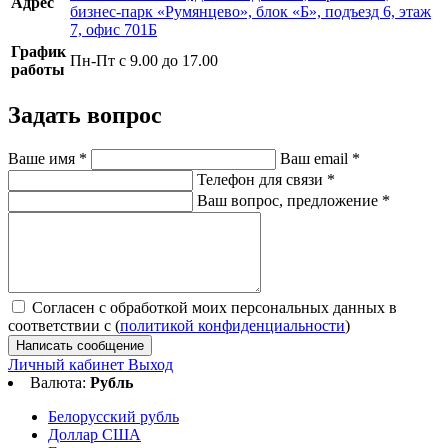
Адрес
бизнес-парк «Румянцево», блок «Б», подъезд 6, этаж
7, офис 701Б
График
Пн-Пт с 9.00 до 17.00
работы
Задать вопрос
Ваше имя
*
Ваш email
*
Телефон для связи
*
Ваш вопрос, предложение
*
Согласен с обработкой моих персональных данных в
соответствии с (
политикой конфиденциальности
)
Написать сообщение
Личный кабинет
Выход
Валюта:
Рубль
Белорусский рубль
Доллар США