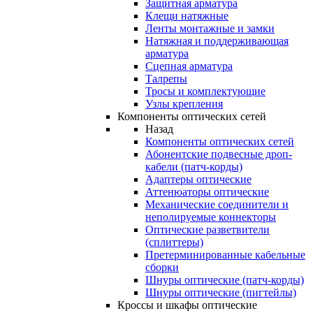
Защитная арматура
Клещи натяжные
Ленты монтажные и замки
Натяжная и поддерживающая
арматура
Сцепная арматура
Талрепы
Тросы и комплектующие
Узлы крепления
Компоненты оптических сетей
Назад
Компоненты оптических сетей
Абонентские подвесные дроп-
кабели (патч-корды)
Адаптеры оптические
Аттенюаторы оптические
Механические соединители и
неполируемые коннекторы
Оптические разветвители
(сплиттеры)
Претерминированные кабельные
сборки
Шнуры оптические (патч-корды)
Шнуры оптические (пигтейлы)
Кроссы и шкафы оптические