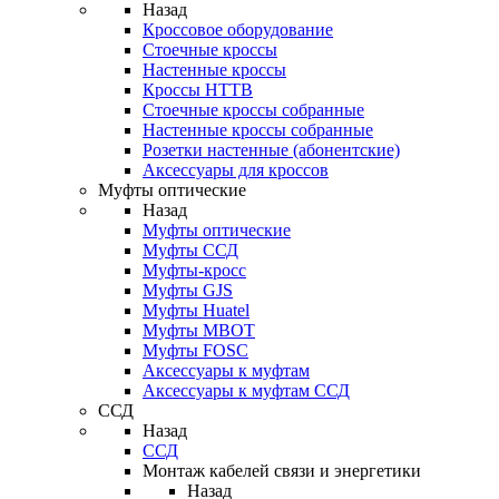
Назад
Кроссовое оборудование
Стоечные кроссы
Настенные кроссы
Кроссы HTTB
Стоечные кроссы собранные
Настенные кроссы собранные
Розетки настенные (абонентские)
Аксессуары для кроссов
Муфты оптические
Назад
Муфты оптические
Муфты ССД
Муфты-кросс
Муфты GJS
Муфты Huatel
Муфты МВОТ
Муфты FOSC
Аксессуары к муфтам
Аксессуары к муфтам ССД
ССД
Назад
ССД
Монтаж кабелей связи и энергетики
Назад