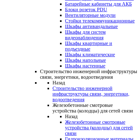
Батарейные кабинеты для АКБ
Блоки розеток PDU
Вентиляторные модули
Стойки телекоммуникационные
Шкафы антивандальные
Шкафы для систем
видеонаблюдения
Шкафы квартирные и
подъездные
Шкафы климатические
Шкафы напольные
Шкафы настенные
Строительство инженерной инфраструктуры
связи, энергетики, водоотведения
Назад
Строительство инженерной
инфраструктуры связи, энергетики,
водоотведения
Железобетонные смотровые
устройства (колодцы) для сетей связи
Назад
Железобетонные смотровые
устройства (колодцы) для сетей
связи
Гидроизоляционные материалы