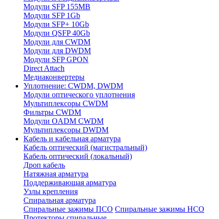
Модули SFP 155MB
Модули SFP 1Gb
Модули SFP+ 10Gb
Модули QSFP 40Gb
Модули для CWDM
Модули для DWDM
Модули SFP GPON
Direct Attach
Медиаконвертеры
Уплотнение: CWDM, DWDM
Модули оптического уплотнения
Мультиплексоры CWDM
Фильтры CWDM
Модули OADM CWDM
Мультиплексоры DWDM
Кабель и кабельная арматура
Кабель оптический (магистральный)
Кабель оптический (локальный)
Дроп кабель
Натяжная арматура
Поддерживающая арматура
Узлы крепления
Спиральная арматура
Спиральные зажимы ПСО
Спиральные зажимы НСО
Протекторы спиральные