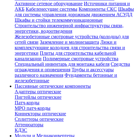
Активное сетевое оборудование
Источники питания и
АКБ
Кабеленесущие системы
Компоненты СКС
Шкафы
для системы управления дорожным движением АСУДД
Шкафы и стойки телекоммуникационные
Строительство инженерной инфраструктуры связи,
энергетики, водоотведения
Железобетонные смотровые устройства (колодцы) для
сетей связи
Заземление и молниезащита
Люки и
комплектующие колодцев для строительства связи и
энергетики
Плиты для строительства кабельной
канализации
Полимерные смотровые устройства
Специальный инвентарь для монтажа кабеля
Средства
ограждения и оповещения
Трубы и аксессуары
различного назначения
Фундаменты бетонные и
железобетонные
Пассивные оптические компоненты
Адаптеры оптические
Пигтейлы оптические
Патч-корды
MPO патч-корды
Коннекторы оптические
Сплиттеры оптические
Аттенюаторы
КДЗС
Модули и Медиаконвертеры