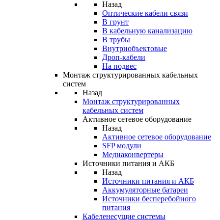
Назад
Оптические кабели связи
В грунт
В кабельную канализацию
В трубы
Внутриобъектовые
Дроп-кабели
На подвес
Монтаж структурированных кабельных
систем
Назад
Монтаж структурированных
кабельных систем
Активное сетевое оборудование
Назад
Активное сетевое оборудование
SFP модули
Медиаконвертеры
Источники питания и АКБ
Назад
Источники питания и АКБ
Аккумуляторные батареи
Источники бесперебойного
питания
Кабеленесущие системы