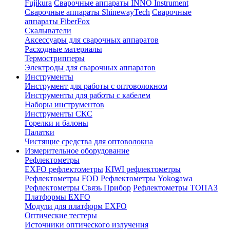
Fujikura
Сварочные аппараты INNO Instrument
Сварочные аппараты ShinewayTech
Cварочные
аппараты FiberFox
Скалыватели
Аксессуары для сварочных аппаратов
Расходные материалы
Термострипперы
Электроды для сварочных аппаратов
Инструменты
Инструмент для работы с оптоволокном
Инструменты для работы с кабелем
Наборы инструментов
Инструменты СКС
Горелки и балоны
Палатки
Чистящие средства для оптоволокна
Измерительное оборудование
Рефлектометры
EXFO рефлектометры
KIWI рефлектометры
Рефлектометры FOD
Рефлектометры Yokogawa
Рефлектометры Связь Прибор
Рефлектометры ТОПАЗ
Платформы EXFO
Модули для платформ EXFO
Оптические тестеры
Источники оптического излучения