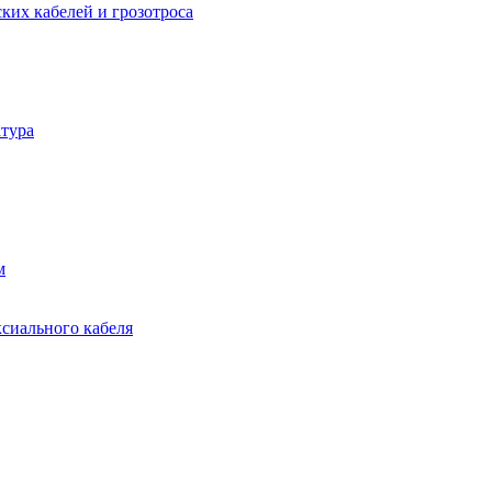
ких кабелей и грозотроса
тура
м
ксиального кабеля