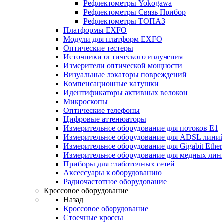
Рефлектометры Yokogawa
Рефлектометры Связь Прибор
Рефлектометры ТОПАЗ
Платформы EXFO
Модули для платформ EXFO
Оптические тестеры
Источники оптического излучения
Измерители оптической мощности
Визуальные локаторы повреждений
Компенсационные катушки
Идентификаторы активных волокон
Микроскопы
Оптические телефоны
Цифровые аттенюаторы
Измерительное оборудование для потоков Е1
Измерительное оборудование для ADSL лини
Измерительное оборудование для Gigabit Ether
Измерительное оборудование для медных ли
Приборы для слаботочных сетей
Аксессуары к оборудованию
Радиочастотное оборудование
Кроссовое оборудование
Назад
Кроссовое оборудование
Стоечные кроссы