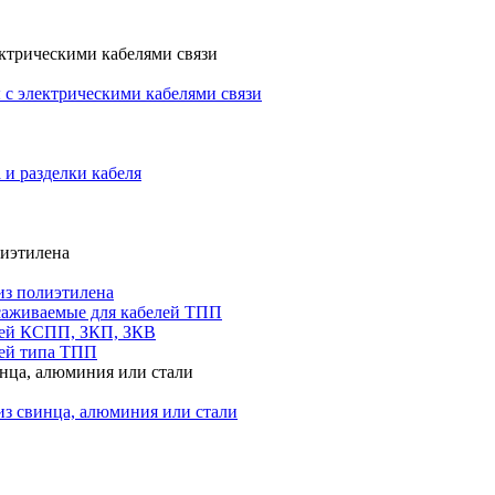
ктрическими кабелями связи
с электрическими кабелями связи
 и разделки кабеля
лиэтилена
из полиэтилена
саживаемые для кабелей ТПП
лей КСПП, ЗКП, ЗКВ
ей типа ТПП
инца, алюминия или стали
из свинца, алюминия или стали