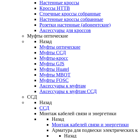
Настенные кроссы
Кроссы HTTB
Стоечные кроссы собранные
Настенные кроссы собранные
Розетки настенные (абонентские)
Аксессуары для кроссов
Муфты оптические
Назад
Муфты оптические
Муфты ССД
Муфты-кросс
Муфты GJS
Муфты Huatel
Муфты МВОТ
Муфты FOSC
Аксессуары к муфтам
Аксессуары к муфтам ССД
ССД
Назад
ССД
Монтаж кабелей связи и энергетики
Назад
Монтаж кабелей связи и энергетики
Арматура для подвески электрических к
Назад