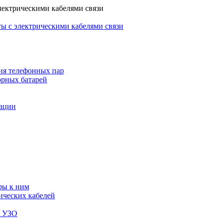
лектрическими кабелями связи
ы с электрическими кабелями связи
ия телефонных пар
орных батарей
зации
ры к ним
ических кабелей
я УЗО