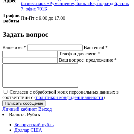
Адрес
бизнес-парк «Румянцево», блок «Б», подъезд 6, этаж
7, офис 701Б
График
Пн-Пт с 9.00 до 17.00
работы
Задать вопрос
Ваше имя
*
Ваш email
*
Телефон для связи
*
Ваш вопрос, предложение
*
Согласен с обработкой моих персональных данных в
соответствии с (
политикой конфиденциальности
)
Написать сообщение
Личный кабинет
Выход
Валюта:
Рубль
Белорусский рубль
Доллар США