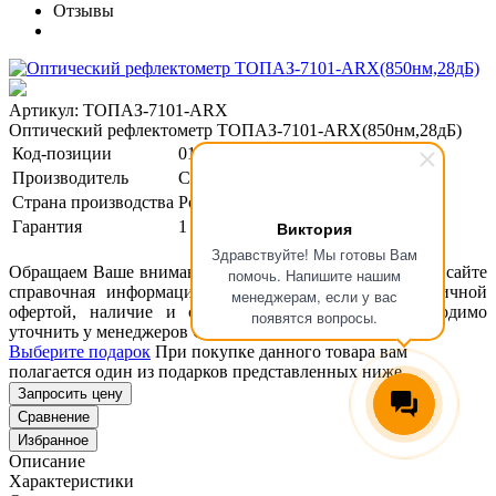
Отзывы
Артикул: ТОПАЗ-7101-ARX
Оптический рефлектометр ТОПАЗ-7101-ARX(850нм,28дБ)
Код-позиции
01-00124785
Производитель
Связь Сервис
Страна производства
Россия
Гарантия
1 год
Виктория
Здравствуйте! Мы готовы Вам
Обращаем Ваше внимание, что размещенная на данном сайте
помочь. Напишите нашим
справочная информация о товарах не является публичной
менеджерам, если у вас
офертой, наличие и стоимость оборудования необходимо
появятся вопросы.
уточнить у менеджеров ООО "Концепт Технологии".
Выберите подарок
При покупке данного товара вам
полагается один из подарков представленных ниже
Запросить цену
Сравнение
Избранное
Описание
Характеристики