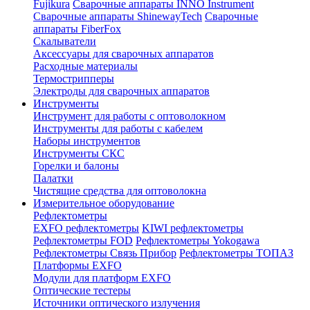
Fujikura
Сварочные аппараты INNO Instrument
Сварочные аппараты ShinewayTech
Cварочные
аппараты FiberFox
Скалыватели
Аксессуары для сварочных аппаратов
Расходные материалы
Термострипперы
Электроды для сварочных аппаратов
Инструменты
Инструмент для работы с оптоволокном
Инструменты для работы с кабелем
Наборы инструментов
Инструменты СКС
Горелки и балоны
Палатки
Чистящие средства для оптоволокна
Измерительное оборудование
Рефлектометры
EXFO рефлектометры
KIWI рефлектометры
Рефлектометры FOD
Рефлектометры Yokogawa
Рефлектометры Связь Прибор
Рефлектометры ТОПАЗ
Платформы EXFO
Модули для платформ EXFO
Оптические тестеры
Источники оптического излучения