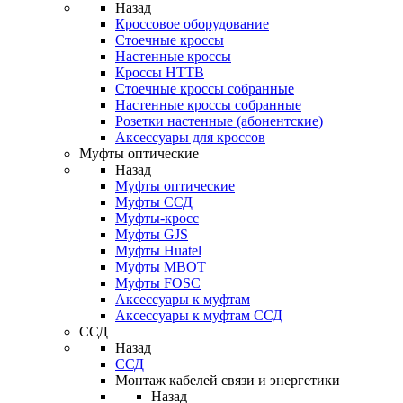
Назад
Кроссовое оборудование
Стоечные кроссы
Настенные кроссы
Кроссы HTTB
Стоечные кроссы собранные
Настенные кроссы собранные
Розетки настенные (абонентские)
Аксессуары для кроссов
Муфты оптические
Назад
Муфты оптические
Муфты ССД
Муфты-кросс
Муфты GJS
Муфты Huatel
Муфты МВОТ
Муфты FOSC
Аксессуары к муфтам
Аксессуары к муфтам ССД
ССД
Назад
ССД
Монтаж кабелей связи и энергетики
Назад