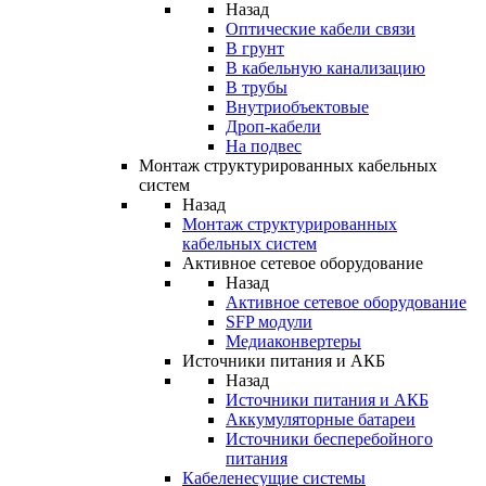
Назад
Оптические кабели связи
В грунт
В кабельную канализацию
В трубы
Внутриобъектовые
Дроп-кабели
На подвес
Монтаж структурированных кабельных
систем
Назад
Монтаж структурированных
кабельных систем
Активное сетевое оборудование
Назад
Активное сетевое оборудование
SFP модули
Медиаконвертеры
Источники питания и АКБ
Назад
Источники питания и АКБ
Аккумуляторные батареи
Источники бесперебойного
питания
Кабеленесущие системы