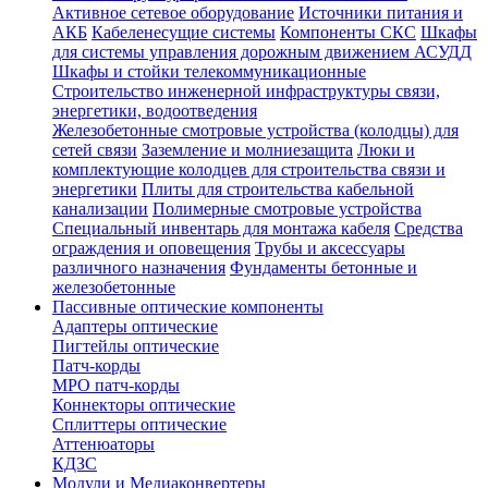
Активное сетевое оборудование
Источники питания и
АКБ
Кабеленесущие системы
Компоненты СКС
Шкафы
для системы управления дорожным движением АСУДД
Шкафы и стойки телекоммуникационные
Строительство инженерной инфраструктуры связи,
энергетики, водоотведения
Железобетонные смотровые устройства (колодцы) для
сетей связи
Заземление и молниезащита
Люки и
комплектующие колодцев для строительства связи и
энергетики
Плиты для строительства кабельной
канализации
Полимерные смотровые устройства
Специальный инвентарь для монтажа кабеля
Средства
ограждения и оповещения
Трубы и аксессуары
различного назначения
Фундаменты бетонные и
железобетонные
Пассивные оптические компоненты
Адаптеры оптические
Пигтейлы оптические
Патч-корды
MPO патч-корды
Коннекторы оптические
Сплиттеры оптические
Аттенюаторы
КДЗС
Модули и Медиаконвертеры