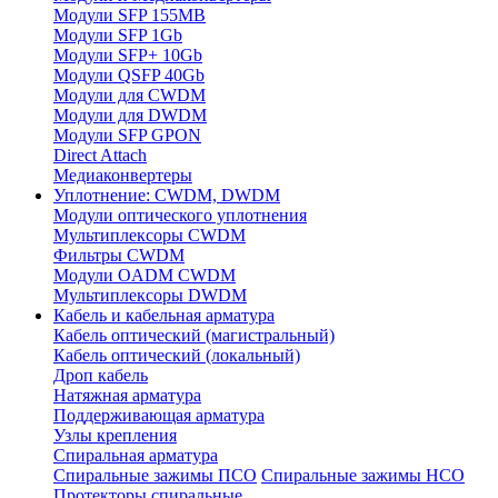
Модули SFP 155MB
Модули SFP 1Gb
Модули SFP+ 10Gb
Модули QSFP 40Gb
Модули для CWDM
Модули для DWDM
Модули SFP GPON
Direct Attach
Медиаконвертеры
Уплотнение: CWDM, DWDM
Модули оптического уплотнения
Мультиплексоры CWDM
Фильтры CWDM
Модули OADM CWDM
Мультиплексоры DWDM
Кабель и кабельная арматура
Кабель оптический (магистральный)
Кабель оптический (локальный)
Дроп кабель
Натяжная арматура
Поддерживающая арматура
Узлы крепления
Спиральная арматура
Спиральные зажимы ПСО
Спиральные зажимы НСО
Протекторы спиральные