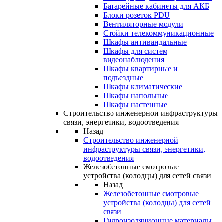
Батарейные кабинеты для АКБ
Блоки розеток PDU
Вентиляторные модули
Стойки телекоммуникационные
Шкафы антивандальные
Шкафы для систем
видеонаблюдения
Шкафы квартирные и
подъездные
Шкафы климатические
Шкафы напольные
Шкафы настенные
Строительство инженерной инфраструктуры
связи, энергетики, водоотведения
Назад
Строительство инженерной
инфраструктуры связи, энергетики,
водоотведения
Железобетонные смотровые
устройства (колодцы) для сетей связи
Назад
Железобетонные смотровые
устройства (колодцы) для сетей
связи
Гидроизоляционные материалы