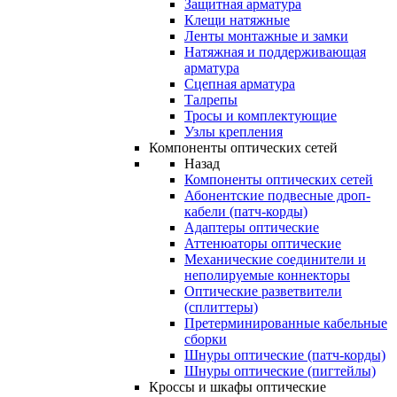
Защитная арматура
Клещи натяжные
Ленты монтажные и замки
Натяжная и поддерживающая
арматура
Сцепная арматура
Талрепы
Тросы и комплектующие
Узлы крепления
Компоненты оптических сетей
Назад
Компоненты оптических сетей
Абонентские подвесные дроп-
кабели (патч-корды)
Адаптеры оптические
Аттенюаторы оптические
Механические соединители и
неполируемые коннекторы
Оптические разветвители
(сплиттеры)
Претерминированные кабельные
сборки
Шнуры оптические (патч-корды)
Шнуры оптические (пигтейлы)
Кроссы и шкафы оптические