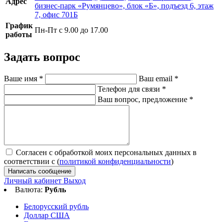
Адрес
бизнес-парк «Румянцево», блок «Б», подъезд 6, этаж
7, офис 701Б
График
Пн-Пт с 9.00 до 17.00
работы
Задать вопрос
Ваше имя
*
Ваш email
*
Телефон для связи
*
Ваш вопрос, предложение
*
Согласен с обработкой моих персональных данных в
соответствии с (
политикой конфиденциальности
)
Написать сообщение
Личный кабинет
Выход
Валюта:
Рубль
Белорусский рубль
Доллар США