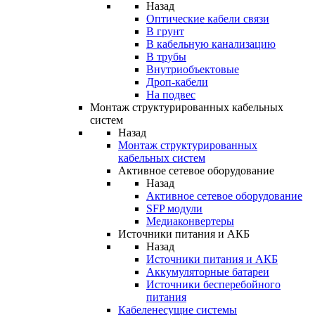
Назад
Оптические кабели связи
В грунт
В кабельную канализацию
В трубы
Внутриобъектовые
Дроп-кабели
На подвес
Монтаж структурированных кабельных
систем
Назад
Монтаж структурированных
кабельных систем
Активное сетевое оборудование
Назад
Активное сетевое оборудование
SFP модули
Медиаконвертеры
Источники питания и АКБ
Назад
Источники питания и АКБ
Аккумуляторные батареи
Источники бесперебойного
питания
Кабеленесущие системы