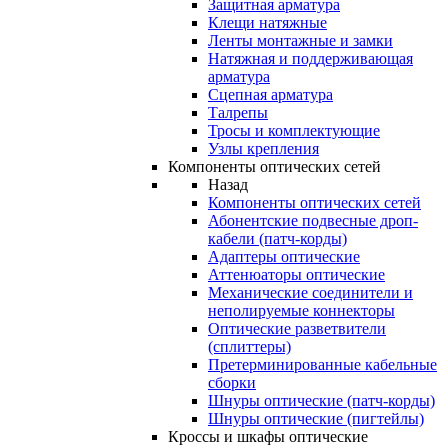
Защитная арматура
Клещи натяжные
Ленты монтажные и замки
Натяжная и поддерживающая
арматура
Сцепная арматура
Талрепы
Тросы и комплектующие
Узлы крепления
Компоненты оптических сетей
Назад
Компоненты оптических сетей
Абонентские подвесные дроп-
кабели (патч-корды)
Адаптеры оптические
Аттенюаторы оптические
Механические соединители и
неполируемые коннекторы
Оптические разветвители
(сплиттеры)
Претерминированные кабельные
сборки
Шнуры оптические (патч-корды)
Шнуры оптические (пигтейлы)
Кроссы и шкафы оптические