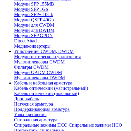
Модули SFP 155MB
Модули SFP 1Gb
Модули SFP+ 10Gb
Модули QSFP 40Gb
Модули для CWDM
Модули для DWDM
Модули SFP GPON
Direct Attach
Медиаконвертеры
Уплотнение: CWDM, DWDM
Модули оптического уплотнения
Мультиплексоры CWDM
Фильтры CWDM
Модули OADM CWDM
Мультиплексоры DWDM
Кабель и кабельная арматура
Кабель оптический (магистральный)
Кабель оптический (локальный)
Дроп кабель
Натяжная арматура
Поддерживающая арматура
Узлы крепления
Спиральная арматура
Спиральные зажимы ПСО
Спиральные зажимы НСО
Протекторы спиральные