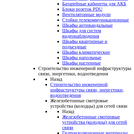
Батарейные кабинеты для АКБ
Блоки розеток PDU
Вентиляторные модули
Стойки телекоммуникационные
Шкафы антивандальные
Шкафы для систем
видеонаблюдения
Шкафы квартирные и
подъездные
Шкафы климатические
Шкафы напольные
Шкафы настенные
Строительство инженерной инфраструктуры
связи, энергетики, водоотведения
Назад
Строительство инженерной
инфраструктуры связи, энергетики,
водоотведения
Железобетонные смотровые
устройства (колодцы) для сетей связи
Назад
Железобетонные смотровые
устройства (колодцы) для сетей
связи
Гидроизоляционные материалы