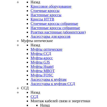
Назад
Кроссовое оборудование
Стоечные кроссы
Настенные кроссы
Кроссы HTTB
Стоечные кроссы собранные
Настенные кроссы собранные
Розетки настенные (абонентские)
Аксессуары для кроссов
Муфты оптические
Назад
Муфты оптические
Муфты ССД
Муфты-кросс
Муфты GJS
Муфты Huatel
Муфты МВОТ
Муфты FOSC
Аксессуары к муфтам
Аксессуары к муфтам ССД
ССД
Назад
ССД
Монтаж кабелей связи и энергетики
Назад