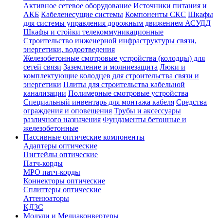
Активное сетевое оборудование
Источники питания и
АКБ
Кабеленесущие системы
Компоненты СКС
Шкафы
для системы управления дорожным движением АСУДД
Шкафы и стойки телекоммуникационные
Строительство инженерной инфраструктуры связи,
энергетики, водоотведения
Железобетонные смотровые устройства (колодцы) для
сетей связи
Заземление и молниезащита
Люки и
комплектующие колодцев для строительства связи и
энергетики
Плиты для строительства кабельной
канализации
Полимерные смотровые устройства
Специальный инвентарь для монтажа кабеля
Средства
ограждения и оповещения
Трубы и аксессуары
различного назначения
Фундаменты бетонные и
железобетонные
Пассивные оптические компоненты
Адаптеры оптические
Пигтейлы оптические
Патч-корды
MPO патч-корды
Коннекторы оптические
Сплиттеры оптические
Аттенюаторы
КДЗС
Модули и Медиаконвертеры