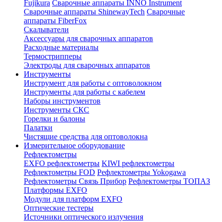
Fujikura
Сварочные аппараты INNO Instrument
Сварочные аппараты ShinewayTech
Cварочные
аппараты FiberFox
Скалыватели
Аксессуары для сварочных аппаратов
Расходные материалы
Термострипперы
Электроды для сварочных аппаратов
Инструменты
Инструмент для работы с оптоволокном
Инструменты для работы с кабелем
Наборы инструментов
Инструменты СКС
Горелки и балоны
Палатки
Чистящие средства для оптоволокна
Измерительное оборудование
Рефлектометры
EXFO рефлектометры
KIWI рефлектометры
Рефлектометры FOD
Рефлектометры Yokogawa
Рефлектометры Связь Прибор
Рефлектометры ТОПАЗ
Платформы EXFO
Модули для платформ EXFO
Оптические тестеры
Источники оптического излучения