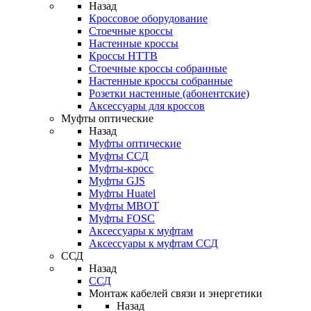
Назад
Кроссовое оборудование
Стоечные кроссы
Настенные кроссы
Кроссы HTTB
Стоечные кроссы собранные
Настенные кроссы собранные
Розетки настенные (абонентские)
Аксессуары для кроссов
Муфты оптические
Назад
Муфты оптические
Муфты ССД
Муфты-кросс
Муфты GJS
Муфты Huatel
Муфты МВОТ
Муфты FOSC
Аксессуары к муфтам
Аксессуары к муфтам ССД
ССД
Назад
ССД
Монтаж кабелей связи и энергетики
Назад