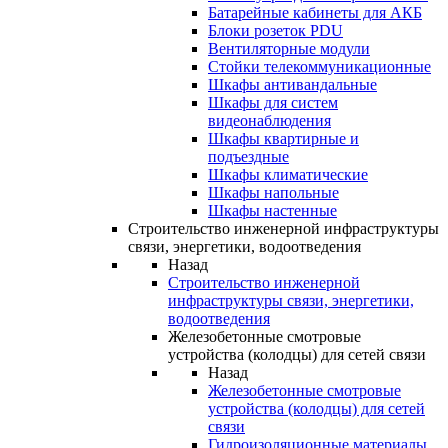
Батарейные кабинеты для АКБ
Блоки розеток PDU
Вентиляторные модули
Стойки телекоммуникационные
Шкафы антивандальные
Шкафы для систем
видеонаблюдения
Шкафы квартирные и
подъездные
Шкафы климатические
Шкафы напольные
Шкафы настенные
Строительство инженерной инфраструктуры
связи, энергетики, водоотведения
Назад
Строительство инженерной
инфраструктуры связи, энергетики,
водоотведения
Железобетонные смотровые
устройства (колодцы) для сетей связи
Назад
Железобетонные смотровые
устройства (колодцы) для сетей
связи
Гидроизоляционные материалы