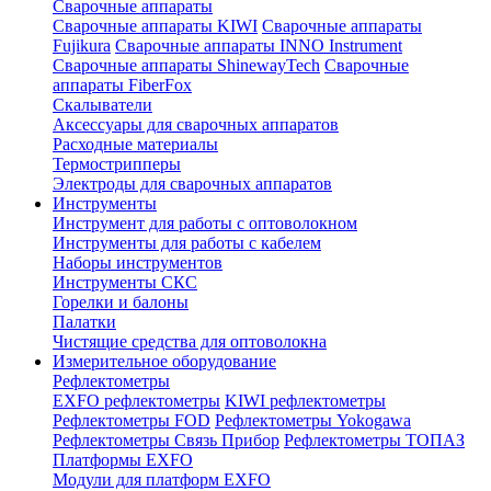
Сварочные аппараты
Сварочные аппараты KIWI
Сварочные аппараты
Fujikura
Сварочные аппараты INNO Instrument
Сварочные аппараты ShinewayTech
Cварочные
аппараты FiberFox
Скалыватели
Аксессуары для сварочных аппаратов
Расходные материалы
Термострипперы
Электроды для сварочных аппаратов
Инструменты
Инструмент для работы с оптоволокном
Инструменты для работы с кабелем
Наборы инструментов
Инструменты СКС
Горелки и балоны
Палатки
Чистящие средства для оптоволокна
Измерительное оборудование
Рефлектометры
EXFO рефлектометры
KIWI рефлектометры
Рефлектометры FOD
Рефлектометры Yokogawa
Рефлектометры Связь Прибор
Рефлектометры ТОПАЗ
Платформы EXFO
Модули для платформ EXFO