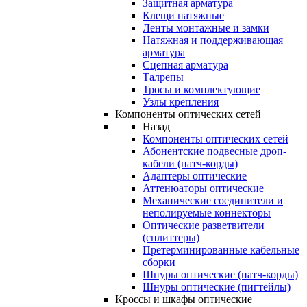
Защитная арматура
Клещи натяжные
Ленты монтажные и замки
Натяжная и поддерживающая
арматура
Сцепная арматура
Талрепы
Тросы и комплектующие
Узлы крепления
Компоненты оптических сетей
Назад
Компоненты оптических сетей
Абонентские подвесные дроп-
кабели (патч-корды)
Адаптеры оптические
Аттенюаторы оптические
Механические соединители и
неполируемые коннекторы
Оптические разветвители
(сплиттеры)
Претерминированные кабельные
сборки
Шнуры оптические (патч-корды)
Шнуры оптические (пигтейлы)
Кроссы и шкафы оптические