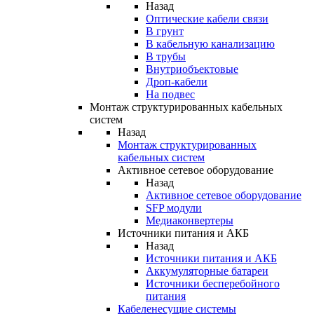
Назад
Оптические кабели связи
В грунт
В кабельную канализацию
В трубы
Внутриобъектовые
Дроп-кабели
На подвес
Монтаж структурированных кабельных
систем
Назад
Монтаж структурированных
кабельных систем
Активное сетевое оборудование
Назад
Активное сетевое оборудование
SFP модули
Медиаконвертеры
Источники питания и АКБ
Назад
Источники питания и АКБ
Аккумуляторные батареи
Источники бесперебойного
питания
Кабеленесущие системы