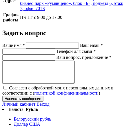
Адрес
бизнес-парк «Румянцево», блок «Б», подъезд 6, этаж
7, офис 701Б
График
Пн-Пт с 9.00 до 17.00
работы
Задать вопрос
Ваше имя
*
Ваш email
*
Телефон для связи
*
Ваш вопрос, предложение
*
Согласен с обработкой моих персональных данных в
соответствии с (
политикой конфиденциальности
)
Написать сообщение
Личный кабинет
Выход
Валюта:
Рубль
Белорусский рубль
Доллар США