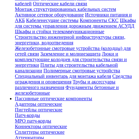
кабелей
Оптические кабели связи
Монтаж структурированных кабельных систем
Активное сетевое оборудование
Источники питания и
АКБ
Кабеленесущие системы
Компоненты СКС
Шкафы
для системы управления дорожным движением АСУДД
Шкафы и стойки телекоммуникационные
Строительство инженерной инфраструктуры связи,
энергетики, водоотведения
Железобетонные смотровые устройства (колодцы) для
сетей связи
Заземление и молниезащита
Люки и
комплектующие колодцев для строительства связи и
энергетики
Плиты для строительства кабельной
канализации
Полимерные смотровые устройства
Специальный инвентарь для монтажа кабеля
Средства
ограждения и оповещения
Трубы и аксессуары
различного назначения
Фундаменты бетонные и
железобетонные
Пассивные оптические компоненты
Адаптеры оптические
Пигтейлы оптические
Патч-корды
MPO патч-корды
Коннекторы оптические
Сплиттеры оптические
Аттенюаторы