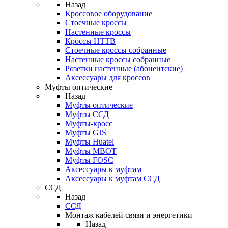
Назад
Кроссовое оборудование
Стоечные кроссы
Настенные кроссы
Кроссы HTTB
Стоечные кроссы собранные
Настенные кроссы собранные
Розетки настенные (абонентские)
Аксессуары для кроссов
Муфты оптические
Назад
Муфты оптические
Муфты ССД
Муфты-кросс
Муфты GJS
Муфты Huatel
Муфты МВОТ
Муфты FOSC
Аксессуары к муфтам
Аксессуары к муфтам ССД
ССД
Назад
ССД
Монтаж кабелей связи и энергетики
Назад