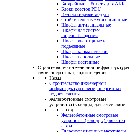
Батарейные кабинеты для АКБ
Блоки розеток PDU
Вентиляторные модули
Стойки телекоммуникационные
Шкафы антивандальные
Шкафы для систем
видеонаблюдения
Шкафы квартирные и
подъездные
Шкафы климатические
Шкафы напольные
Шкафы настенные
Строительство инженерной инфраструктуры
связи, энергетики, водоотведения
Назад
Строительство инженерной
инфраструктуры связи, энергетики,
водоотведения
Железобетонные смотровые
устройства (колодцы) для сетей связи
Назад
Железобетонные смотровые
устройства (колодцы) для сетей
связи
Гидроизоляционные материалы