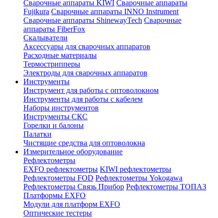
Сварочные аппараты KIWI
Сварочные аппараты
Fujikura
Сварочные аппараты INNO Instrument
Сварочные аппараты ShinewayTech
Cварочные
аппараты FiberFox
Скалыватели
Аксессуары для сварочных аппаратов
Расходные материалы
Термострипперы
Электроды для сварочных аппаратов
Инструменты
Инструмент для работы с оптоволокном
Инструменты для работы с кабелем
Наборы инструментов
Инструменты СКС
Горелки и балоны
Палатки
Чистящие средства для оптоволокна
Измерительное оборудование
Рефлектометры
EXFO рефлектометры
KIWI рефлектометры
Рефлектометры FOD
Рефлектометры Yokogawa
Рефлектометры Связь Прибор
Рефлектометры ТОПАЗ
Платформы EXFO
Модули для платформ EXFO
Оптические тестеры