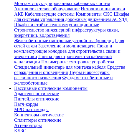
Монтаж структурированных кабельных систем
Активное сетевое оборудование
Источники питания и
АКБ
Кабеленесущие системы
Компоненты СКС
Шкафы
для системы управления дорожным движением АСУДД
Шкафы и стойки телекоммуникационные
Строительство инженерной инфраструктуры связи,
энергетики, водоотведения
Железобетонные смотровые устройства (колодцы) для
сетей связи
Заземление и молниезащита
Люки и
комплектующие колодцев для строительства связи и
энергетики
Плиты для строительства кабельной
канализации
Полимерные смотровые устройства
Специальный инвентарь для монтажа кабеля
Средства
ограждения и оповещения
Трубы и аксессуары
различного назначения
Фундаменты бетонные и
железобетонные
Пассивные оптические компоненты
Адаптеры оптические
Пигтейлы оптические
Патч-корды
MPO патч-корды
Коннекторы оптические
Сплиттеры оптические
Аттенюаторы
КДЗС