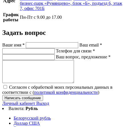
Адрес
бизнес-парк «Румянцево», блок «Б», подъезд 6, этаж
7, офис 701Б
График
Пн-Пт с 9.00 до 17.00
работы
Задать вопрос
Ваше имя
*
Ваш email
*
Телефон для связи
*
Ваш вопрос, предложение
*
Согласен с обработкой моих персональных данных в
соответствии с (
политикой конфиденциальности
)
Написать сообщение
Личный кабинет
Выход
Валюта:
Рубль
Белорусский рубль
Доллар США