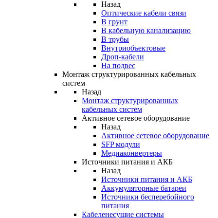
Назад
Оптические кабели связи
В грунт
В кабельную канализацию
В трубы
Внутриобъектовые
Дроп-кабели
На подвес
Монтаж структурированных кабельных
систем
Назад
Монтаж структурированных
кабельных систем
Активное сетевое оборудование
Назад
Активное сетевое оборудование
SFP модули
Медиаконвертеры
Источники питания и АКБ
Назад
Источники питания и АКБ
Аккумуляторные батареи
Источники бесперебойного
питания
Кабеленесущие системы