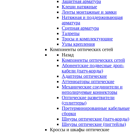
Защитная арматура
Клещи натяжные
Ленты монтажные и замки
Натяжная и поддерживающая
арматура
Сцепная арматура
Талрепы
Тросы и комплектующие
Узлы крепления
Компоненты оптических сетей
Назад
Компоненты оптических сетей
Абонентские подвесные дроп-
кабели (патч-корды)
Адаптеры оптические
Аттенюаторы оптические
Механические соединители и
неполируемые коннекторы
Оптические разветвители
(сплиттеры)
Претерминированные кабельные
сборки
Шнуры оптические (патч-корды)
Шнуры оптические (пигтейлы)
Кроссы и шкафы оптические