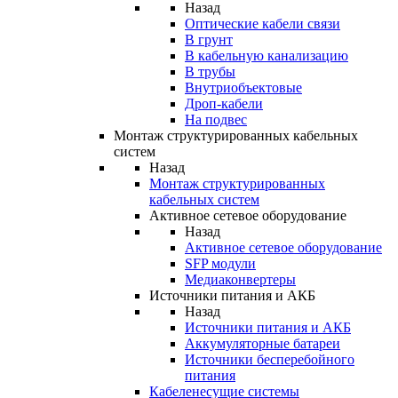
Назад
Оптические кабели связи
В грунт
В кабельную канализацию
В трубы
Внутриобъектовые
Дроп-кабели
На подвес
Монтаж структурированных кабельных
систем
Назад
Монтаж структурированных
кабельных систем
Активное сетевое оборудование
Назад
Активное сетевое оборудование
SFP модули
Медиаконвертеры
Источники питания и АКБ
Назад
Источники питания и АКБ
Аккумуляторные батареи
Источники бесперебойного
питания
Кабеленесущие системы