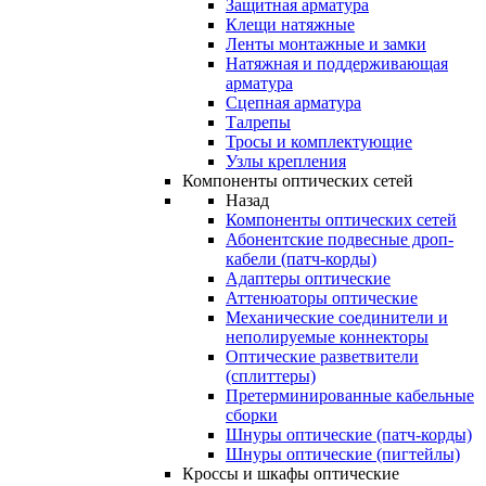
Защитная арматура
Клещи натяжные
Ленты монтажные и замки
Натяжная и поддерживающая
арматура
Сцепная арматура
Талрепы
Тросы и комплектующие
Узлы крепления
Компоненты оптических сетей
Назад
Компоненты оптических сетей
Абонентские подвесные дроп-
кабели (патч-корды)
Адаптеры оптические
Аттенюаторы оптические
Механические соединители и
неполируемые коннекторы
Оптические разветвители
(сплиттеры)
Претерминированные кабельные
сборки
Шнуры оптические (патч-корды)
Шнуры оптические (пигтейлы)
Кроссы и шкафы оптические