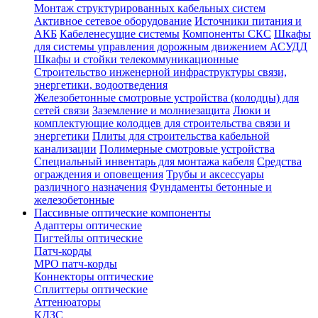
Монтаж структурированных кабельных систем
Активное сетевое оборудование
Источники питания и
АКБ
Кабеленесущие системы
Компоненты СКС
Шкафы
для системы управления дорожным движением АСУДД
Шкафы и стойки телекоммуникационные
Строительство инженерной инфраструктуры связи,
энергетики, водоотведения
Железобетонные смотровые устройства (колодцы) для
сетей связи
Заземление и молниезащита
Люки и
комплектующие колодцев для строительства связи и
энергетики
Плиты для строительства кабельной
канализации
Полимерные смотровые устройства
Специальный инвентарь для монтажа кабеля
Средства
ограждения и оповещения
Трубы и аксессуары
различного назначения
Фундаменты бетонные и
железобетонные
Пассивные оптические компоненты
Адаптеры оптические
Пигтейлы оптические
Патч-корды
MPO патч-корды
Коннекторы оптические
Сплиттеры оптические
Аттенюаторы
КДЗС