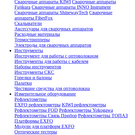
Сварочные аппараты KIWI
Сварочные аппараты
Fujikura
Сварочные аппараты INNO Instrument
Сварочные аппараты ShinewayTech
Cварочные
аппараты FiberFox
Скалыватели
Аксессуары для сварочных аппаратов
Расходные материалы
Термострипперы
Электроды для сварочных аппаратов
Инструменты
Инструмент для работы с оптоволокном
Инструменты для работы с кабелем
Наборы инструментов
Инструменты СКС
Горелки и балоны
Палатки
Чистящие средства для оптоволокна
Измерительное оборудование
Рефлектометры
EXFO рефлектометры
KIWI рефлектометры
Рефлектометры FOD
Рефлектометры Yokogawa
Рефлектометры Связь Прибор
Рефлектометры ТОПАЗ
Платформы EXFO
Модули для платформ EXFO
Оптические тестеры