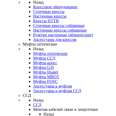
Назад
Кроссовое оборудование
Стоечные кроссы
Настенные кроссы
Кроссы HTTB
Стоечные кроссы собранные
Настенные кроссы собранные
Розетки настенные (абонентские)
Аксессуары для кроссов
Муфты оптические
Назад
Муфты оптические
Муфты ССД
Муфты-кросс
Муфты GJS
Муфты Huatel
Муфты МВОТ
Муфты FOSC
Аксессуары к муфтам
Аксессуары к муфтам ССД
ССД
Назад
ССД
Монтаж кабелей связи и энергетики
Назад