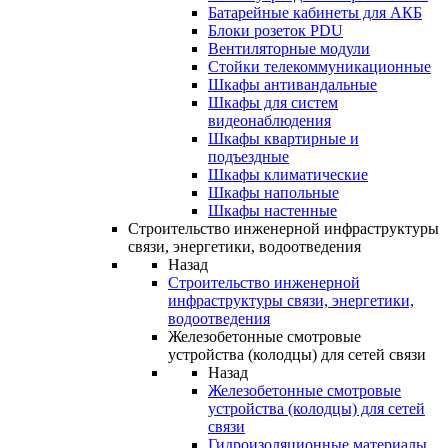
Батарейные кабинеты для АКБ
Блоки розеток PDU
Вентиляторные модули
Стойки телекоммуникационные
Шкафы антивандальные
Шкафы для систем
видеонаблюдения
Шкафы квартирные и
подъездные
Шкафы климатические
Шкафы напольные
Шкафы настенные
Строительство инженерной инфраструктуры
связи, энергетики, водоотведения
Назад
Строительство инженерной
инфраструктуры связи, энергетики,
водоотведения
Железобетонные смотровые
устройства (колодцы) для сетей связи
Назад
Железобетонные смотровые
устройства (колодцы) для сетей
связи
Гидроизоляционные материалы